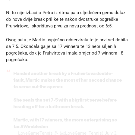
Ni to nije izbacilo Petru iz ritma pa u sljedećem gemu dolazi
do nove dvije break prilike te nakon dvostruke pogreške
Fruhvirtove, iskorištava prvu za novu prednost od 6:5.
Ovog puta je Martić uspješno odservirala te je prvi set dobila
sa 7:5. Okončala ga je sa 17 winnera te 13 neprisiljenih
pogrešaka, dok je Fruhvirtova imala omjer od 7 winnera i 8
pogrešaka.
Handed another break by a Fruhvirtova double-
fault, Martic makes the most of her second chance
to serve out the opener.
She seals the set 7-5 with a big first serve before
heading off for a bathroom break.
Martic, with 17 winners, the more enterprising so
far.
#Wimbledon
— LoveGameTennis 🎾 (@LoveGame_Tennis)
July 3,