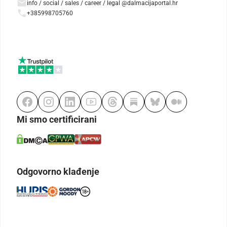
info / social / sales / career / legal @dalmacijaportal.hr
+385998705760
Mi smo certificirani
Odgovorno klađenje