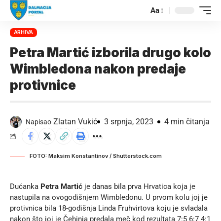
Aa
ARHIVA
Petra Martić izborila drugo kolo
Wimbledona nakon predaje
protivnice
Zlatan Vukić
3 srpnja, 2023
4 min čitanja
Napisao
FOTO: Maksim Konstantinov / Shutterstock.com
Dućanka
Petra Martić
je danas bila prva Hrvatica koja je
nastupila na ovogodišnjem Wimbledonu. U prvom kolu joj je
protivnica bila 18-godišnja Linda Fruhvirtova koju je svladala
nakon što joj je Čehinja predala meč kod rezultata 7:5 6:7 4:1