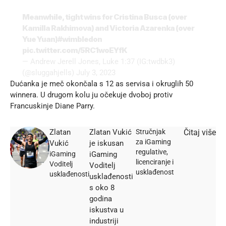
Meanwhile, tight wins for Cristina Busca (over
Kamilla Rakhimova) and Victoria Azarenka (over
Yue Yuan)
#wimbledon
pic.twitter.com/5RC1woEYfK
— Andrew Jerell Jones, Luke 1:37 (IG:twdbk3)
(@sluggahjells)
July 3, 2023
Dućanka je meč okončala s 12 as servisa i okruglih 50
winnera. U drugom kolu ju očekuje dvoboj protiv
Francuskinje Diane Parry.
Zlatan
Zlatan Vukić
Stručnjak
Čitaj više
za iGaming
Vukić
je iskusan
regulative,
iGaming
iGaming
licenciranje i
Voditelj
Voditelj
usklađenost
usklađenosti
usklađenosti
s oko 8
godina
iskustva u
industriji