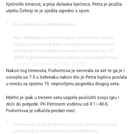
liječnički timeout, a prije dolaska liječnice, Petra je pružila
utjehu Čehinji te je sjedila zajedno s njom.
Pic of the day at
#Wimbledon
18yr old linda fruhvirtova goes down with a knee
injury in a tiebreak & her competitor petra martic
sits down w her while she waits for the doctor 👏
@WTA
@Wimbledon
pic.twitter.com/ylyztPmzpi
— Daniel (@5teelersfan)
July 3, 2023
Nakon tog timeouta, Fruhvirtova je servirala za set te ga je i
osvojila sa 7:5 u tiebreaku nakon što je Petra lopticu poslala
u mrežu za njezinu 19. neprisiljenu pogrešku drugog seta.
Martić je ipak u trećem setu uspjela posložiti svoju igru i
doći do pobjede. Pri Petrinom vodstvu od 4:1 i 40-0,
Fruhvirtova je odlučila predati meč.
In the end, Linda Fruhvirtova stops the match and
retires 5 pts from defeat to Petra Martic.