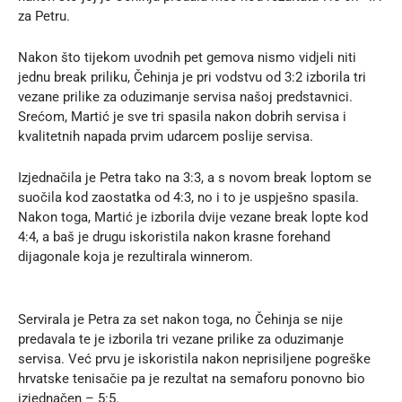
za Petru.
Nakon što tijekom uvodnih pet gemova nismo vidjeli niti
jednu break priliku, Čehinja je pri vodstvu od 3:2 izborila tri
vezane prilike za oduzimanje servisa našoj predstavnici.
Srećom, Martić je sve tri spasila nakon dobrih servisa i
kvalitetnih napada prvim udarcem poslije servisa.
Izjednačila je Petra tako na 3:3, a s novom break loptom se
suočila kod zaostatka od 4:3, no i to je uspješno spasila.
Nakon toga, Martić je izborila dvije vezane break lopte kod
4:4, a baš je drugu iskoristila nakon krasne forehand
dijagonale koja je rezultirala winnerom.
Servirala je Petra za set nakon toga, no Čehinja se nije
predavala te je izborila tri vezane prilike za oduzimanje
servisa. Već prvu je iskoristila nakon neprisiljene pogreške
hrvatske tenisačie pa je rezultat na semaforu ponovno bio
izjednačen – 5:5.