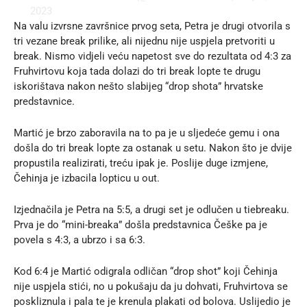
2023
Na valu izvrsne završnice prvog seta, Petra je drugi otvorila s
tri vezane break prilike, ali nijednu nije uspjela pretvoriti u
break. Nismo vidjeli veću napetost sve do rezultata od 4:3 za
Fruhvirtovu koja tada dolazi do tri break lopte te drugu
iskorištava nakon nešto slabijeg “drop shota” hrvatske
predstavnice.
Martić je brzo zaboravila na to pa je u sljedeće gemu i ona
došla do tri break lopte za ostanak u setu. Nakon što je dvije
propustila realizirati, treću ipak je. Poslije duge izmjene,
Čehinja je izbacila lopticu u out.
Izjednačila je Petra na 5:5, a drugi set je odlučen u tiebreaku.
Prva je do “mini-breaka” došla predstavnica Češke pa je
povela s 4:3, a ubrzo i sa 6:3.
Kod 6:4 je Martić odigrala odličan “drop shot” koji Čehinja
nije uspjela stići, no u pokušaju da ju dohvati, Fruhvirtova se
poskliznula i pala te je krenula plakati od bolova. Uslijedio je