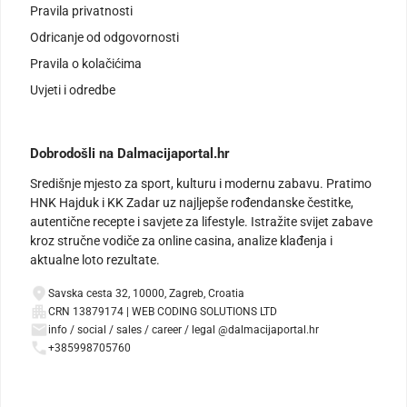
Pravila privatnosti
Odricanje od odgovornosti
Pravila o kolačićima
Uvjeti i odredbe
Dobrodošli na Dalmacijaportal.hr
Središnje mjesto za sport, kulturu i modernu zabavu. Pratimo
HNK Hajduk i KK Zadar uz najljepše rođendanske čestitke,
autentične recepte i savjete za lifestyle. Istražite svijet zabave
kroz stručne vodiče za online casina, analize klađenja i
aktualne loto rezultate.
Savska cesta 32, 10000, Zagreb, Croatia
CRN 13879174 | WEB CODING SOLUTIONS LTD
info / social / sales / career / legal @dalmacijaportal.hr
+385998705760