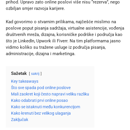
prihod. Upravo zato online poslovi više nisu “rezerva”, nego
ozbiljan smjer razvoja karijere.
Kad govorimo o stvarnim prilikama, najčešće mislimo na
poslove poput pisanja sadržaja, virtualne asistencije, vođenja
društvenih mreža, dizajna, korisničke podrške i područja kao
što je
LinkedIn
,
Upwork
ili
Fiverr
. Na tim platformama jasno
vidimo koliko su tražene usluge iz područja pisanja,
administracije, dizajna i marketinga.
Sažetak
sakrij
Key takeaways
Što sve spada pod online poslove
Mali zaokret koji često napravi veliku razliku
Kako odabrati prvi online posao
Kako se istaknuti među konkurencijom
Kako krenuti bez velikog ulaganja
Zaključak