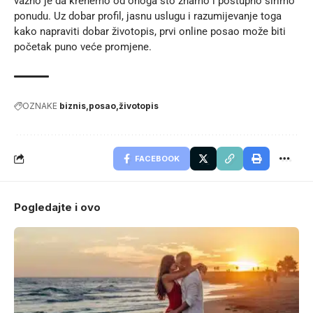
važno je da krenemo od onoga što znamo i postupno širimo
ponudu. Uz dobar profil, jasnu uslugu i razumijevanje toga
kako napraviti dobar životopis
, prvi online posao može biti
početak puno veće promjene.
OZNAKE
biznis
posao
životopis
FACEBOOK
Pogledajte i ovo