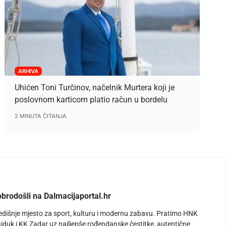
ARHIVA
Uhićen Toni Turčinov, načelnik Murtera koji je
poslovnom karticom platio račun u bordelu
2 MINUTA ČITANJA
brodošli na Dalmacijaportal.hr
edišnje mjesto za sport, kulturu i modernu zabavu. Pratimo HNK
jduk i KK Zadar uz najljepše rođendanske čestitke, autentične