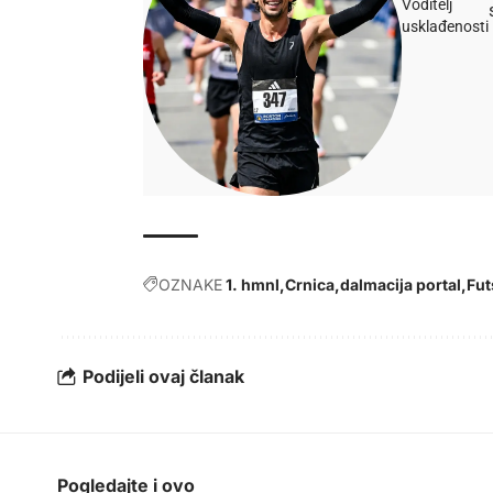
Voditelj
usklađenosti
OZNAKE
1. hmnl
Crnica
dalmacija portal
Fut
Podijeli ovaj članak
Pogledajte i ovo