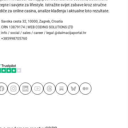
cepte i savjete za lifestyle. Istražite svijet zabave kroz stručne
diče za online casina, analize klađenja i aktualne loto rezultate.
Savska cesta 32, 10000, Zagreb, Croatia
CRN 13879174 | WEB CODING SOLUTIONS LTD
info / social / sales / career / legal @dalmacijaportal.hr
+385998705760