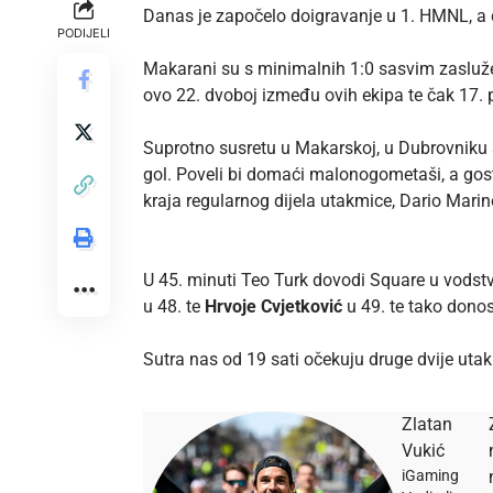
Danas je započelo doigravanje u 1. HMNL, a 
PODIJELI
Makarani su s minimalnih 1:0 sasvim zasluže
ovo 22. dvoboj između ovih ekipa te čak 17
Suprotno susretu u Makarskoj, u Dubrovniku 
gol. Poveli bi domaći malonogometaši, a gost
kraja regularnog dijela utakmice, Dario Mari
U 45. minuti Teo Turk dovodi Square u vodst
u 48. te
Hrvoje Cvjetković
u 49. te tako dono
Sutra nas od 19 sati očekuju druge dvije uta
Zlatan
Vukić
iGaming