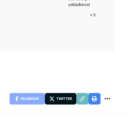
usklađenost
+ 3
FACEBOOK
TWITTER