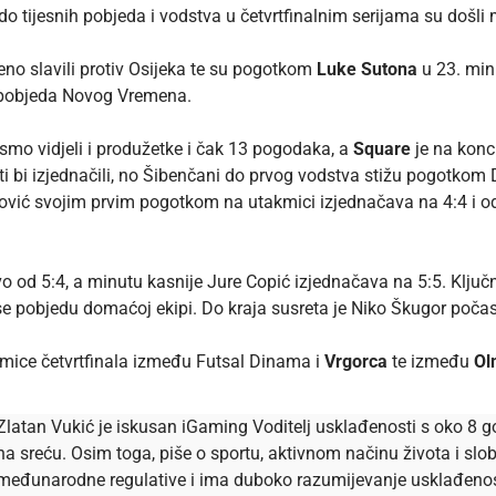
do tijesnih pobjeda i vodstva u četvrtfinalnim serijama su doš
no slavili protiv Osijeka te su pogotkom
Luke Sutona
u 23. minu
. pobjeda Novog Vremena.
smo vidjeli i produžetke i čak 13 pogodaka, a
Square
je na konc
i bi izjednačili, no Šibenčani do prvog vodstva stižu pogotkom 
nović svojim prvim pogotkom na utakmici izjednačava na 4:4 i o
vo od 5:4, a minutu kasnije Jure Copić izjednačava na 5:5. Klj
se pobjedu domaćoj ekipi. Do kraja susreta je Niko Škugor poč
kmice četvrtfinala između Futsal Dinama i
Vrgorca
te između
Ol
Zlatan Vukić je iskusan iGaming Voditelj usklađenosti s oko 8 go
na sreću. Osim toga, piše o sportu, aktivnom načinu života i s
međunarodne regulative i ima duboko razumijevanje usklađenosti 