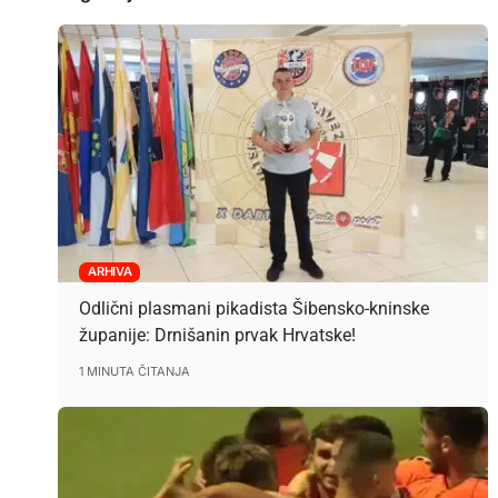
ARHIVA
Odlični plasmani pikadista Šibensko-kninske
županije: Drnišanin prvak Hrvatske!
1 MINUTA ČITANJA