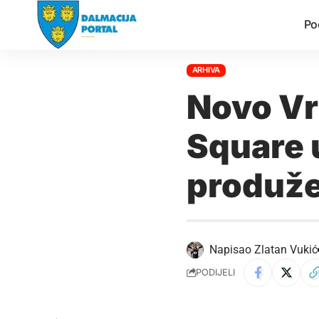
Po
ARHIVA
Novo Vr
Square u
produže
Napisao
Zlatan Vukić
PODIJELI