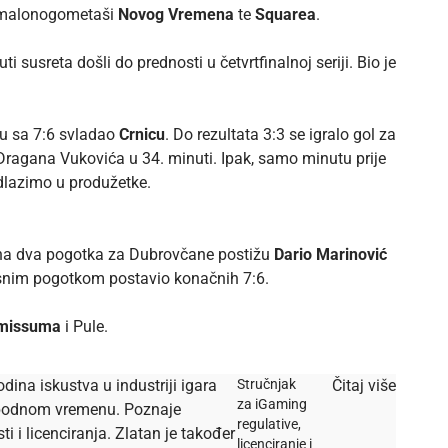
li malonogometaši
Novog Vremena
te
Squarea
.
ti susreta došli do prednosti u četvrtfinalnoj seriji. Bio je
u sa 7:6 svladao
Crnicu
. Do rezultata 3:3 se igralo gol za
Dragana Vukovića u 34. minuti. Ipak, samo minutu prije
dlazimo u produžetke.
učna dva pogotka za Dubrovčane postižu
Dario Marinović
asnim pogotkom postavio konačnih 7:6.
missuma
i Pule.
dina iskustva u industriji igara
Stručnjak
Čitaj više
za iGaming
lobodnom vremenu. Poznaje
regulative,
i licenciranja. Zlatan je također
licenciranje i