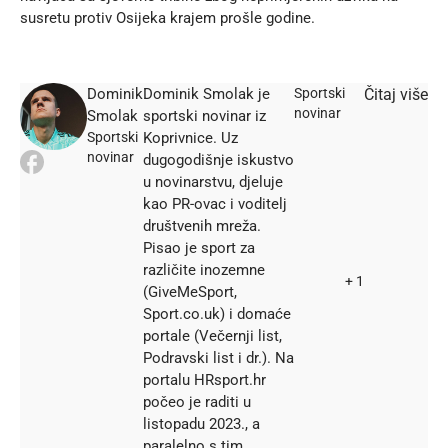
susretu protiv Osijeka krajem prošle godine.
Dominik
Dominik Smolak je
Sportski
Čitaj više
novinar
Smolak
sportski novinar iz
Sportski
Koprivnice. Uz
novinar
dugogodišnje iskustvo
u novinarstvu, djeluje
kao PR-ovac i voditelj
društvenih mreža.
Pisao je sport za
različite inozemne
+ 1
(GiveMeSport,
Sport.co.uk) i domaće
portale (Večernji list,
Podravski list i dr.). Na
portalu HRsport.hr
počeo je raditi u
listopadu 2023., a
paralelno s tim