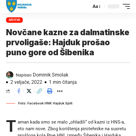
Aa
ARHIVA
Novčane kazne za dalmatinske
prvoligaše: Hajduk prošao
puno gore od Šibenika
Dominik Smolak
Napisao
2 veljače, 2022
1 min čitanja
Foto: Facebook HNK Hajduk Split
T
aman kada smo se malo „ohladili“ od kazni iz HNS-a,
eto nam nove. Zbog korištenja pirotehnike na susretu
prošloga kola Prve HNL između Šibenika i Hajduka