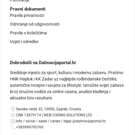
Pravni dokumenti
Pravila privatnosti
Odricanje od odgovornosti
Pravila o kolačićima
Uvjeti i odredbe
Dobrodošli na Dalmacijaportal.hr
Središnje mjesto za sport, kulturu i modernu zabavu. Pratimo
HNK Hajduk i KK Zadar uz najljepše rođendanske čestitke,
autentične recepte i savjete za lifestyle. Istražite svijet zabave
kroz stručne vodiče za online casina, analize klađenja i
aktualne loto rezultate.
Savska cesta 32, 10000, Zagreb, Croatia
CRN 13879174 | WEB CODING SOLUTIONS LTD
info / social / sales / career / legal @dalmacijaportal.hr
+385998705760