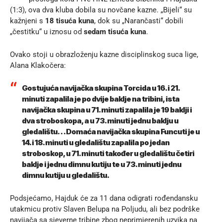
(1:3), ova dva kluba dobila su novčane kazne. „Bijeli“ su
kažnjeni s
18 tisuća kuna
, dok su „Narančasti“ dobili
„čestitku“ u iznosu od
sedam tisuća kuna
.
Ovako stoji u obrazloženju kazne disciplinskog suca lige,
Alana Klakočera:
Gostujuća navijačka skupina Torcida u 16. i 21.
minuti zapalila je po dvije baklje na tribini, ista
navijačka skupina u 71. minuti zapalila je 19 baklji i
dva stroboskopa, a u 73. minuti jednu baklju u
gledalištu… Domaća navijačka skupina Funcuti je u
14. i 18. minuti u gledalištu zapalila po jedan
stroboskop, u 71. minuti također u gledalištu četiri
baklje i jednu dimnu kutiju te u 73. minuti jednu
dimnu kutiju u gledalištu.
Podsjećamo, Hajduk će za 11 dana odigrati rođendansku
utakmicu protiv Slaven Belupa na Poljudu, ali bez podrške
navijača sa sjeverne tribine zbog neprimjerenih uzvika na