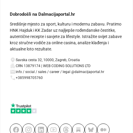
Dobrodošli na Dalmacijaportal.hr
Središnje mjesto za sport, kulturu i modernu zabavu. Pratimo
HNK Hajduk i KK Zadar uz najljepše rođendanske čestitke,
autentične recepte i savjete za lifestyle. Istražite svijet zabave
kroz stručne vodiče za online casina, analize klađenja i
aktualne loto rezultate.
Savska cesta 32, 10000, Zagreb, Croatia
CRN 13879174 | WEB CODING SOLUTIONS LTD
info / social / sales / career / legal @dalmacijaportal.hr
+385998705760