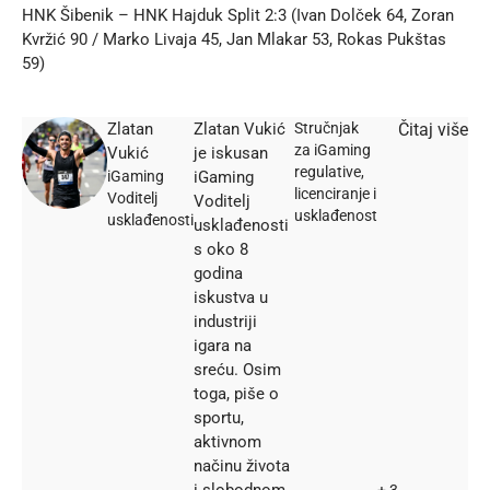
HNK Šibenik – HNK Hajduk Split 2:3 (Ivan Dolček 64, Zoran
Kvržić 90 / Marko Livaja 45, Jan Mlakar 53, Rokas Pukštas
59)
Zlatan
Zlatan Vukić
Stručnjak
Čitaj više
za iGaming
Vukić
je iskusan
regulative,
iGaming
iGaming
licenciranje i
Voditelj
Voditelj
usklađenost
usklađenosti
usklađenosti
s oko 8
godina
iskustva u
industriji
igara na
sreću. Osim
toga, piše o
sportu,
aktivnom
načinu života
i slobodnom
+ 3