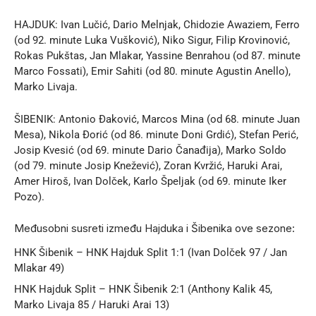
HAJDUK: Ivan Lučić, Dario Melnjak, Chidozie Awaziem, Ferro
(od 92. minute Luka Vušković), Niko Sigur, Filip Krovinović,
Rokas Pukštas, Jan Mlakar, Yassine Benrahou (od 87. minute
Marco Fossati), Emir Sahiti (od 80. minute Agustin Anello),
Marko Livaja.
ŠIBENIK: Antonio Đaković, Marcos Mina (od 68. minute Juan
Mesa), Nikola Đorić (od 86. minute Doni Grdić), Stefan Perić,
Josip Kvesić (od 69. minute Dario Čanađija), Marko Soldo
(od 79. minute Josip Knežević), Zoran Kvržić, Haruki Arai,
Amer Hiroš, Ivan Dolček, Karlo Špeljak (od 69. minute Iker
Pozo).
Međusobni susreti između Hajduka i Šibenika ove sezone:
HNK Šibenik – HNK Hajduk Split 1:1 (Ivan Dolček 97 / Jan
Mlakar 49)
HNK Hajduk Split – HNK Šibenik 2:1 (Anthony Kalik 45,
Marko Livaja 85 / Haruki Arai 13)