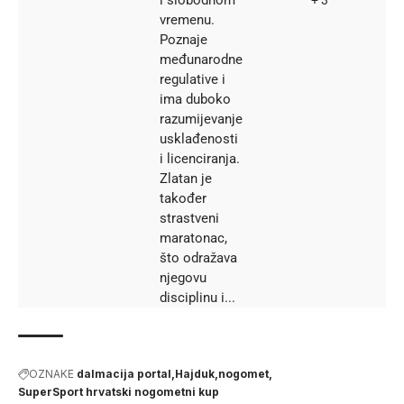
vremenu.
Poznaje
međunarodne
regulative i
ima duboko
razumijevanje
usklađenosti
i licenciranja.
Zlatan je
također
strastveni
maratonac,
što odražava
njegovu
disciplinu i...
OZNAKE
dalmacija portal
Hajduk
nogomet
SuperSport hrvatski nogometni kup