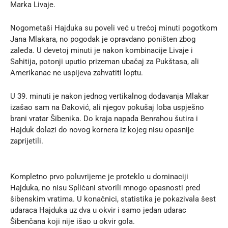
Marka Livaje.
Nogometaši Hajduka su poveli već u trećoj minuti pogotkom
Jana Mlakara, no pogodak je opravdano poništen zbog
zaleđa. U devetoj minuti je nakon kombinacije Livaje i
Sahitija, potonji uputio prizeman ubačaj za Pukštasa, ali
Amerikanac ne uspijeva zahvatiti loptu.
U 39. minuti je nakon jednog vertikalnog dodavanja Mlakar
izašao sam na Đaković, ali njegov pokušaj loba uspješno
brani vratar Šibenika. Do kraja napada Benrahou šutira i
Hajduk dolazi do novog kornera iz kojeg nisu opasnije
zaprijetili.
Kompletno prvo poluvrijeme je proteklo u dominaciji
Hajduka, no nisu Splićani stvorili mnogo opasnosti pred
šibenskim vratima. U konačnici, statistika je pokazivala šest
udaraca Hajduka uz dva u okvir i samo jedan udarac
Šibenčana koji nije išao u okvir gola.