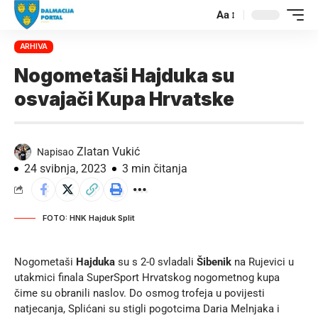
Aa
ARHIVA
Nogometaši Hajduka su
osvajači Kupa Hrvatske
Zlatan Vukić
Napisao
24 svibnja, 2023
3 min čitanja
FOTO: HNK Hajduk Split
Nogometaši
Hajduka
su s 2-0 svladali
Šibenik
na Rujevici u
utakmici finala SuperSport Hrvatskog nogometnog kupa
čime su obranili naslov. Do osmog trofeja u povijesti
natjecanja, Splićani su stigli pogotcima Daria Melnjaka i