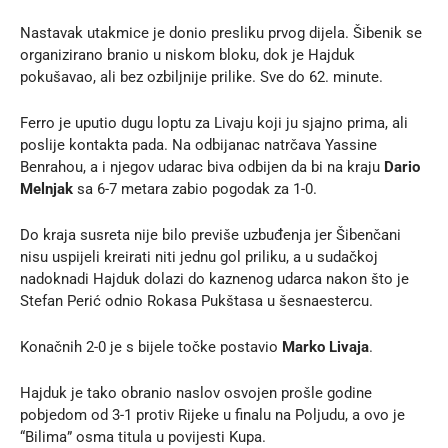
Nastavak utakmice je donio presliku prvog dijela. Šibenik se
organizirano branio u niskom bloku, dok je Hajduk
pokušavao, ali bez ozbiljnije prilike. Sve do 62. minute.
Ferro je uputio dugu loptu za Livaju koji ju sjajno prima, ali
poslije kontakta pada. Na odbijanac natrčava Yassine
Benrahou, a i njegov udarac biva odbijen da bi na kraju
Dario
Melnjak
sa 6-7 metara zabio pogodak za 1-0.
Do kraja susreta nije bilo previše uzbuđenja jer Šibenčani
nisu uspijeli kreirati niti jednu gol priliku, a u sudačkoj
nadoknadi Hajduk dolazi do kaznenog udarca nakon što je
Stefan Perić odnio Rokasa Pukštasa u šesnaestercu.
Konačnih 2-0 je s bijele točke postavio
Marko Livaja
.
Hajduk je tako obranio naslov osvojen prošle godine
pobjedom od 3-1 protiv Rijeke u finalu na Poljudu, a ovo je
“Bilima” osma titula u povijesti Kupa.