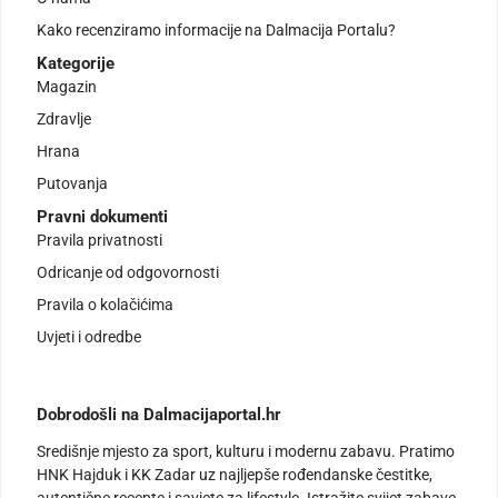
Kako recenziramo informacije na Dalmacija Portalu?
Kategorije
Magazin
Zdravlje
Hrana
Putovanja
Pravni dokumenti
Pravila privatnosti
Odricanje od odgovornosti
Pravila o kolačićima
Uvjeti i odredbe
Dobrodošli na Dalmacijaportal.hr
Središnje mjesto za sport, kulturu i modernu zabavu. Pratimo
HNK Hajduk i KK Zadar uz najljepše rođendanske čestitke,
autentične recepte i savjete za lifestyle. Istražite svijet zabave