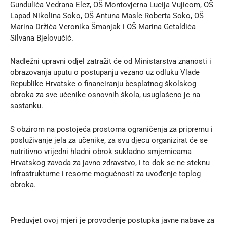
Gundulića Vedrana Elez, OŠ Montovjerna Lucija Vujicom, OŠ
Lapad Nikolina Soko, OŠ Antuna Masle Roberta Soko, OŠ
Marina Držića Veronika Šmanjak i OŠ Marina Getaldića
Silvana Bjelovučić.
Nadležni upravni odjel zatražit će od Ministarstva znanosti i
obrazovanja uputu o postupanju vezano uz odluku Vlade
Republike Hrvatske o financiranju besplatnog školskog
obroka za sve učenike osnovnih škola, usuglašeno je na
sastanku.
S obzirom na postojeća prostorna ograničenja za pripremu i
posluživanje jela za učenike, za svu djecu organizirat će se
nutritivno vrijedni hladni obrok sukladno smjernicama
Hrvatskog zavoda za javno zdravstvo, i to dok se ne steknu
infrastrukturne i resorne mogućnosti za uvođenje toplog
obroka.
Preduvjet ovoj mjeri je provođenje postupka javne nabave za