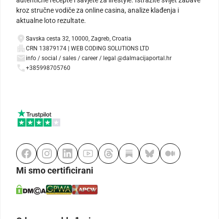
kroz stručne vodiče za online casina, analize klađenja i
aktualne loto rezultate.
Savska cesta 32, 10000, Zagreb, Croatia
CRN 13879174 | WEB CODING SOLUTIONS LTD
info / social / sales / career / legal @dalmacijaportal.hr
+385998705760
Mi smo certificirani