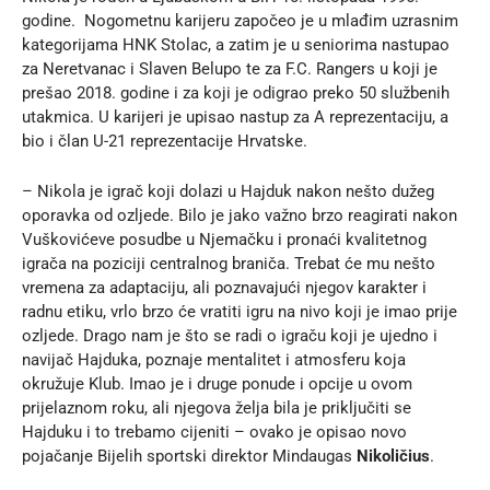
godine. Nogometnu karijeru započeo je u mlađim uzrasnim
kategorijama HNK Stolac, a zatim je u seniorima nastupao
za Neretvanac i Slaven Belupo te za F.C. Rangers u koji je
prešao 2018. godine i za koji je odigrao preko 50 službenih
utakmica. U karijeri je upisao nastup za A reprezentaciju, a
bio i član U-21 reprezentacije Hrvatske.
– Nikola je igrač koji dolazi u Hajduk nakon nešto dužeg
oporavka od ozljede. Bilo je jako važno brzo reagirati nakon
Vuškovićeve posudbe u Njemačku i pronaći kvalitetnog
igrača na poziciji centralnog braniča. Trebat će mu nešto
vremena za adaptaciju, ali poznavajući njegov karakter i
radnu etiku, vrlo brzo će vratiti igru na nivo koji je imao prije
ozljede. Drago nam je što se radi o igraču koji je ujedno i
navijač Hajduka, poznaje mentalitet i atmosferu koja
okružuje Klub. Imao je i druge ponude i opcije u ovom
prijelaznom roku, ali njegova želja bila je priključiti se
Hajduku i to trebamo cijeniti – ovako je opisao novo
pojačanje Bijelih sportski direktor Mindaugas
Nikoličius
.