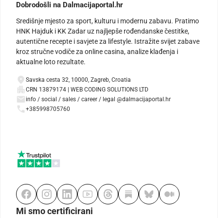
Dobrodošli na Dalmacijaportal.hr
Središnje mjesto za sport, kulturu i modernu zabavu. Pratimo
HNK Hajduk i KK Zadar uz najljepše rođendanske čestitke,
autentične recepte i savjete za lifestyle. Istražite svijet zabave
kroz stručne vodiče za online casina, analize klađenja i
aktualne loto rezultate.
Savska cesta 32, 10000, Zagreb, Croatia
CRN 13879174 | WEB CODING SOLUTIONS LTD
info / social / sales / career / legal @dalmacijaportal.hr
+385998705760
Mi smo certificirani