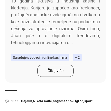
10 godina iskustva u industriji kasina i
klađenja. Karijeru je započeo kao freelancer,
pružajući analitičke uvide igračima i tvrtkama
koje traže strategije temeljene na podacima i
rješenja za upravljanje rizicima. Osim toga,
Jaan piše i o digitalnim trendovima,
tehnologijama i inovacijama u...
Surađuje s vodećim online kasinima
+ 2
Čitaj više
OZNAKE
Hajduk
Nikola Katić
nogomet
novi igrač
sport