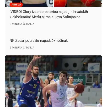
ARHIVA
[VIDEO] Glory izabrao petoricu najboljih hrvatskih
kickboksača! Među njima su dva Solinjanina
2 MINUTA ČITANJA
NK Zadar popravio napadački učinak
2 MINUTA ČITANJA