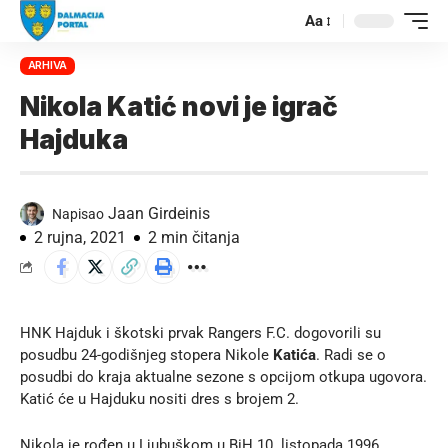
Aa
ARHIVA
Nikola Katić novi je igrač
Hajduka
Jaan Girdeinis
Napisao
2 rujna, 2021
2 min čitanja
HNK Hajduk i škotski prvak Rangers F.C. dogovorili su
posudbu 24-godišnjeg stopera Nikole
Katića
. Radi se o
posudbi do kraja aktualne sezone s opcijom otkupa ugovora.
Katić će u Hajduku nositi dres s brojem 2.
Nikola je rođen u Ljubuškom u BiH 10. listopada 1996.