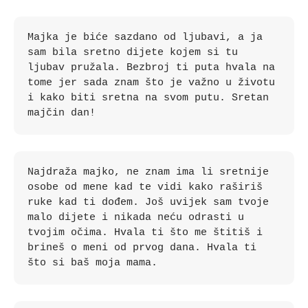
Majka je biće sazdano od ljubavi, a ja 
sam bila sretno dijete kojem si tu 
ljubav pružala. Bezbroj ti puta hvala na 
tome jer sada znam što je važno u životu 
i kako biti sretna na svom putu. Sretan 
majčin dan!
Najdraža majko, ne znam ima li sretnije 
osobe od mene kad te vidi kako raširiš 
ruke kad ti dođem. Još uvijek sam tvoje 
malo dijete i nikada neću odrasti u 
tvojim očima. Hvala ti što me štitiš i 
brineš o meni od prvog dana. Hvala ti 
što si baš moja mama.