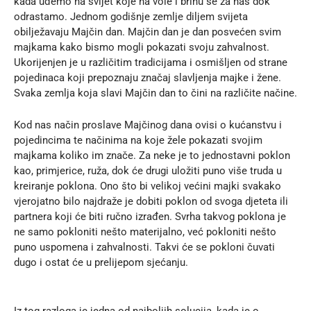
kada uđemo na svijet koje na vole i brinu se za nas dok
odrastamo. Jednom godišnje zemlje diljem svijeta
obilježavaju Majčin dan. Majčin dan je dan posvećen svim
majkama kako bismo mogli pokazati svoju zahvalnost.
Ukorijenjen je u različitim tradicijama i osmišljen od strane
pojedinaca koji prepoznaju značaj slavljenja majke i žene.
Svaka zemlja koja slavi Majčin dan to čini na različite načine.
Kod nas način proslave Majčinog dana ovisi o kućanstvu i
pojedincima te načinima na koje žele pokazati svojim
majkama koliko im znače. Za neke je to jednostavni poklon
kao, primjerice,
ruža
, dok će drugi uložiti puno više truda u
kreiranje poklona. Ono što bi velikoj većini majki svakako
vjerojatno bilo najdraže je dobiti poklon od svoga djeteta ili
partnera koji će biti ručno izrađen. Svrha takvog poklona je
ne samo pokloniti nešto materijalno, već pokloniti nešto
puno uspomena i zahvalnosti. Takvi će se pokloni čuvati
dugo i ostat će u prelijepom sjećanju.
Iz tog razloga je jedna od najboljih solucija, kada je o