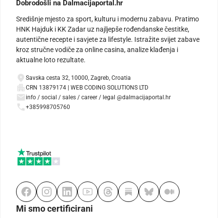
Dobrodošli na Dalmacijaportal.hr
Središnje mjesto za sport, kulturu i modernu zabavu. Pratimo
HNK Hajduk i KK Zadar uz najljepše rođendanske čestitke,
autentične recepte i savjete za lifestyle. Istražite svijet zabave
kroz stručne vodiče za online casina, analize klađenja i
aktualne loto rezultate.
Savska cesta 32, 10000, Zagreb, Croatia
CRN 13879174 | WEB CODING SOLUTIONS LTD
info / social / sales / career / legal @dalmacijaportal.hr
+385998705760
Mi smo certificirani