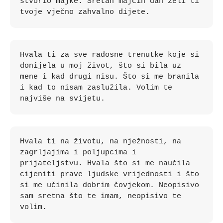
stvorio majke. Sretan majčin dan želi ti 
tvoje vječno zahvalno dijete.
Hvala ti za sve radosne trenutke koje si 
donijela u moj život, što si bila uz 
mene i kad drugi nisu. Što si me branila 
i kad to nisam zaslužila. Volim te 
najviše na svijetu.
Hvala ti na životu, na nježnosti, na 
zagrljajima i poljupcima i 
prijateljstvu. Hvala što si me naučila 
cijeniti prave ljudske vrijednosti i što 
si me učinila dobrim čovjekom. Neopisivo 
sam sretna što te imam, neopisivo te 
volim.