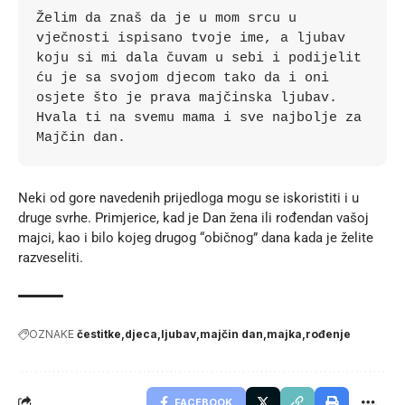
Želim da znaš da je u mom srcu u 
vječnosti ispisano tvoje ime, a ljubav 
koju si mi dala čuvam u sebi i podijelit 
ću je sa svojom djecom tako da i oni 
osjete što je prava majčinska ljubav. 
Hvala ti na svemu mama i sve najbolje za 
Majčin dan.
Neki od gore navedenih prijedloga mogu se iskoristiti i u
druge svrhe. Primjerice,
kad je Dan žena
ili rođendan vašoj
majci, kao i bilo kojeg drugog “običnog” dana kada je želite
razveseliti.
OZNAKE
čestitke
djeca
ljubav
majčin dan
majka
rođenje
FACEBOOK