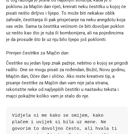
poklonu za Majčin dan riječ, kreirati neku čestitku u kojoj će
pisati nešto dirljivo i lijepo. To može biti nekakav oblik
zahvale, čestitanja ili pak prisjećanje na neku anegdotu koja
vas veže. Sama ta čestitka većinom će biti dovoljan poklon
uz nešto kao što je ruža ili bombonijera, ali na pojedincima
je da prosude što bi uz nju bilo lijepo još pokloniti.
Primjeri čestitke za Majčin dan
Čestitke su jedan lijep znak pažnje, nebitno o kojoj se prigodi
radilo. One se mogu pisati za rođendan, Božić,
Novu godinu
,
Majčin dan, Očev dan i slično. Ako niste kreativni tip, a
pisanje čestitke za Majčin dan vam nije jača strana,
iskoristite neke od najljepših čestitki u nastavku teksta i
majci pokažite koliko vam je stalo do nje.
Vidjela si me kako se smijem, kako 
plačem i uvijek si bila uz mene. Ne 
govorim to dovoljno često, ali hvala ti 