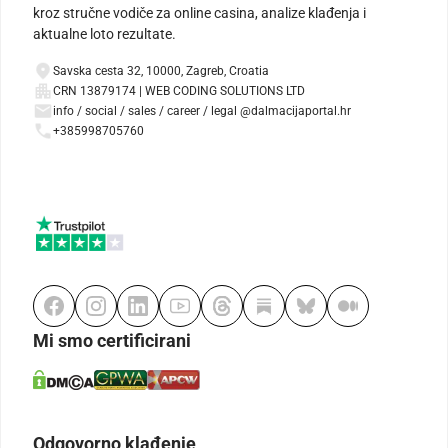
kroz stručne vodiče za online casina, analize klađenja i
aktualne loto rezultate.
Savska cesta 32, 10000, Zagreb, Croatia
CRN 13879174 | WEB CODING SOLUTIONS LTD
info / social / sales / career / legal @dalmacijaportal.hr
+385998705760
Mi smo certificirani
Odgovorno klađenje