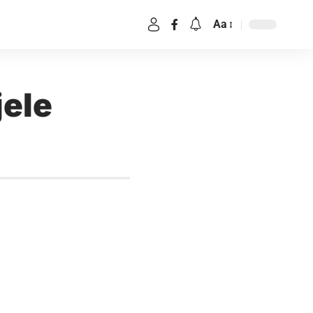
Aa
jele