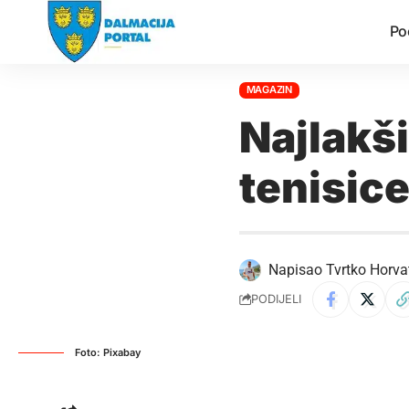
Po
MAGAZIN
Najlakši
tenisic
Napisao
Tvrtko Horva
PODIJELI
Foto: Pixabay