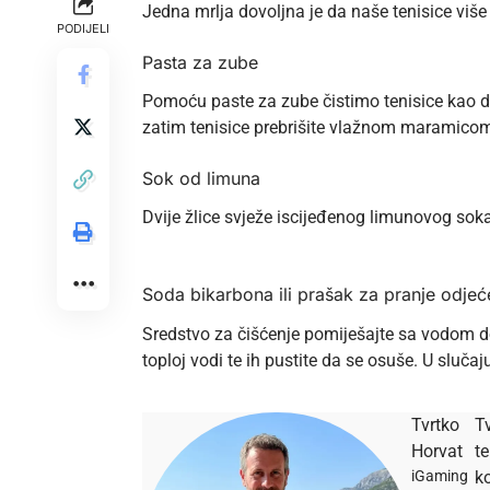
Jedna mrlja dovoljna je da naše tenisice više
PODIJELI
Pasta za zube
Pomoću paste za zube čistimo tenisice kao da 
zatim tenisice prebrišite vlažnom maramicom
Sok od limuna
Dvije žlice svježe iscijeđenog limunovog soka 
Soda bikarbona ili prašak za pranje odjeć
Sredstvo za čišćenje pomiješajte sa vodom dok
toploj vodi te ih pustite da se osuše. U sluča
Tvrtko
Tv
Horvat
t
iGaming
ko