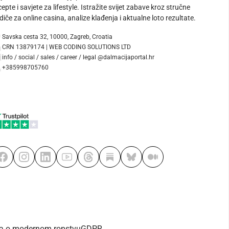
cepte i savjete za lifestyle. Istražite svijet zabave kroz stručne
diče za online casina, analize klađenja i aktualne loto rezultate.
Savska cesta 32, 10000, Zagreb, Croatia
CRN 13879174 | WEB CODING SOLUTIONS LTD
info / social / sales / career / legal @dalmacijaportal.hr
+385998705760
va o modernom ropstvu
GDPR