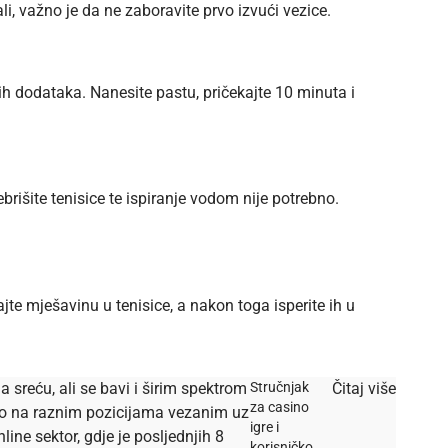
i, važno je da ne zaboravite prvo izvući vezice.
ih dodataka. Nanesite pastu, pričekajte 10 minuta i
brišite tenisice te ispiranje vodom nije potrebno.
te mješavinu u tenisice, a nakon toga isperite ih u
a sreću, ali se bavi i širim spektrom
Stručnjak
Čitaj više
za casino
dio na raznim pozicijama vezanim uz
igre i
ine sektor, gdje je posljednjih 8
korisničko