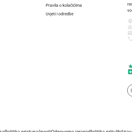
re
Pravila o kolačićima
vo
Uvjeti i odredbe
ika
Politika pristupačnosti
Odgovorno igranje
Politika pritužbi
Izja