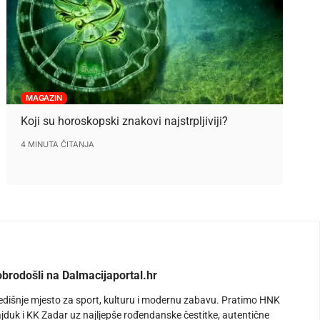
MAGAZIN
Koji su horoskopski znakovi najstrpljiviji?
4 MINUTA ČITANJA
brodošli na Dalmacijaportal.hr
edišnje mjesto za sport, kulturu i modernu zabavu. Pratimo HNK
jduk i KK Zadar uz najljepše rođendanske čestitke, autentične