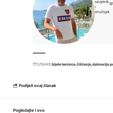
savjetnik
go
i
stručnjak
OZNAKE
bijele tenisice
čiščenje
dalmacija p
Podijeli ovaj članak
Pogledajte i ovo