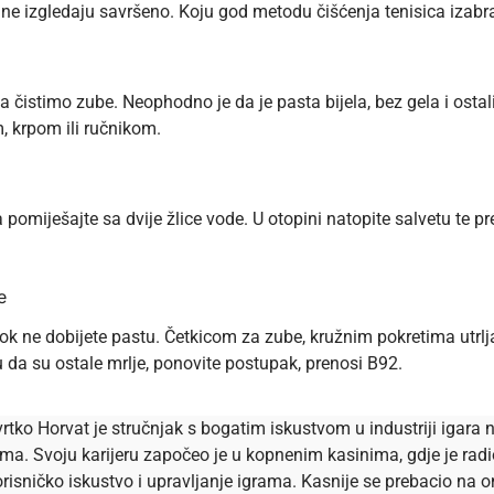
 ne izgledaju savršeno. Koju god metodu čišćenja tenisica izabral
čistimo zube. Neophodno je da je pasta bijela, bez gela i ostal
, krpom ili ručnikom.
pomiješajte sa dvije žlice vode. U otopini natopite salvetu te pre
e
 ne dobijete pastu. Četkicom za zube, kružnim pokretima utrljaj
ju da su ostale mrlje, ponovite postupak, prenosi
B92
.
rtko Horvat je stručnjak s bogatim iskustvom u industriji igara n
ema. Svoju karijeru započeo je u kopnenim kasinima, gdje je ra
risničko iskustvo i upravljanje igrama. Kasnije se prebacio na onl