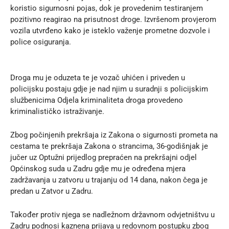
koristio sigurnosni pojas, dok je provedenim testiranjem
pozitivno reagirao na prisutnost droge. Izvršenom provjerom
vozila utvrđeno kako je isteklo važenje prometne dozvole i
police osiguranja.
Droga mu je oduzeta te je vozač uhićen i priveden u
policijsku postaju gdje je nad njim u suradnji s policijskim
službenicima Odjela kriminaliteta droga provedeno
kriminalističko istraživanje.
Zbog počinjenih prekršaja iz Zakona o sigurnosti prometa na
cestama te prekršaja Zakona o strancima, 36-godišnjak je
jučer uz Optužni prijedlog prepraćen na prekršajni odjel
Općinskog suda u Zadru gdje mu je određena mjera
zadržavanja u zatvoru u trajanju od 14 dana, nakon čega je
predan u Zatvor u Zadru.
Također protiv njega se nadležnom državnom odvjetništvu u
Zadru podnosi kaznena prijava u redovnom postupku zbog