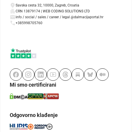
Savska cesta 32, 10000, Zagreb, Croatia
CRN 13879174 | WEB CODING SOLUTIONS LTD
info / social / sales / career / legal @dalmacijaportal.hr
+385998705760
Mi smo certificirani
Odgovorno klađenje