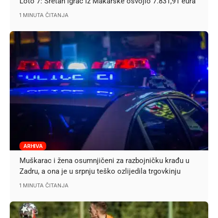
Loto 7: Sretan igrač iz Makarske osvojio 7.831,91 eura
1 MINUTA ČITANJA
ARHIVA
Muškarac i žena osumnjičeni za razbojničku krađu u
Zadru, a ona je u srpnju teško ozlijedila trgovkinju
1 MINUTA ČITANJA