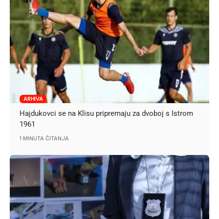
ARHIVA
Hajdukovci se na Klisu pripremaju za dvoboj s Istrom
1961
1 MINUTA ČITANJA