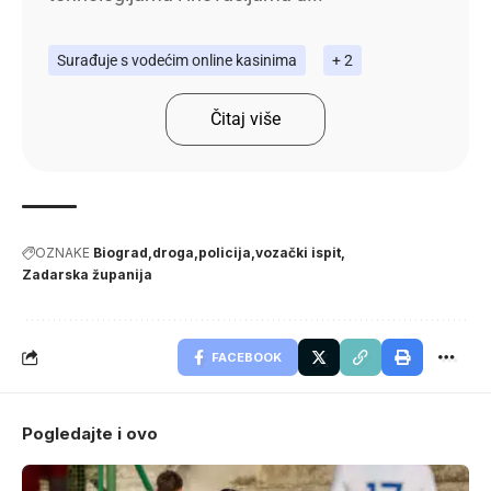
Surađuje s vodećim online kasinima
+ 2
Čitaj više
OZNAKE
Biograd
droga
policija
vozački ispit
Zadarska županija
FACEBOOK
Pogledajte i ovo