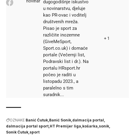
novinar
dugogodišnje iskustvo
u novinarstvu, djeluje
kao PR-ovac i voditelj
društvenih mreža.
Pisao je sport za
različite inozemne
+ 1
(GiveMeSport,
Sport.co.uk) i domaće
portale (Večernji list,
Podravski list i dr.). Na
portalu HRsport.hr
počeo je raditi u
listopadu 2023., a
paralelno s tim
suradnik...
OZNAKE
Banić Ćutuk
Banić Sonik
dalmacija portal
dalmacija portal sport
HT Premijer liga
košarka
sonik
Sonik Ćutuk
sport