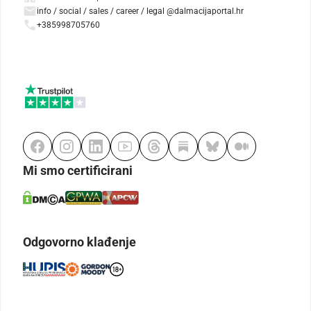
info / social / sales / career / legal @dalmacijaportal.hr
+385998705760
Mi smo certificirani
Odgovorno klađenje