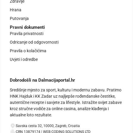
Zdravlje
Hrana
Putovanja
Pravni dokumenti
Pravila privatnosti
Odricanje od odgovornosti
Pravila o kolačićima
Uvjeti i odredbe
Dobrodošli na Dalmacijaportal.hr
Središnje mjesto za sport, kulturu i modernu zabavu. Pratimo
HNK Hajduk i KK Zadar uz najljepše rođendanske čestitke,
autentične recepte i savjete za lifestyle. Istražite svijet zabave
kroz stručne vodiče za online casina, analize klađenja i
aktualne loto rezultate.
Savska cesta 32, 10000, Zagreb, Croatia
CRN 13879174 | WEB CODING SOLUTIONS LTD