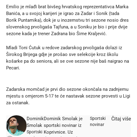
Emilio je mlađi brat bivšeg hrvatskog reprezentativca Marka
Banića, a u svojoj karijeri je igrao za Zadar i Sonik (tada
Borik Puntamika), dok je u inozemstvu tri sezone nosio dres
slovenskog prvoligaša Tajfuna, a u Soniku je bio i prije dvije
sezone kada je trener Zadrana bio Šime Kraljević.
Mladi Toni Ćutuk u redove zadarskog prvoligaša dolazi iz
Širokog Brijega gdje je prošao sve selekcije kroz školu
košarke pa do seniora, ali se ove sezone nije baš naigrao na
Pecari.
Zadarska momčad je prvi dio sezone okončala na zadnjemu
mjestu s omjerom 5-17 te će nastavak sezone provesti u Ligi
za ostanak.
Dominik
Dominik Smolak je
Sportski
Čitaj više
novinar
Smolak
sportski novinar iz
Sportski
Koprivnice. Uz