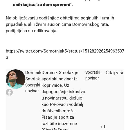
onih koji su ‘za dom spremni'​.
Na obilježavanju godišnjice obiteljima poginulih i umrlih
pripadnika, ali i živim sudionicima Domovinskog rata,
podijeljena su odlikovanja.
https://twitter.com/Samotnjak5/status/151282926254963507
3
Dominik
Dominik Smolak je
Sportski
Čitaj više
novinar
Smolak
sportski novinar iz
Sportski
Koprivnice. Uz
novinar
dugogodišnje iskustvo
u novinarstvu, djeluje
kao PR-ovac i voditelj
društvenih mreža.
Pisao je sport za
različite inozemne
+ 1
(GiveMeSport,