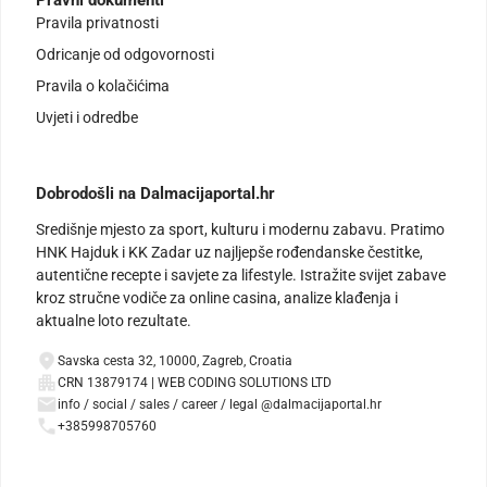
Pravni dokumenti
Pravila privatnosti
Odricanje od odgovornosti
Pravila o kolačićima
Uvjeti i odredbe
Dobrodošli na Dalmacijaportal.hr
Središnje mjesto za sport, kulturu i modernu zabavu. Pratimo
HNK Hajduk i KK Zadar uz najljepše rođendanske čestitke,
autentične recepte i savjete za lifestyle. Istražite svijet zabave
kroz stručne vodiče za online casina, analize klađenja i
aktualne loto rezultate.
Savska cesta 32, 10000, Zagreb, Croatia
CRN 13879174 | WEB CODING SOLUTIONS LTD
info / social / sales / career / legal @dalmacijaportal.hr
+385998705760