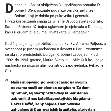
D
anas je u Splitu obilježena 31. godišnjica osnutka IX.
bojne HOS-a, poznate pod nazivom „Rafael vitez
Boban“, koji je dobila po pukovniku i generalu
Hrvatskih oružanih snaga za vrijeme Drugog svjetskog rata,
Rafaelu Bobanu. IX. bojna uglavnom je djelovala u Dalmaciji,
kao i u drugim dijelovima Hrvatske te u Hercegovini.
Godišnjica je najprije obilježena u crkvi Sv. Ante na Poljudu, a
svečanost je potom prebačena u dvorani u Lori. Prisutnima
se obratio predsjednik Udruge IX. bojne i zapovjednik od
1992. do 1994. godine, Marko Skejo, ali i Mile Ćuk koji ga je
naslijedio na poziciji glavnog ratnog zapovjednika. Rekao je
Ćuk:
Naši su bojovnici ponosno i časno na svojim
odorama nosili ambleme s natpisom ‘Za dom
spremni', taj sveti pozdrav koji bi nam danas
zabranili. U nas katolika postoji više blagdana –
Uskrs i Božić, Dan pobjede, Domovinske
zahvalnosti i Dan hrvatskih branitelja, a to je dan