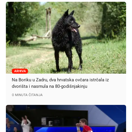
ARHIVA
Na Boriku u Zadru, dva hrvatska ovčara istrčala iz
dvorišta i nasrnula na 80-godišnjakinju
0 MINUTA ČITANJA