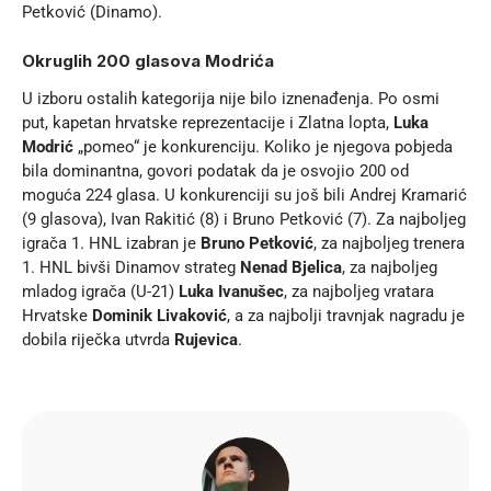
Petković (Dinamo).
Okruglih 200 glasova Modrića
U izboru ostalih kategorija nije bilo iznenađenja. Po osmi
put, kapetan hrvatske reprezentacije i Zlatna lopta,
Luka
Modrić
„pomeo“ je konkurenciju. Koliko je njegova pobjeda
bila dominantna, govori podatak da je osvojio 200 od
moguća 224 glasa. U konkurenciji su još bili Andrej Kramarić
(9 glasova), Ivan Rakitić (8) i Bruno Petković (7). Za najboljeg
igrača 1. HNL izabran je
Bruno Petković
, za najboljeg trenera
1. HNL bivši Dinamov strateg
Nenad Bjelica
, za najboljeg
mladog igrača (U-21)
Luka Ivanušec
, za najboljeg vratara
Hrvatske
Dominik Livaković
, a za najbolji travnjak nagradu je
dobila riječka utvrda
Rujevica
.