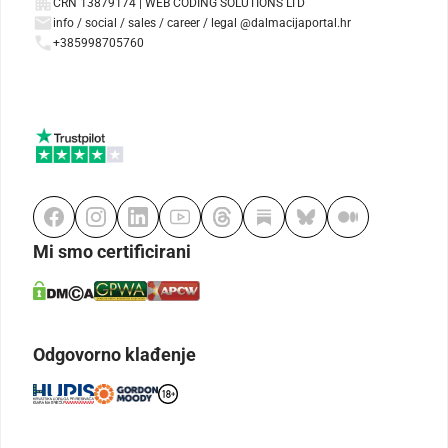
CRN 13879174 | WEB CODING SOLUTIONS LTD
info / social / sales / career / legal @dalmacijaportal.hr
+385998705760
Mi smo certificirani
Odgovorno klađenje