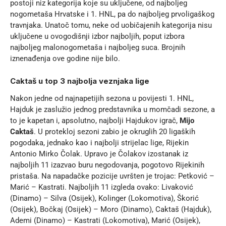
postoji niz kategorija koje su uključene, od najboljeg
nogometaša Hrvatske i 1. HNL, pa do najboljeg prvoligaškog
travnjaka. Unatoč tomu, neke od uobičajenih kategorija nisu
uključene u ovogodišnji izbor najboljih, poput izbora
najboljeg malonogometaša i najboljeg suca. Brojnih
iznenađenja ove godine nije bilo.
Caktaš u top 3 najbolja veznjaka lige
Nakon jedne od najnapetijih sezona u povijesti 1. HNL,
Hajduk je zaslužio jednog predstavnika u momčadi sezone, a
to je kapetan i, apsolutno, najbolji Hajdukov igrač,
Mijo
Caktaš
. U protekloj sezoni zabio je okruglih 20 ligaških
pogodaka, jednako kao i najbolji strijelac lige, Rijekin
Antonio Mirko Čolak. Upravo je Čolakov izostanak iz
najboljih 11 izazvao buru negodovanja, pogotovo Rijekinih
pristaša. Na napadačke pozicije uvršten je trojac: Petković –
Marić – Kastrati. Najboljih 11 izgleda ovako: Livaković
(Dinamo) – Silva (Osijek), Kolinger (Lokomotiva), Škorić
(Osijek), Bočkaj (Osijek) – Moro (Dinamo), Caktaš (Hajduk),
Ademi (Dinamo) – Kastrati (Lokomotiva), Marić (Osijek),