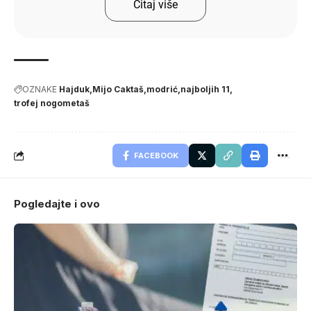
Čitaj više
OZNAKE
Hajduk
Mijo Caktaš
modrić
najboljih 11
trofej nogometaš
FACEBOOK
Pogledajte i ovo