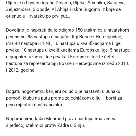
Riječ je o bivšem igraču Dinama, Rijeke, Šibenika, Sarajeva,
Željezničara, Slobode, Al Ahlija i Iskre Bugojno iz koje se
otisnuo u Hrvatsku po prvi put…
Dovoljno je napisati da je odigrao 150 utakmica u hrvatskom
prvenstvu, 85 nastupa u najjačoj ligi Bosne i Hercegovine,
ima 40 nastupa u 1.NL, 10 nastupa u kvalifikacijama Lige
prvaka, 10 nastupa u kvalifikacijama Europske lige, 5 nastupa
u grupnim fazama Lige prvaka i Europske lige te četiri
nastupa za reprezentaciju Bosne i Hercegovine između 2010.
i 2012. godine.
Bogatu nogometnu karijeru odlučio je nastaviti u Junaku i
pomoći klubu na putu prema zajedničkom cilju – borbi za
prvo mjesto i naslov prvaka.
Napomenimo kako Mehmed pravo nastupa ima već na
sljedećoj utakmici protiv Zadra u Sinju.