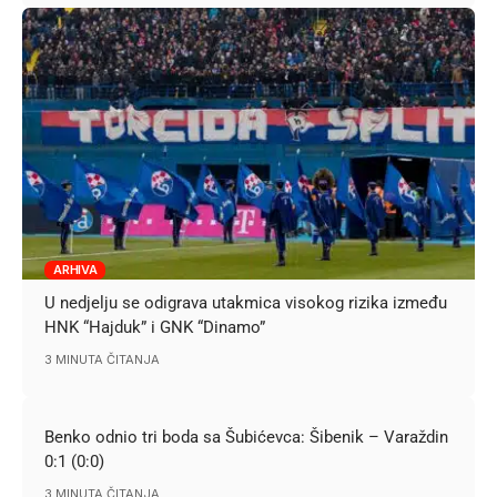
ARHIVA
U nedjelju se odigrava utakmica visokog rizika između
HNK “Hajduk” i GNK “Dinamo”
3 MINUTA ČITANJA
Benko odnio tri boda sa Šubićevca: Šibenik – Varaždin
0:1 (0:0)
3 MINUTA ČITANJA