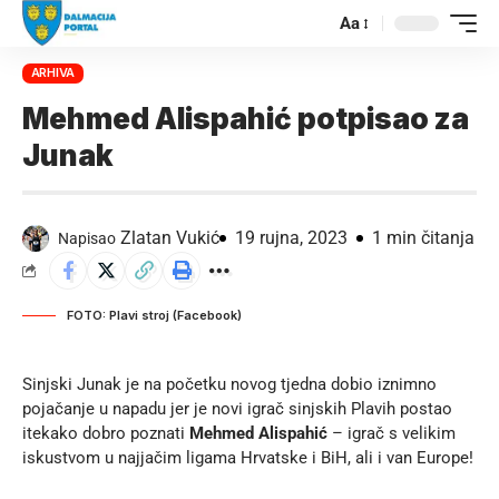
Aa
ARHIVA
Mehmed Alispahić potpisao za
Junak
Zlatan Vukić
19 rujna, 2023
1 min čitanja
Napisao
FOTO: Plavi stroj (Facebook)
Sinjski Junak je na početku novog tjedna dobio iznimno
pojačanje u napadu jer je novi igrač sinjskih Plavih postao
itekako dobro poznati
Mehmed Alispahić
– igrač s velikim
iskustvom u najjačim ligama Hrvatske i BiH, ali i van Europe!