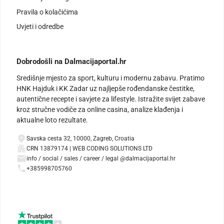
Pravila o kolačićima
Uvjeti i odredbe
Dobrodošli na Dalmacijaportal.hr
Središnje mjesto za sport, kulturu i modernu zabavu. Pratimo
HNK Hajduk i KK Zadar uz najljepše rođendanske čestitke,
autentične recepte i savjete za lifestyle. Istražite svijet zabave
kroz stručne vodiče za online casina, analize klađenja i
aktualne loto rezultate.
Savska cesta 32, 10000, Zagreb, Croatia
CRN 13879174 | WEB CODING SOLUTIONS LTD
info / social / sales / career / legal @dalmacijaportal.hr
+385998705760