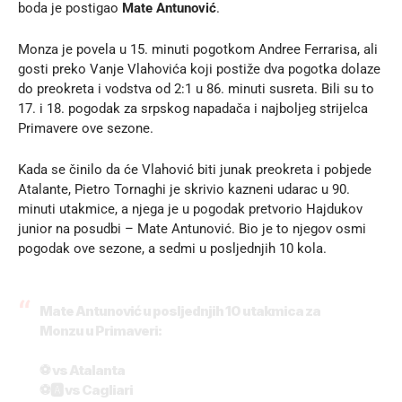
boda je postigao
Mate Antunović
.
Monza je povela u 15. minuti pogotkom Andree Ferrarisa, ali
gosti preko Vanje Vlahovića koji postiže dva pogotka dolaze
do preokreta i vodstva od 2:1 u 86. minuti susreta. Bili su to
17. i 18. pogodak za srpskog napadača i najboljeg strijelca
Primavere ove sezone.
Kada se činilo da će Vlahović biti junak preokreta i pobjede
Atalante, Pietro Tornaghi je skrivio kazneni udarac u 90.
minuti utakmice, a njega je u pogodak pretvorio Hajdukov
junior na posudbi – Mate Antunović. Bio je to njegov osmi
pogodak ove sezone, a sedmi u posljednjih 10 kola.
Mate Antunović u posljednjih 10 utakmica za
Monzu u Primaveri:
⚽️ vs Atalanta
⚽️🅰️ vs Cagliari