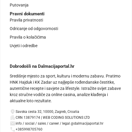
Putovanja
Pravni dokumenti
Pravila privatnosti
Odricanje od odgovornosti
Pravila o kolačićima
Uvjeti i odredbe
Dobrodošli na Dalmacijaportal.hr
Središnje mjesto za sport, kulturu i modernu zabavu. Pratimo
HNK Hajduk i KK Zadar uz najljepše rođendanske čestitke,
autentične recepte i savjete za lifestyle. Istražite svijet zabave
kroz stručne vodiče za online casina, analize klađenja i
aktualne loto rezultate.
Savska cesta 32, 10000, Zagreb, Croatia
CRN 13879174 | WEB CODING SOLUTIONS LTD
info / social / sales / career / legal @dalmacijaportal.hr
+385998705760