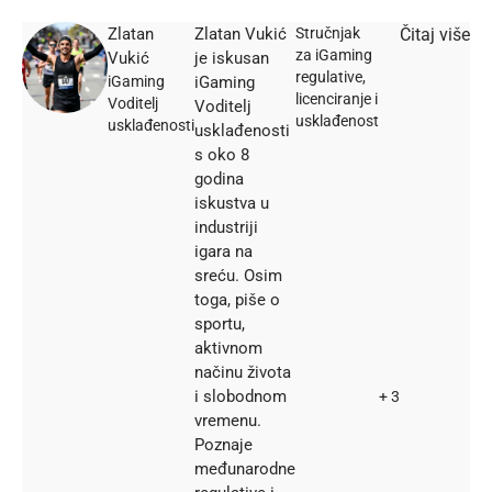
Zlatan
Zlatan Vukić
Stručnjak
Čitaj više
za iGaming
Vukić
je iskusan
regulative,
iGaming
iGaming
licenciranje i
Voditelj
Voditelj
usklađenost
usklađenosti
usklađenosti
s oko 8
godina
iskustva u
industriji
igara na
sreću. Osim
toga, piše o
sportu,
aktivnom
načinu života
i slobodnom
+ 3
vremenu.
Poznaje
međunarodne