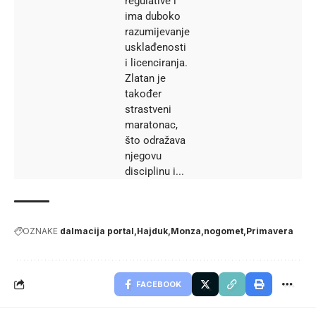
regulative i
ima duboko
razumijevanje
usklađenosti
i licenciranja.
Zlatan je
također
strastveni
maratonac,
što odražava
njegovu
disciplinu i...
OZNAKE
dalmacija portal
Hajduk
Monza
nogomet
Primavera
FACEBOOK