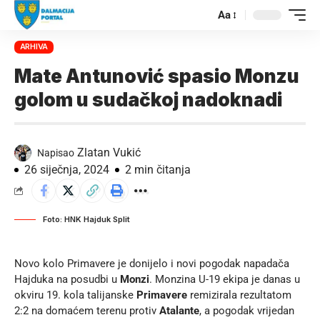
Aa
ARHIVA
Mate Antunović spasio Monzu
golom u sudačkoj nadoknadi
Zlatan Vukić
Napisao
26 siječnja, 2024
2 min čitanja
Foto: HNK Hajduk Split
Novo kolo Primavere je donijelo i novi pogodak napadača
Hajduka na posudbi u
Monzi
. Monzina U-19 ekipa je danas u
okviru 19. kola talijanske
Primavere
remizirala rezultatom
2:2 na domaćem terenu protiv
Atalante
, a pogodak vrijedan