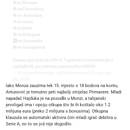
❌ vs Verona
⚽️ vs Fiorentina
⚽️ vs Juventus
❌ vs Lazio
⚽️ vs Inter
⚽️ vs Bologna
🅰️ vs Sassuolo
⚽️ vs Sampdoria
Danas gol za bod u 90+1, 7 golova i 2 asistencije u
zadnjih 10.
pic.twitter.com/nw3cxOI8XP
— Kristijan Kremenjaš (@kikikremenjas23)
January
26, 2024
Iako Monza zauzima tek 15. mjesto s 18 bodova na kontu,
Antunović je trenutno peti najbolji strijelac Primavere. Mladi
napadač Hajduka je na posudbi u Monzi, a talijanski
prvoligaš ima i opciju otkupa što bi ih koštalo oko 1.2
milijuna eura (preko 2 milijuna s bonusima). Otkupna
klauzula se automatski aktivira čim mladi igrač debitira u
Serie A, no to se još nije dogodilo.