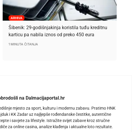
ARHIVA
Šibenik: 29-godišnjakinja koristila tuđu kreditnu
karticu pa nabila iznos od preko 450 eura
1 MINUTA ČITANJA
brodošli na Dalmacijaportal.hr
edišnje mjesto za sport, kulturu i modernu zabavu. Pratimo HNK
jduk i KK Zadar uz najljepše rođendanske čestitke, autentične
cepte i savjete za lifestyle. Istražite svijet zabave kroz stručne
diče za online casina, analize klađenja i aktualne loto rezultate.