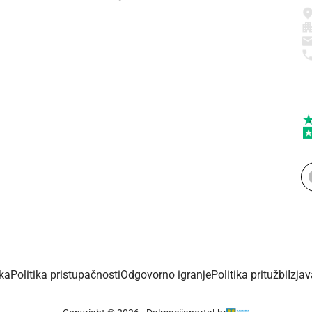
ika
Politika pristupačnosti
Odgovorno igranje
Politika pritužbi
Izja