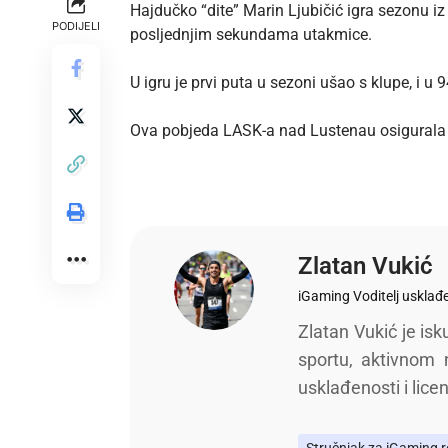
Hajdučko “dite” Marin Ljubičić igra sezonu i
PODIJELI
posljednjim sekundama utakmice.
U igru je prvi puta u sezoni ušao s klupe, i 
Ova pobjeda LASK-a nad Lustenau osigurala 
Zlatan Vukić
iGaming Voditelj usklađ
Zlatan Vukić je isk
sportu, aktivnom
usklađenosti i lice
Stručnjak za iGaming re