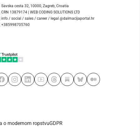
Savska cesta 32, 10000, Zagreb, Croatia
CRN 13879174 | WEB CODING SOLUTIONS LTD
info / social / sales / career / legal @dalmacijaportal.hr
+385998705760
va o modernom ropstvu
GDPR