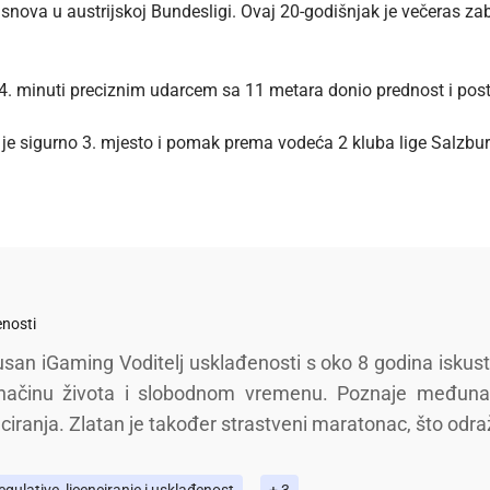
z snova u austrijskoj Bundesligi. Ovaj 20-godišnjak je večeras 
u 94. minuti preciznim udarcem sa 11 metara donio prednost i pos
je sigurno 3. mjesto i pomak prema vodeća 2 kluba lige Salzbu
enosti
usan iGaming Voditelj usklađenosti s oko 8 godina iskustv
 načinu života i slobodnom vremenu. Poznaje međunar
nciranja. Zlatan je također strastveni maratonac, što odraž
gulative, licenciranje i usklađenost
+ 3