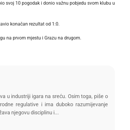
zabio svoj 10 pogodak i donio važnu pobjedu svom klubu u
tavio konačan rezultat od 1:0.
rgu na prvom mjestu i Grazu na drugom.
a u industriji igara na sreću. Osim toga, piše o
odne regulative i ima duboko razumijevanje
ava njegovu disciplinu i...