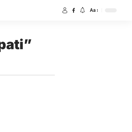
Aa
pati”