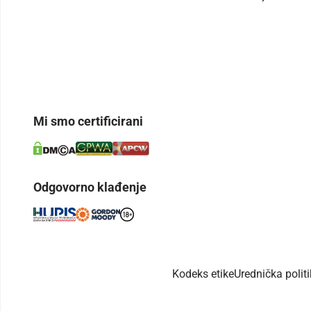
Mi smo certificirani
Odgovorno klađenje
Kodeks etike
Urednička polit