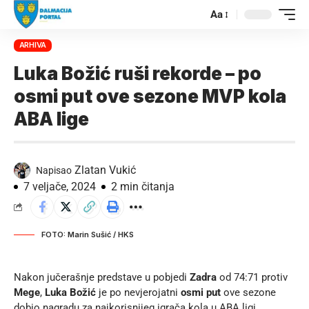
Aa
ARHIVA
Luka Božić ruši rekorde – po
osmi put ove sezone MVP kola
ABA lige
Zlatan Vukić
Napisao
7 veljače, 2024
2 min čitanja
FOTO: Marin Sušić / HKS
Nakon jučerašnje predstave u pobjedi
Zadra
od 74:71 protiv
Mege
,
Luka Božić
je po nevjerojatni
osmi put
ove sezone
dobio nagradu za najkorisnijeg igrača kola u ABA ligi.