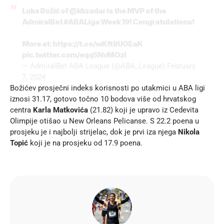
Luka Božić of
@kkzadar
is the MVP of the
AdmiralBet
#ABALiga
Week 19! Congratulations!
More at:
https://t.co/wKft9U0EaK
pic.twitter.com/eqq5NvMOzl
— AdmiralBet ABA League (@ABA_League)
February
7, 2024
Božićev prosječni indeks korisnosti po utakmici u ABA ligi
iznosi 31.17, gotovo točno 10 bodova više od hrvatskog
centra
Karla Matkovića
(21.82) koji je upravo iz Cedevita
Olimpije otišao u New Orleans Pelicanse. S 22.2 poena u
prosjeku je i najbolji strijelac, dok je prvi iza njega
Nikola
Topić
koji je na prosjeku od 17.9 poena.