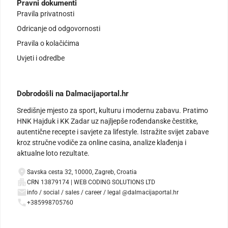
Pravni dokumenti
Pravila privatnosti
Odricanje od odgovornosti
Pravila o kolačićima
Uvjeti i odredbe
Dobrodošli na Dalmacijaportal.hr
Središnje mjesto za sport, kulturu i modernu zabavu. Pratimo
HNK Hajduk i KK Zadar uz najljepše rođendanske čestitke,
autentične recepte i savjete za lifestyle. Istražite svijet zabave
kroz stručne vodiče za online casina, analize klađenja i
aktualne loto rezultate.
Savska cesta 32, 10000, Zagreb, Croatia
CRN 13879174 | WEB CODING SOLUTIONS LTD
info / social / sales / career / legal @dalmacijaportal.hr
+385998705760