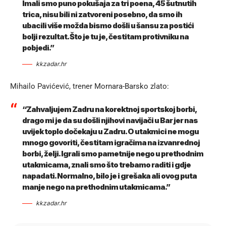
Imali smo puno pokušaja za tri poena, 45 šutnutih
trica, nisu bili ni zatvoreni posebno, da smo ih
ubacili više možda bismo došli u šansu za postići
bolji rezultat. Što je tu je, čestitam protivniku na
pobjedi.”
kkzadar.hr
Mihailo Pavićević, trener Mornara-Barsko zlato:
“Zahvaljujem Zadru na korektnoj sportskoj borbi,
drago mi je da su došli njihovi navijači u Bar jer nas
uvijek toplo dočekaju u Zadru. O utakmici ne mogu
mnogo govoriti, čestitam igračima na izvanrednoj
borbi, želji. Igrali smo pametnije nego u prethodnim
utakmicama, znali smo što trebamo raditi i gdje
napadati. Normalno, bilo je i grešaka ali ovog puta
manje nego na prethodnim utakmicama.”
kkzadar.hr