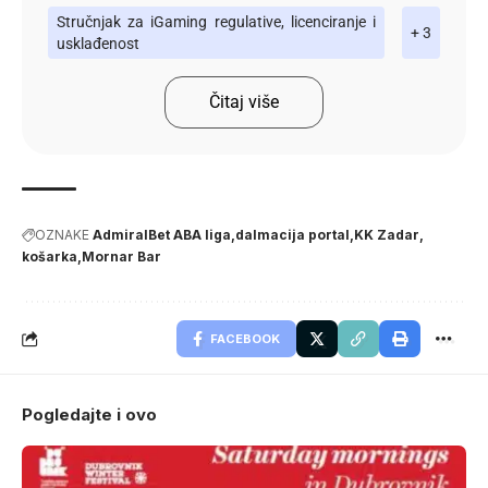
Stručnjak za iGaming regulative, licenciranje i
+ 3
usklađenost
Čitaj više
OZNAKE
AdmiralBet ABA liga
dalmacija portal
KK Zadar
košarka
Mornar Bar
FACEBOOK
Pogledajte i ovo