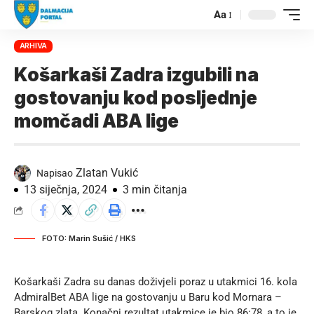
Aa
ARHIVA
Košarkaši Zadra izgubili na
gostovanju kod posljednje
momčadi ABA lige
Zlatan Vukić
Napisao
13 siječnja, 2024
3 min čitanja
FOTO: Marin Sušić / HKS
Košarkaši Zadra su danas doživjeli poraz u utakmici 16. kola
AdmiralBet ABA lige na gostovanju u Baru kod Mornara –
Barskog zlata. Konačni rezultat utakmice je bio 86:78, a to je