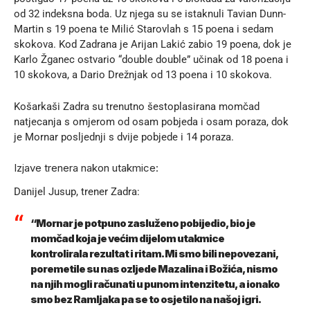
od 32 indeksna boda. Uz njega su se istaknuli Tavian Dunn-
Martin s 19 poena te Milić Starovlah s 15 poena i sedam
skokova. Kod Zadrana je Arijan Lakić zabio 19 poena, dok je
Karlo Žganec ostvario “double double” učinak od 18 poena i
10 skokova, a Dario Drežnjak od 13 poena i 10 skokova.
Košarkaši Zadra su trenutno šestoplasirana momčad
natjecanja s omjerom od osam pobjeda i osam poraza, dok
je Mornar posljednji s dvije pobjede i 14 poraza.
Izjave trenera nakon utakmice:
Danijel Jusup, trener Zadra:
“Mornar je potpuno zasluženo pobijedio, bio je
momčad koja je većim dijelom utakmice
kontrolirala rezultat i ritam. Mi smo bili nepovezani,
poremetile su nas ozljede Mazalina i Božića, nismo
na njih mogli računati u punom intenzitetu, a ionako
smo bez Ramljaka pa se to osjetilo na našoj igri.