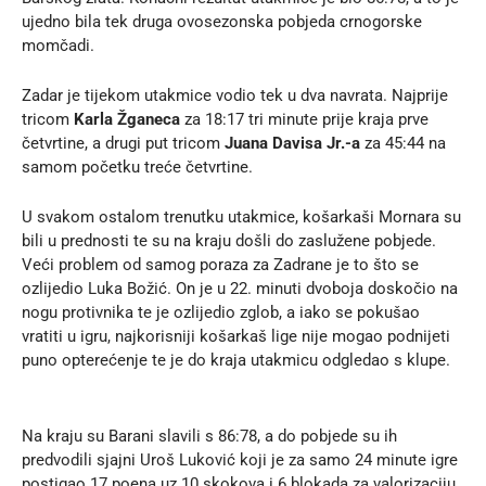
ujedno bila tek druga ovosezonska pobjeda crnogorske
momčadi.
Zadar je tijekom utakmice vodio tek u dva navrata. Najprije
tricom
Karla Žganeca
za 18:17 tri minute prije kraja prve
četvrtine, a drugi put tricom
Juana Davisa Jr.-a
za 45:44 na
samom početku treće četvrtine.
U svakom ostalom trenutku utakmice, košarkaši Mornara su
bili u prednosti te su na kraju došli do zaslužene pobjede.
Veći problem od samog poraza za Zadrane je to što se
ozlijedio Luka Božić. On je u 22. minuti dvoboja doskočio na
nogu protivnika te je ozlijedio zglob, a iako se pokušao
vratiti u igru, najkorisniji košarkaš lige nije mogao podnijeti
puno opterećenje te je do kraja utakmicu odgledao s klupe.
Na kraju su Barani slavili s 86:78, a do pobjede su ih
predvodili sjajni Uroš Luković koji je za samo 24 minute igre
postigao 17 poena uz 10 skokova i 6 blokada za valorizaciju