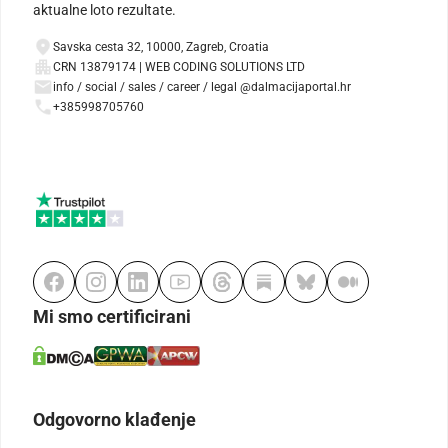
aktualne loto rezultate.
Savska cesta 32, 10000, Zagreb, Croatia
CRN 13879174 | WEB CODING SOLUTIONS LTD
info / social / sales / career / legal @dalmacijaportal.hr
+385998705760
Mi smo certificirani
Odgovorno klađenje