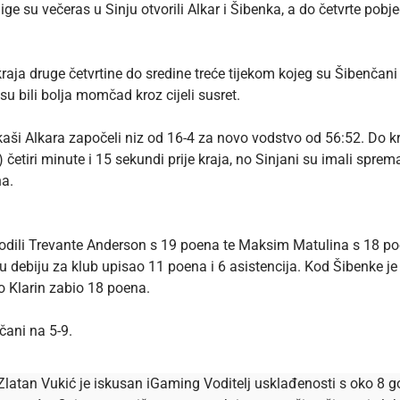
ge su večeras u Sinju otvorili Alkar i Šibenka, a do četvrte pob
ja druge četvrtine do sredine treće tijekom kojeg su Šibenčani n
u bili bolja momčad kroz cijeli susret.
ši Alkara započeli niz od 16-4 za novo vodstvo od 56:52. Do kraj
5) četiri minute i 15 sekundi prije kraja, no Sinjani su imali sp
na.
odili Trevante Anderson s 19 poena te Maksim Matulina s 18 poen
u debiju za klub upisao 11 poena i 6 asistencija. Kod Šibenke je 
o Klarin zabio 18 poena.
čani na 5-9.
Zlatan Vukić je iskusan iGaming Voditelj usklađenosti s oko 8 go