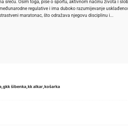
na sreću. Osim toga, piše o sportu, aktivnom načinu života i s
međunarodne regulative i ima duboko razumijevanje usklađenosti 
strastveni maratonac, što odražava njegovu disciplinu i...
a
gkk šibenka
kk alkar
košarka