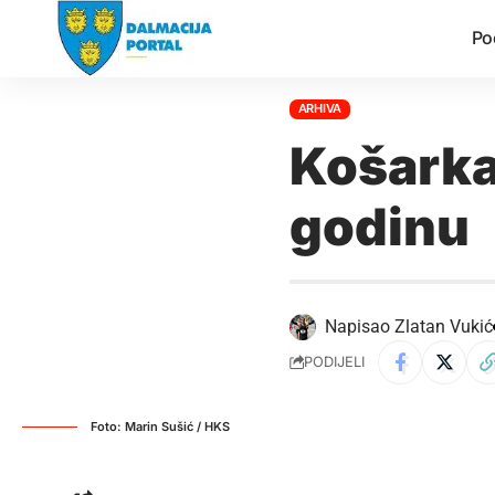
Po
ARHIVA
Košarka
godinu
Napisao
Zlatan Vukić
PODIJELI
Foto: Marin Sušić / HKS