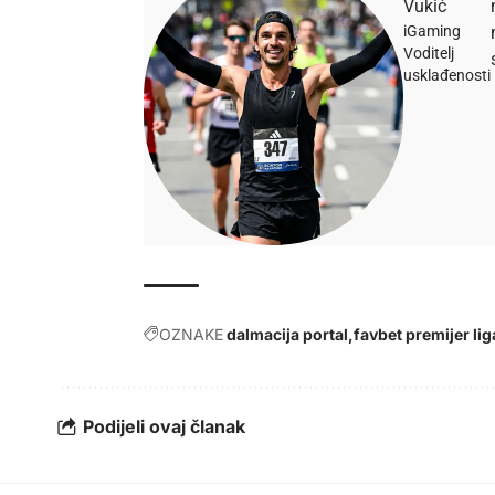
Vukić
iGaming
Voditelj
usklađenosti
OZNAKE
dalmacija portal
favbet premijer lig
Podijeli ovaj članak