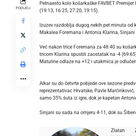
Petnaesto kolo košarkaške FAVBET Premijer li
PODIJELI
(19:13, 16:25, 27:20, 19:15).
Izuzev razdoblja dugog nekih pet minuta od kra
Makalea Foremana i Antonia Klarina, Sinjani s
Već nakon trice Foremana za 48:40 su košarka
tricom Klarina spustili zaostatak na -4 (69:6
Matuline odlaze na +12 i utakmica je odluče
Alkar su do četvrte pobjede ove sezone predv
reprezentativac Hrvatske, Pavle Marčinković, 
samo 35% šuta iz igre, dok je kapetan Antoni
Sinjani su sada na omjeru 4-11, dok su Šiben
Zlatan