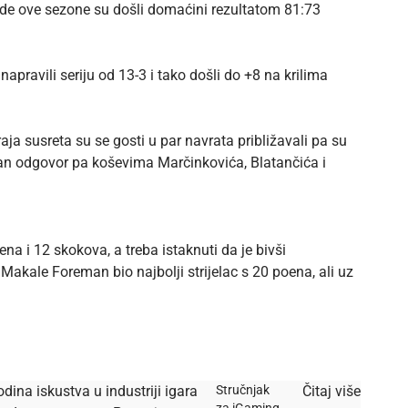
jede ove sezone su došli domaćini rezultatom 81:73
apravili seriju od 13-3 i tako došli do +8 na krilima
a susreta su se gosti u par navrata približavali pa su
reman odgovor pa koševima Marčinkovića, Blatančića i
a i 12 skokova, a treba istaknuti da je bivši
Makale Foreman bio najbolji strijelac s 20 poena, ali uz
dina iskustva u industriji igara
Stručnjak
Čitaj više
za iGaming