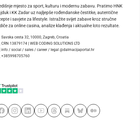
edišnje mjesto za sport, kulturu i modernu zabavu. Pratimo HNK
jduk i KK Zadar uz najljepše rođendanske čestitke, autentične
cepte i savjete za lifestyle. Istražite svijet zabave kroz stručne
diče za online casina, analize klađenja i aktualne loto rezultate.
Savska cesta 32, 10000, Zagreb, Croatia
CRN 13879174 | WEB CODING SOLUTIONS LTD
info / social / sales / career / legal @dalmacijaportal.hr
+385998705760