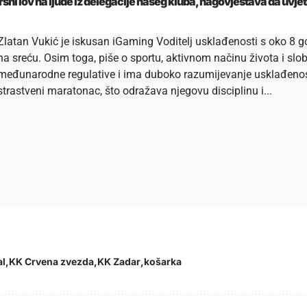
ni lov na ljude iz delegacije našeg kluba, nagovještava da uvjet
Zlatan Vukić je iskusan iGaming Voditelj usklađenosti s oko 8 go
na sreću. Osim toga, piše o sportu, aktivnom načinu života i s
međunarodne regulative i ima duboko razumijevanje usklađenosti 
strastveni maratonac, što odražava njegovu disciplinu i...
al
KK Crvena zvezda
KK Zadar
košarka