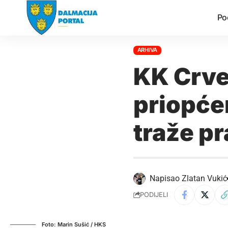
Po
ARHIVA
KK Crve
priopće
traže pr
Napisao
Zlatan Vukić
PODIJELI
Foto: Marin Sušić / HKS