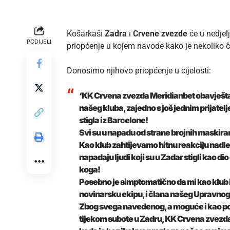
Košarkaši
Zadra
i
Crvene zvezde
će u nedjel
PODIJELI
priopćenje u kojem navode kako je nekoliko 
Donosimo njihovo priopćenje u cijelosti:
‘KK Crvena zvezda Meridianbet obavještav
našeg kluba, zajedno s još jednim prijatel
stigla iz Barcelone!
Svi su u napadu od strane brojnih maskiran
Kao klub zahtijevamo hitnu reakciju nadlež
napadaju ljudi koji su u Zadar stigli kao dio
koga!
Posebno je simptomatično da mi kao klub i
novinarsku ekipu, i člana našeg Upravnog
Zbog svega navedenog, a moguće i kao pos
tijekom subote u Zadru, KK Crvena zvezda M