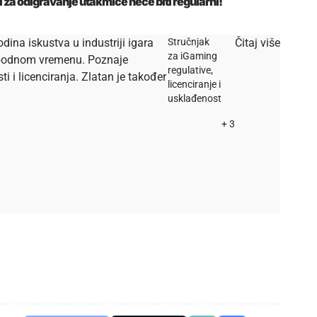
i za odigravanje utakmice neće biti regularni!
dina iskustva u industriji igara
Stručnjak
Čitaj više
za iGaming
lobodnom vremenu. Poznaje
regulative,
i licenciranja. Zlatan je također
licenciranje i
usklađenost
+ 3