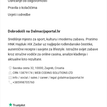
Odricanje od odgovornosti
Pravila o kolačićima
Uvjeti i odredbe
Dobrodošli na Dalmacijaportal.hr
Središnje mjesto za sport, kulturu i modernu zabavu. Pratimo
HNK Hajduk i KK Zadar uz najljepše rođendanske čestitke,
autentične recepte i savjete za lifestyle. Istražite svijet zabave
kroz stručne vodiče za online casina, analize klađenja i
aktualne loto rezultate.
Savska cesta 32, 10000, Zagreb, Croatia
CRN 13879174 | WEB CODING SOLUTIONS LTD
info / social / sales / career / legal @dalmacijaportal.hr
+385998705760