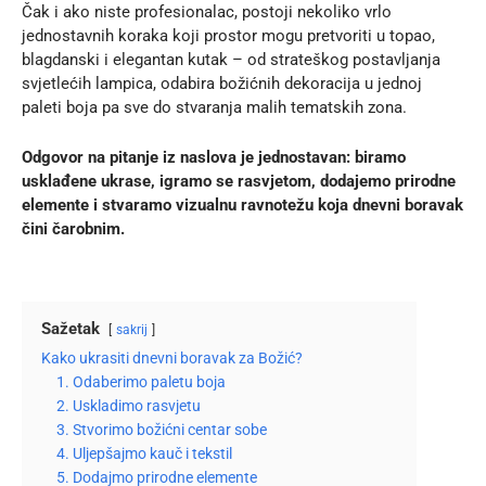
Čak i ako niste profesionalac, postoji nekoliko vrlo
jednostavnih koraka koji prostor mogu pretvoriti u topao,
blagdanski i elegantan kutak – od strateškog postavljanja
svjetlećih lampica,
odabira božićnih dekoracija
u jednoj
paleti boja pa sve do stvaranja malih tematskih zona.
Odgovor na pitanje iz naslova je jednostavan: biramo
usklađene ukrase, igramo se rasvjetom, dodajemo prirodne
elemente i stvaramo vizualnu ravnotežu koja dnevni boravak
čini čarobnim.
Sažetak
sakrij
Kako ukrasiti dnevni boravak za Božić?
1. Odaberimo paletu boja
2. Uskladimo rasvjetu
3. Stvorimo božićni centar sobe
4. Uljepšajmo kauč i tekstil
5. Dodajmo prirodne elemente