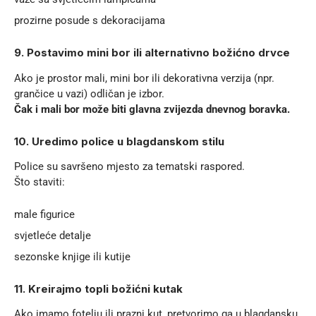
prozirne posude s dekoracijama
9. Postavimo mini bor ili alternativno božićno drvce
Ako je prostor mali, mini bor ili dekorativna verzija (npr.
grančice u vazi) odličan je izbor.
Čak i mali bor može biti glavna zvijezda dnevnog boravka.
10. Uredimo police u blagdanskom stilu
Police su savršeno mjesto za tematski raspored.
Što staviti:
male figurice
svjetleće detalje
sezonske knjige ili kutije
11. Kreirajmo topli božićni kutak
Ako imamo fotelju ili prazni kut, pretvorimo ga u blagdansku