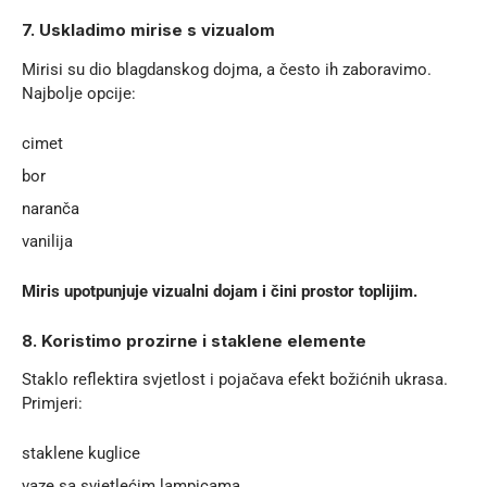
7. Uskladimo mirise s vizualom
Mirisi su dio blagdanskog dojma, a često ih zaboravimo.
Najbolje opcije:
cimet
bor
naranča
vanilija
Miris upotpunjuje vizualni dojam i čini prostor toplijim.
8. Koristimo prozirne i staklene elemente
Staklo reflektira svjetlost i pojačava efekt božićnih ukrasa.
Primjeri:
staklene kuglice
vaze sa svjetlećim lampicama