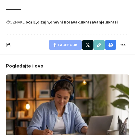
OZNAKE
božić
dizajn
dnevni boravak
ukrašavanje
ukrasi
FACEBOOK
Pogledajte i ovo