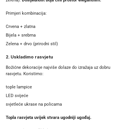
zelena).
Dosljednost boja čini prostor elegantnim.
Primjeri kombinacija:
Crvena + zlatna
Bijela + srebrna
Zelena + drvo (prirodni stil)
2. Uskladimo rasvjetu
Božićne dekoracije najviše dolaze do izražaja uz dobru
rasvjetu. Koristimo:
tople lampice
LED svijeće
svjetleće ukrase na policama
Topla rasvjeta uvijek stvara ugodniji ugođaj.