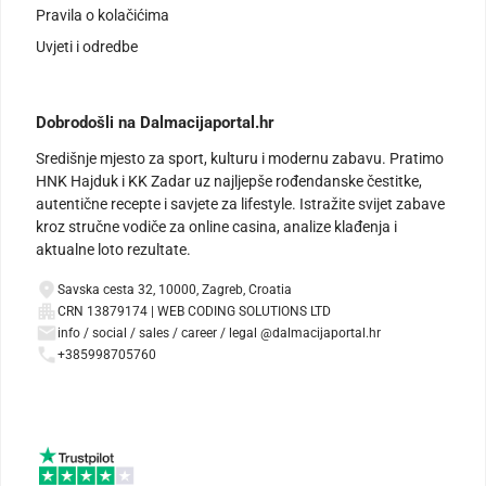
Pravila o kolačićima
Uvjeti i odredbe
Dobrodošli na Dalmacijaportal.hr
Središnje mjesto za sport, kulturu i modernu zabavu. Pratimo
HNK Hajduk i KK Zadar uz najljepše rođendanske čestitke,
autentične recepte i savjete za lifestyle. Istražite svijet zabave
kroz stručne vodiče za online casina, analize klađenja i
aktualne loto rezultate.
Savska cesta 32, 10000, Zagreb, Croatia
CRN 13879174 | WEB CODING SOLUTIONS LTD
info / social / sales / career / legal @dalmacijaportal.hr
+385998705760