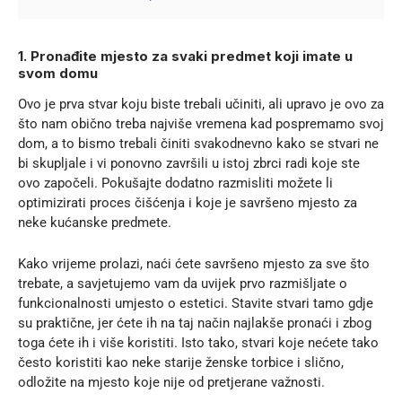
1. Pronađite mjesto za svaki predmet koji imate u
svom domu
Ovo je prva stvar koju biste trebali učiniti, ali upravo je ovo za
što nam obično treba najviše vremena kad pospremamo svoj
dom, a to bismo trebali činiti svakodnevno kako se stvari ne
bi skupljale i vi ponovno završili u istoj zbrci radi koje ste
ovo započeli. Pokušajte dodatno razmisliti možete li
optimizirati proces čišćenja i koje je savršeno mjesto za
neke kućanske predmete.
Kako vrijeme prolazi, naći ćete savršeno mjesto za sve što
trebate, a savjetujemo vam da uvijek prvo razmišljate o
funkcionalnosti umjesto o estetici. Stavite stvari tamo gdje
su praktične, jer ćete ih na taj način najlakše pronaći i zbog
toga ćete ih i više koristiti. Isto tako, stvari koje nećete tako
često koristiti kao neke starije
ženske torbice
i slično,
odložite na mjesto koje nije od pretjerane važnosti.