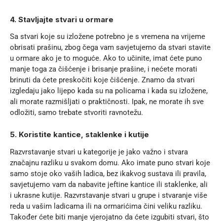
4.
Stavljajte stvari u ormare
Sa stvari koje su izložene potrebno je s vremena na vrijeme
obrisati prašinu, zbog čega vam savjetujemo da stvari stavite
u ormare ako je to moguće. Ako to učinite, imat ćete puno
manje toga za čišćenje i brisanje prašine, i nećete morati
brinuti da ćete preskočiti koje čišćenje. Znamo da stvari
izgledaju jako lijepo kada su na policama i kada su izložene,
ali morate razmišljati o praktičnosti. Ipak, ne morate ih sve
odložiti, samo trebate stvoriti ravnotežu.
5. Koristite kantice, staklenke i kutije
Razvrstavanje stvari u kategorije je jako važno i stvara
značajnu razliku u svakom domu. Ako imate puno stvari koje
samo stoje oko vaših ladica, bez ikakvog sustava ili pravila,
savjetujemo vam da nabavite jeftine kantice ili staklenke, ali
i ukrasne kutije. Razvrstavanje stvari u grupe i stvaranje više
reda u vašim ladicama ili na ormarićima čini veliku razliku.
Također ćete biti manje vjerojatno da ćete izgubiti stvari, što