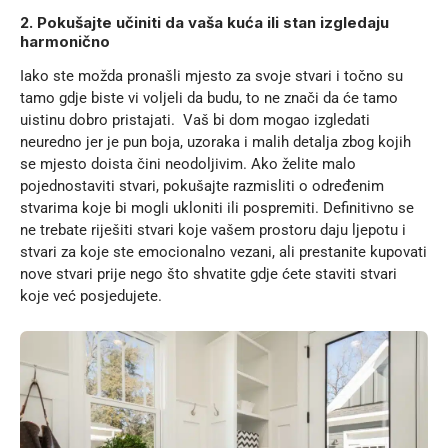
2. Pokušajte učiniti da vaša kuća ili stan izgledaju
harmonično
Iako ste možda pronašli mjesto za svoje stvari i točno su
tamo gdje biste vi voljeli da budu, to ne znači da će tamo
uistinu dobro pristajati. Vaš bi dom mogao izgledati
neuredno jer je pun boja, uzoraka i malih detalja zbog kojih
se mjesto doista čini neodoljivim. Ako želite malo
pojednostaviti stvari, pokušajte razmisliti o određenim
stvarima koje bi mogli ukloniti ili pospremiti. Definitivno se
ne trebate riješiti stvari koje vašem prostoru daju ljepotu i
stvari za koje ste emocionalno vezani, ali prestanite kupovati
nove stvari prije nego što shvatite gdje ćete staviti stvari
koje već posjedujete.