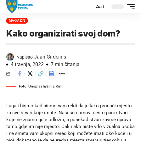
Aa
MAGAZIN
Kako organizirati svoj dom?
Jaan Girdeinis
Napisao
4 travnja, 2022
7 min čitanja
Foto: Unsplash/Siniz Kim
Lagali bismo kad bismo vam rekli da je lako pronaći mjesto
za sve stvari koje imate. Naši su domovi često puni stvari
koje ne znamo gdje odložiti, a ponekad stvari završe upravo
tamo gdje im nije mjesto. Čak i ako niste vrlo vizualna osoba
i ne smeta vam ukupni nered koji možete imati oko kuće i u
njoj, dokazano je da neuredna mjesta stvaraju tjeskobu, a