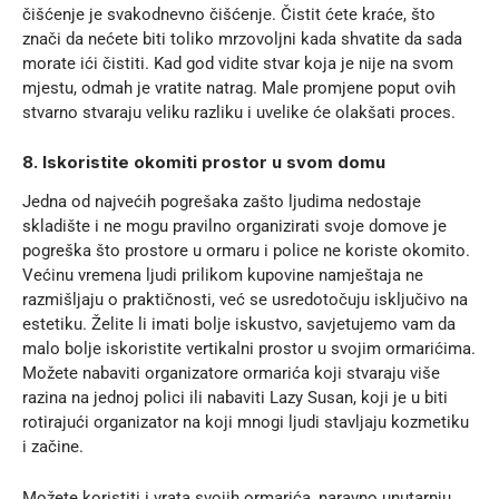
čišćenje je svakodnevno čišćenje. Čistit ćete kraće, što
znači da nećete biti toliko mrzovoljni kada shvatite da sada
morate ići čistiti. Kad god vidite stvar koja je nije na svom
mjestu, odmah je vratite natrag. Male promjene poput ovih
stvarno stvaraju veliku razliku i uvelike će olakšati proces.
8. Iskoristite okomiti prostor u svom domu
Jedna od najvećih pogrešaka zašto ljudima nedostaje
skladište i ne mogu pravilno organizirati svoje domove je
pogreška što prostore u ormaru i police ne koriste okomito.
Većinu vremena ljudi prilikom kupovine namještaja ne
razmišljaju o praktičnosti, već se usredotočuju isključivo na
estetiku. Želite li imati bolje iskustvo, savjetujemo vam da
malo bolje iskoristite vertikalni prostor u svojim ormarićima.
Možete nabaviti organizatore ormarića koji stvaraju više
razina na jednoj polici ili nabaviti Lazy Susan, koji je u biti
rotirajući organizator na koji mnogi ljudi stavljaju kozmetiku
i začine.
Možete koristiti i vrata svojih ormarića, naravno unutarnju