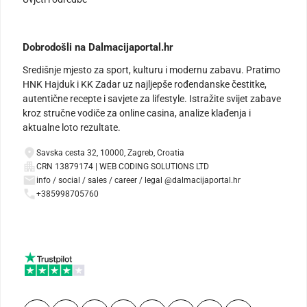
Dobrodošli na Dalmacijaportal.hr
Središnje mjesto za sport, kulturu i modernu zabavu. Pratimo
HNK Hajduk i KK Zadar uz najljepše rođendanske čestitke,
autentične recepte i savjete za lifestyle. Istražite svijet zabave
kroz stručne vodiče za online casina, analize klađenja i
aktualne loto rezultate.
Savska cesta 32, 10000, Zagreb, Croatia
CRN 13879174 | WEB CODING SOLUTIONS LTD
info / social / sales / career / legal @dalmacijaportal.hr
+385998705760