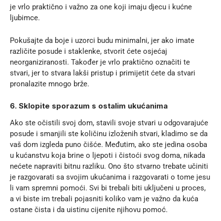
je vrlo praktično i važno za one koji imaju djecu i kućne
ljubimce.
Pokušajte da boje i uzorci budu minimalni, jer ako imate
različite posude i staklenke, stvorit ćete osjećaj
neorganiziranosti. Također je vrlo praktično označiti te
stvari, jer to stvara lakši pristup i primijetit ćete da stvari
pronalazite mnogo brže.
6. Sklopite sporazum s ostalim ukućanima
Ako ste očistili svoj dom, stavili svoje stvari u odgovarajuće
posude i smanjili ste količinu izloženih stvari, kladimo se da
vaš dom izgleda puno čišće. Međutim, ako ste jedina osoba
u kućanstvu koja brine o ljepoti i čistoći svog doma, nikada
nećete napraviti bitnu razliku. Ono što stvarno trebate učiniti
je razgovarati sa svojim ukućanima i razgovarati o tome jesu
li vam spremni pomoći. Svi bi trebali biti uključeni u proces,
a vi biste im trebali pojasniti koliko vam je važno da kuća
ostane čista i da uistinu cijenite njihovu pomoć.