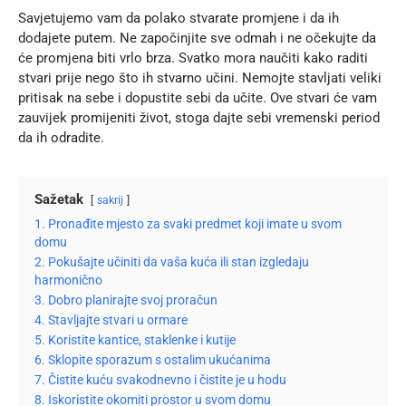
Savjetujemo vam da polako stvarate promjene i da ih
dodajete putem. Ne započinjite sve odmah i ne očekujte da
će promjena biti vrlo brza. Svatko mora naučiti kako raditi
stvari prije nego što ih stvarno učini. Nemojte stavljati veliki
pritisak na sebe i dopustite sebi da učite. Ove stvari će vam
zauvijek promijeniti život, stoga dajte sebi vremenski period
da ih odradite.
Sažetak
sakrij
1. Pronađite mjesto za svaki predmet koji imate u svom
domu
2. Pokušajte učiniti da vaša kuća ili stan izgledaju
harmonično
3. Dobro planirajte svoj proračun
4. Stavljajte stvari u ormare
5. Koristite kantice, staklenke i kutije
6. Sklopite sporazum s ostalim ukućanima
7. Čistite kuću svakodnevno i čistite je u hodu
8. Iskoristite okomiti prostor u svom domu