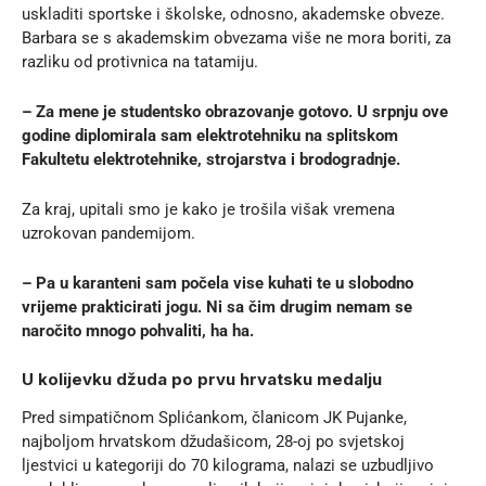
uskladiti sportske i školske, odnosno, akademske obveze.
Barbara se s akademskim obvezama više ne mora boriti, za
razliku od protivnica na tatamiju.
– Za mene je studentsko obrazovanje gotovo. U srpnju ove
godine diplomirala sam elektrotehniku na splitskom
Fakultetu elektrotehnike, strojarstva i brodogradnje.
Za kraj, upitali smo je kako je trošila višak vremena
uzrokovan pandemijom.
– Pa u karanteni sam počela vise kuhati te u slobodno
vrijeme prakticirati jogu. Ni sa čim drugim nemam se
naročito mnogo pohvaliti, ha ha.
U kolijevku džuda po prvu hrvatsku medalju
Pred simpatičnom Splićankom, članicom JK Pujanke,
najboljom hrvatskom džudašicom, 28-oj po svjetskoj
ljestvici u kategoriji do 70 kilograma, nalazi se uzbudljivo