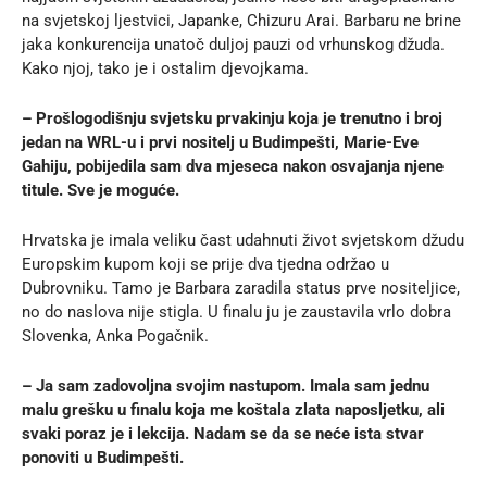
na svjetskoj ljestvici, Japanke, Chizuru Arai. Barbaru ne brine
jaka konkurencija unatoč duljoj pauzi od vrhunskog džuda.
Kako njoj, tako je i ostalim djevojkama.
–
Prošlogodišnju svjetsku prvakinju koja je trenutno i broj
jedan na WRL-u i prvi nositelj u Budimpešti, Marie-Eve
Gahiju, pobijedila sam dva mjeseca nakon osvajanja njene
titule. Sve je moguće.
Hrvatska je imala veliku čast udahnuti život svjetskom džudu
Europskim kupom koji se prije dva tjedna održao u
Dubrovniku. Tamo je Barbara zaradila status prve nositeljice,
no do naslova nije stigla. U finalu ju je zaustavila vrlo dobra
Slovenka, Anka Pogačnik.
– Ja sam zadovoljna svojim nastupom. Imala sam jednu
malu grešku u finalu koja me koštala zlata naposljetku, ali
svaki poraz je i lekcija. Nadam se da se neće ista stvar
ponoviti u Budimpešti.