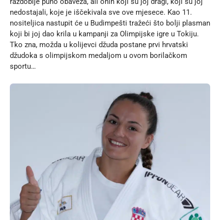
razdoblje puno obaveza, ali onih koji su joj dragi, koji su joj
nedostajali, koje je iščekivala sve ove mjesece. Kao 11.
nositeljica nastupit će u Budimpešti tražeći što bolji plasman
koji bi joj dao krila u kampanji za Olimpijske igre u Tokiju.
Tko zna, možda u kolijevci džuda postane prvi hrvatski
džudoka s olimpijskom medaljom u ovom borilačkom
sportu…