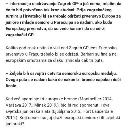
– Informacija o održavanju Zagreb GP-a još nema, mislim da
će to biti potvrđeno tek kroz studeni. Prije zagrebačkog
turnira u Hrvatskoj bi se trebalo održati prvenstvo Europe za
juniore i mlađe seniore u Poreču pa se nadam, ako bude
Europskog prvenstva, da su veće šanse i da se održi
zagrebački GP.
Koliko god znak upitnika visi nad Zagreb GP-jem, Europsko
prvenstvo u Pragu trebalo bi se održati. Barbari su finala na
europskim smotrama za dlaku izmicala čak tri puta.
– Željela bih osvojiti i četvrtu seniorsku europsku medalju.
Ovoga puta se nadam kako će nakon tri bronce napokon doći
finale.
Kad već spominje tri europske bronce (Montpellier 2014.,
Varšava 2017., Minsk 2019.), bio bi red spomenuti i dva
svjetska juniorska zlata (Ljubljana 2013., Fort Lauderdale
2014.). Koji dosezi su joj draži: europski seniorski ili svjetski
juniorski?