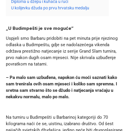
Diploma u džepu i kuhača u ruci
U kolijevku džuda po prvu hrvatsku medalju
„U Budimpešti je sve moguće“
Uspjeli smo Barbaru pridobiti na pet minuta prije njezinog
odlaska u Budimpeštu, gdje se nadolazećega vikenda
održava prestižno natjecanje iz serije Grand Slam turnira,
prvo nakon dugih osam mjeseci. Nije skrivala uzbuđenje
povratkom na tatami.
– Pa malo sam uzbuđena, napokon ću moći saznati kako
sam trenirala ovih osam mjeseci i koliko sam spremna. I
sretna sam stvarno što se džudo i natjecanja vraćaju u
nekakvu normalu, malo po malo.
Na turniru u Budimpešti u Barbarinoj kategoriji do 70
kilograma naći će se, uistinu, izabrano društvo. Od šest
najjačih svjetskih džudašica, jedino neće biti drugoplasirane