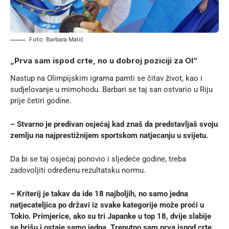
Foto: Barbara Matić
„Prva sam ispod crte, no u dobroj poziciji za OI“
Nastup na Olimpijskim igrama pamti se čitav život, kao i
sudjelovanje u mimohodu. Barbari se taj san ostvario u Riju
prije četiri godine.
– Stvarno je predivan osjećaj kad znaš da predstavljaš svoju
zemlju na najprestižnijem sportskom natjecanju u svijetu.
Da bi se taj osjećaj ponovio i sljedeće godine, treba
zadovoljiti određenu rezultatsku normu.
– Kriterij je takav da ide 18 najboljih, no samo jedna
natjecateljica po državi iz svake kategorije može proći u
Tokio. Primjerice, ako su tri Japanke u top 18, dvije slabije
se brišu i ostaje samo jedna. Trenutno sam prva ispod crte