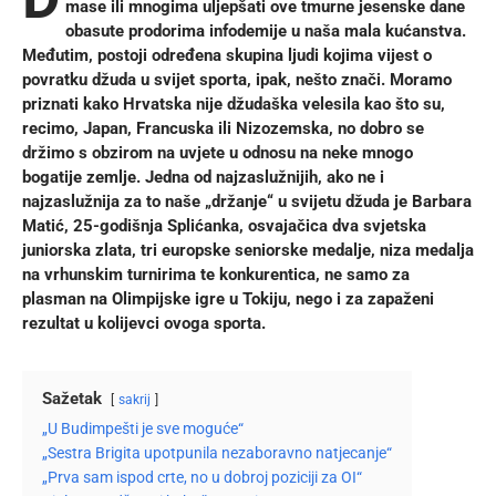
mase ili mnogima uljepšati ove tmurne jesenske dane
obasute prodorima infodemije u naša mala kućanstva.
Međutim, postoji određena skupina ljudi kojima vijest o
povratku džuda u svijet sporta, ipak, nešto znači. Moramo
priznati kako Hrvatska nije džudaška velesila kao što su,
recimo, Japan, Francuska ili Nizozemska, no dobro se
držimo s obzirom na uvjete u odnosu na neke mnogo
bogatije zemlje. Jedna od najzaslužnijih, ako ne i
najzaslužnija za to naše „držanje“ u svijetu džuda je Barbara
Matić, 25-godišnja Splićanka, osvajačica dva svjetska
juniorska zlata, tri europske seniorske medalje, niza medalja
na vrhunskim turnirima te konkurentica, ne samo za
plasman na
Olimpijske igre
u Tokiju, nego i za zapaženi
rezultat u kolijevci ovoga sporta.
Sažetak
sakrij
„U Budimpešti je sve moguće“
„Sestra Brigita upotpunila nezaboravno natjecanje“
„Prva sam ispod crte, no u dobroj poziciji za OI“