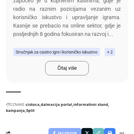
započeo je u kopnenim kasinima, gdje je
radio na raznim pozicijama vezanim uz
korisničko iskustvo i upravljanje igrama.
Kasnije se prebacio na online sektor, gdje je
posljednjih 8 godina fokusiran na razvoj i...
Stručnjak za casino igre i korisničko iskustvo
+ 2
Čitaj više
OZNAKE
cistoca
dalmacija portal
informativni stand
kampanja
Split
FACEBOOK