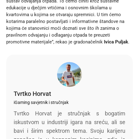
sustav odvajanja otpada. To ćemo činiti kroz sustavne
edukacije u dječjim vrtićima i osnovnim školama u
kvartovima u kojima se otvaraju spremnici. U tim ćemo
kotarima paralelno postavljati i informativne štandove na
kojima će stanovnici moći doznati sve što ih zanima o
pravilnom odvajanju i odlaganju otpada te preuzeti
promotivne materijale”, rekao je gradonačelnik
Ivica Puljak
.
Tvrtko Horvat
iGaming savjetnik i stručnjak
Tvrtko Horvat je stručnjak s bogatim
iskustvom u industriji igara na sreću, ali se
bavi i širim spektrom tema. Svoju karijeru