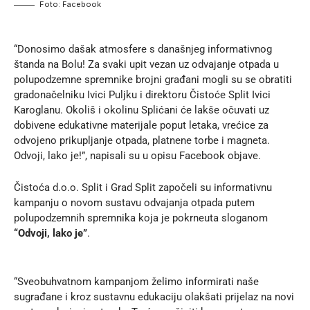
Foto: Facebook
“Donosimo dašak atmosfere s današnjeg informativnog
štanda na Bolu! Za svaki upit vezan uz odvajanje otpada u
polupodzemne spremnike brojni građani mogli su se obratiti
gradonačelniku Ivici Puljku i direktoru Čistoće Split Ivici
Karoglanu. Okoliš i okolinu Splićani će lakše očuvati uz
dobivene edukativne materijale poput letaka, vrećice za
odvojeno prikupljanje otpada, platnene torbe i magneta.
Odvoji, lako je!”, napisali su u opisu Facebook objave.
Čistoća d.o.o. Split i Grad Split započeli su informativnu
kampanju o novom sustavu odvajanja otpada putem
polupodzemnih spremnika koja je pokrneuta sloganom
“Odvoji, lako je”
.
“Sveobuhvatnom kampanjom želimo informirati naše
sugrađane i kroz sustavnu edukaciju olakšati prijelaz na novi