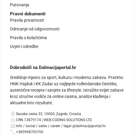
Putovanja
Pravni dokumenti
Pravila privatnosti
Odricanje od odgovornosti
Pravila o kolačićima
Uvjeti i odredbe
Dobrodošli na Dalmacijaportal.hr
Središnje mjesto za sport, kulturu i modernu zabavu. Pratimo
HNK Hajduk i KK Zadar uz najljepše rođendanske čestitke,
autentične recepte i savjete za lifestyle. Istražite svijet zabave
kroz stručne vodiče za online casina, analize klađenja i
aktualne loto rezultate.
Savska cesta 32, 10000, Zagreb, Croatia
CRN 13879174 | WEB CODING SOLUTIONS LTD
info / social / sales / career / legal @dalmacijaportal.hr
+385998705760