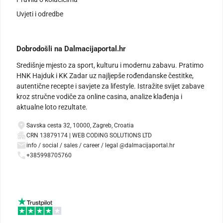
Uvjeti i odredbe
Dobrodošli na Dalmacijaportal.hr
Središnje mjesto za sport, kulturu i modernu zabavu. Pratimo
HNK Hajduk i KK Zadar uz najljepše rođendanske čestitke,
autentične recepte i savjete za lifestyle. Istražite svijet zabave
kroz stručne vodiče za online casina, analize klađenja i
aktualne loto rezultate.
Savska cesta 32, 10000, Zagreb, Croatia
CRN 13879174 | WEB CODING SOLUTIONS LTD
info / social / sales / career / legal @dalmacijaportal.hr
+385998705760