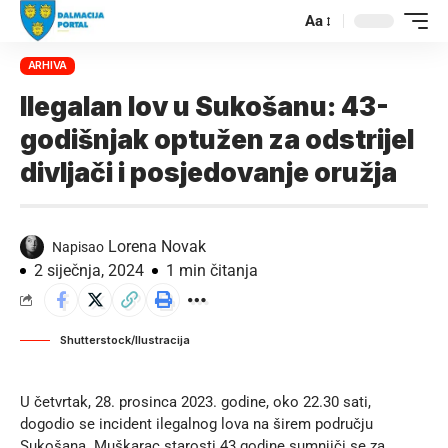
Aa
ARHIVA
Ilegalan lov u Sukošanu: 43-
godišnjak optužen za odstrijel
divljači i posjedovanje oružja
Lorena Novak
Napisao
2 siječnja, 2024
1 min čitanja
Shutterstock/Ilustracija
U četvrtak, 28. prosinca 2023. godine, oko 22.30 sati,
dogodio se incident ilegalnog lova na širem području
Sukošana. Muškarac starosti 43 godine sumnjiči se za