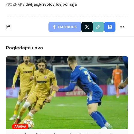
OZNAKE
divljač
krivolov
lov
policija
FACEBOOK
Pogledajte i ovo
ARHIVA