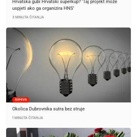
Hrvatska gubi Hrvatski superkup? ‘Taj projekt može
uspjeti ako ga organizira HNS’
3 MINUTA ČITANJA
ARHIVA
Okolica Dubrovnika sutra bez struje
1 MINUTA ČITANJA