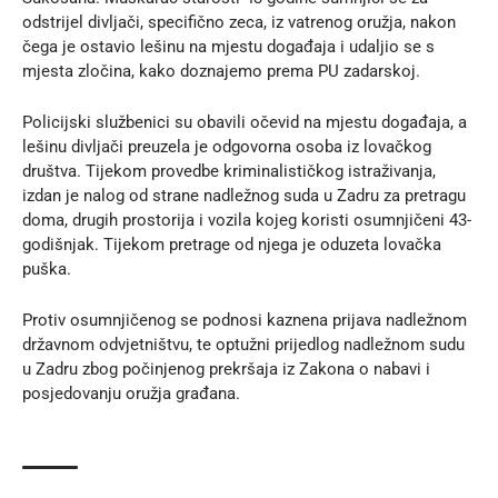
odstrijel divljači, specifično zeca, iz vatrenog oružja, nakon
čega je ostavio lešinu na mjestu događaja i udaljio se s
mjesta zločina, kako doznajemo prema
PU zadarskoj
.
Policijski službenici su obavili očevid na mjestu događaja, a
lešinu divljači preuzela je odgovorna osoba iz lovačkog
društva. Tijekom provedbe kriminalističkog istraživanja,
izdan je nalog od strane nadležnog suda u Zadru za pretragu
doma, drugih prostorija i vozila kojeg koristi osumnjičeni 43-
godišnjak. Tijekom pretrage od njega je oduzeta lovačka
puška.
Protiv osumnjičenog se podnosi kaznena prijava nadležnom
državnom odvjetništvu, te optužni prijedlog nadležnom sudu
u Zadru zbog počinjenog prekršaja iz Zakona o nabavi i
posjedovanju oružja građana.