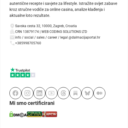
autentične recepte i savjete za lifestyle. Istražite svijet zabave
kroz stručne vodiče za online casina, analize klađenja i
aktualne loto rezultate.
Savska cesta 32, 10000, Zagreb, Croatia
CRN 13879174 | WEB CODING SOLUTIONS LTD
info / social / sales / career / legal @dalmacijaportal.hr
+385998705760
Mi smo certificirani