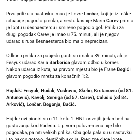
Prvu priliku u nastavku imao je Lovre
Lončar
, koji je iz teške
situacije pogodio prečku, a nešto kasnije Marin
Carev
primio
je loptu u šesnaestercu i smireno pogodio gol. Priliku za
drugi pogodak Carev je imao u 75. minuti, ali je njegov
udarac s ruba šesnaesterca bio malo neprecizan.
Odličnu priliku za pobjedu gosti su imali u 89. minuti, ali je
Fesyuk udarac Karla
Barberića
glavom odbio u korner.
Nakon udarca iz kuta, na pravom mjestu bio je Frane
Begić
i
glavom pogodio mrežu za konačnih 1:2.
Hajduk: Fesyuk, Hodak, Vušković, Skelin, Krstanović (od 81.
Antunović), Kavelj, Šemiga (od 57. Carev), Ćalušić (od 84.
Arković), Lončar, Begonja, Bačić.
Hajdukovi pioniri su u 11. kolu 1. HNL osvojili jedan bod na
gostovanju kod Rudeša. U prvom poluvremenu nije bilo
pogodaka, pa niti velikih prilika. Oba gola pala su u nastavku
i to nakon gotovo identičnih akcija. Precizne duge lopte