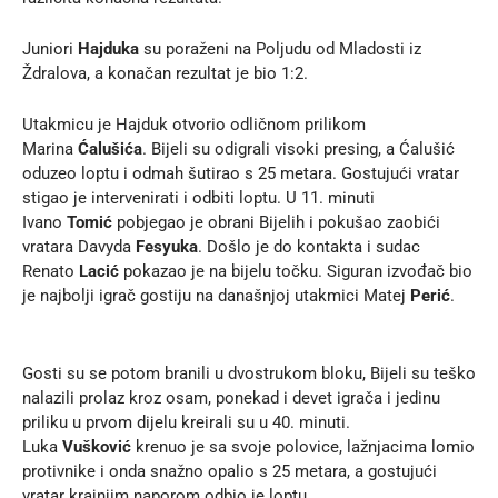
Juniori
Hajduka
su poraženi na Poljudu od Mladosti iz
Ždralova, a konačan rezultat je bio 1:2.
Utakmicu je Hajduk otvorio odličnom prilikom
Marina
Ćalušića
. Bijeli su odigrali visoki presing, a Ćalušić
oduzeo loptu i odmah šutirao s 25 metara. Gostujući vratar
stigao je intervenirati i odbiti loptu. U 11. minuti
Ivano
Tomić
pobjegao je obrani Bijelih i pokušao zaobići
vratara Davyda
Fesyuka
. Došlo je do kontakta i sudac
Renato
Lacić
pokazao je na bijelu točku. Siguran izvođač bio
je najbolji igrač gostiju na današnjoj utakmici Matej
Perić
.
Gosti su se potom branili u dvostrukom bloku, Bijeli su teško
nalazili prolaz kroz osam, ponekad i devet igrača i jedinu
priliku u prvom dijelu kreirali su u 40. minuti.
Luka
Vušković
krenuo je sa svoje polovice, lažnjacima lomio
protivnike i onda snažno opalio s 25 metara, a gostujući
vratar krajnjim naporom odbio je loptu.