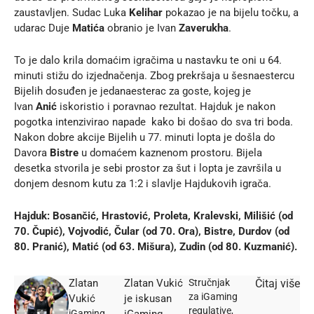
zaustavljen. Sudac Luka
Kelihar
pokazao je na bijelu točku, a
udarac Duje
Matića
obranio je Ivan
Zaverukha
.
To je dalo krila domaćim igračima u nastavku te oni u 64.
minuti stižu do izjednačenja. Zbog prekršaja u šesnaestercu
Bijelih dosuđen je jedanaesterac za goste, kojeg je
Ivan
Anić
iskoristio i poravnao rezultat. Hajduk je nakon
pogotka intenzivirao napade kako bi došao do sva tri boda.
Nakon dobre akcije Bijelih u 77. minuti lopta je došla do
Davora
Bistre
u domaćem kaznenom prostoru. Bijela
desetka stvorila je sebi prostor za šut i lopta je završila u
donjem desnom kutu za 1:2 i slavlje Hajdukovih igrača.
Hajduk: Bosančić, Hrastović, Proleta, Kralevski, Milišić (od
70. Čupić), Vojvodić, Čular (od 70. Ora), Bistre, Durdov (od
80. Pranić), Matić (od 63. Mišura), Zudin (od 80. Kuzmanić).
Zlatan
Zlatan Vukić
Stručnjak
Čitaj više
za iGaming
Vukić
je iskusan
regulative,
iGaming
iGaming