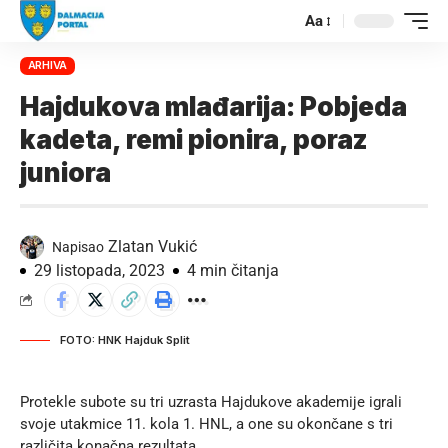
Aa
ARHIVA
Hajdukova mlađarija: Pobjeda
kadeta, remi pionira, poraz
juniora
Zlatan Vukić
Napisao
29 listopada, 2023
4 min čitanja
FOTO: HNK Hajduk Split
Protekle subote su tri uzrasta Hajdukove akademije igrali
svoje utakmice 11. kola 1. HNL, a one su okončane s tri
različita konačna rezultata.