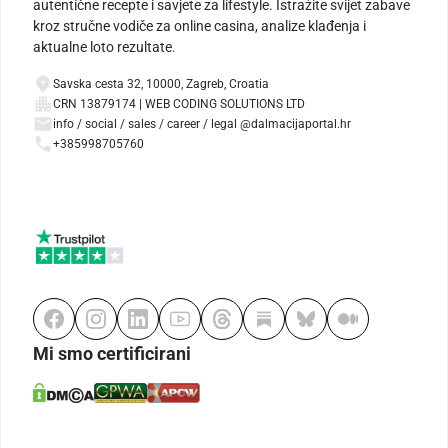
autentične recepte i savjete za lifestyle. Istražite svijet zabave
kroz stručne vodiče za online casina, analize klađenja i
aktualne loto rezultate.
Savska cesta 32, 10000, Zagreb, Croatia
CRN 13879174 | WEB CODING SOLUTIONS LTD
info / social / sales / career / legal @dalmacijaportal.hr
+385998705760
Mi smo certificirani