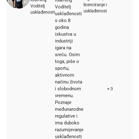
licenciranje i
Voditelj
Voditelj
usklađenost
usklađenosti
usklađenosti
s oko 8
godina
iskustva u
industriji
igara na
sreću. Osim
toga, piše o
sportu,
aktivnom
načinu života
i slobodnom
+ 3
vremenu.
Poznaje
međunarodne
regulative i
ima duboko
razumijevanje
usklađenosti