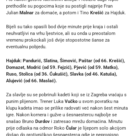
prethodile su pogocima koje su postigli najprije Fran
Julian
Malnar
za domaće, a potom i Tino
Krešić
za Hajduk.
Bijeli su tako spasili bod dvije minute prije kraja i ostali
neuhvatljivi na vrhu ljestvice, ali su onda u preostalom
vremenu prokockali još dvije stopostotne šanse za
eventualnu pobjedu.
Hajduk: Pandurić, Slatina, Šimović, Paštar (od 66. Krešić),
Domazet, Modrić (od 59. Fejzić), Pjević (od 59. Matko),
Ruso, Stolica (od 36. Ćukušić), Slavka (od 46. Katuša),
Alujević (od 66. Maslać).
Za slavlje su se pobrinuli kadeti koji se iz Zagreba vraćaju s
punim plijenom. Trener Luka
Vučko
u svom povratku na
klupu kadeta imao se prilike radovati već nakon šest minuta
igre. Nakon kornera i gužve u šesnaestercu najbolje se
snašao Bruno
Durdov
i zatresao mrežu domaćina. Minutu
prije odlaska na odmor Roko
Čular
je lijepom solo akcijom
došao do protivničkog šesnaesterca gdje je nepropisno