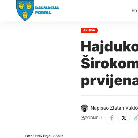
Po
ARHIVA
Hajduko
Širokom
prvijen
Napisao
Zlatan Vukić
PODIJELI
Foto: HNK Hajduk Split