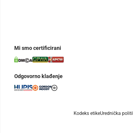
Mi smo certificirani
Odgovorno klađenje
Kodeks etike
Urednička polit