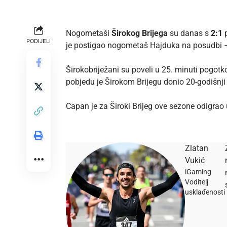
Nogometaši
Širokog Brijega
su danas s
2:1
p
PODIJELI
je postigao nogometaš Hajduka na posudbi
Širokobriježani su poveli u 25. minuti pogotk
pobjedu je Širokom Brijegu donio 20-godišnji
Capan je za Široki Brijeg ove sezone odigrao 
Zlatan
Vukić
iGaming
Voditelj
usklađenosti