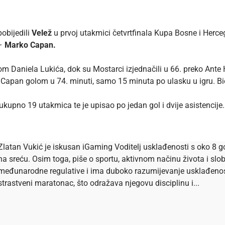
obijedili
Velež
u prvoj utakmici četvrtfinala Kupa Bosne i Herce
 –
Marko Capan.
om Daniela Lukića, dok su Mostarci izjednačili u 66. preko Ante H
 Capan golom u 74. minuti, samo 15 minuta po ulasku u igru. Bi
ukupno 19 utakmica te je upisao po jedan gol i dvije asistencije.
Zlatan Vukić je iskusan iGaming Voditelj usklađenosti s oko 8 go
na sreću. Osim toga, piše o sportu, aktivnom načinu života i s
međunarodne regulative i ima duboko razumijevanje usklađenosti 
strastveni maratonac, što odražava njegovu disciplinu i...