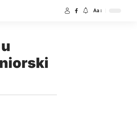
Aa
 u
niorski