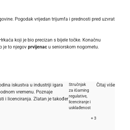
govine. Pogodak vrijedan trijumfa i prednosti pred uzvrat
rkaća koji je bio precizan s bijele točke. Konačnu
o je to njegov
prvijenac
u seniorskom nogometu.
dina iskustva u industriji igara
Stručnjak
Čitaj više
za iGaming
lobodnom vremenu. Poznaje
regulative,
i licenciranja. Zlatan je također
licenciranje i
usklađenost
+ 3