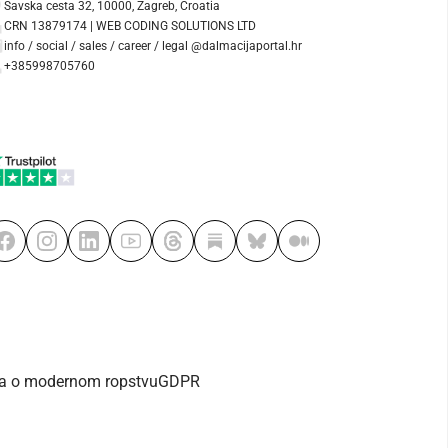
Savska cesta 32, 10000, Zagreb, Croatia
CRN 13879174 | WEB CODING SOLUTIONS LTD
info / social / sales / career / legal @dalmacijaportal.hr
+385998705760
va o modernom ropstvu
GDPR