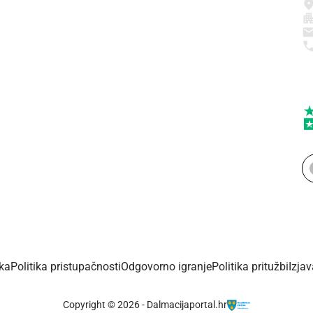
ika
Politika pristupačnosti
Odgovorno igranje
Politika pritužbi
Izja
Copyright © 2026 - Dalmacijaportal.hr