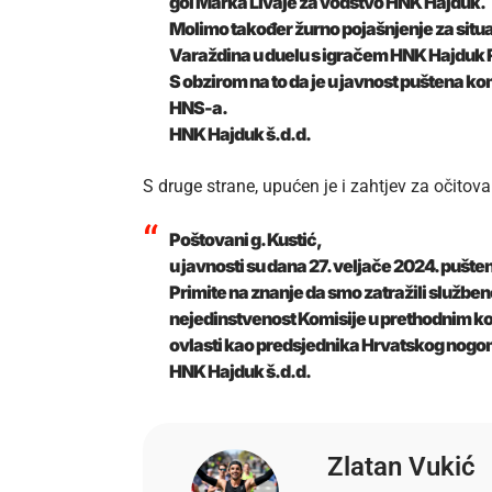
gol Marka Livaje za vodstvo HNK Hajduk.
Molimo također žurno pojašnjenje za situaci
Varaždina u duelu s igračem HNK Hajduk
S obzirom na to da je u javnost puštena k
HNS-a.
HNK Hajduk š.d.d.
S druge strane, upućen je i zahtjev za očitov
Poštovani g. Kustić,
u javnosti su dana 27. veljače 2024. puš
Primite na znanje da smo zatražili služb
nejedinstvenost Komisije u prethodnim kol
ovlasti kao predsjednika Hrvatskog nog
HNK Hajduk š.d.d.
Zlatan Vukić