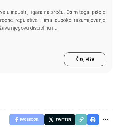
a u industriji igara na sreću. Osim toga, piše o
odne regulative i ima duboko razumijevanje
ava njegovu disciplinu i...
Čitaj više
FACEBOOK
TWITTER