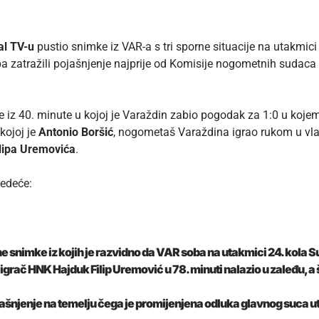
al TV-u
pustio snimke iz VAR-a s tri sporne situacije na utakmici
 zatražili pojašnjenje najprije od Komisije nogometnih suda
 iz 40. minute u kojoj je Varaždin zabio
pogodak za 1:0
u kojem
 kojoj je
Antonio Boršić
, nogometaš Varaždina igrao rukom u vlas
lipa Uremovića
.
jedeće:
ne snimke iz kojih je razvidno da VAR soba na utakmici 24. kola 
e igrač HNK Hajduk Filip Uremović u 78. minuti nalazio u zaleđu, a
šnjenje na temelju čega je promijenjena odluka glavnog suca ut