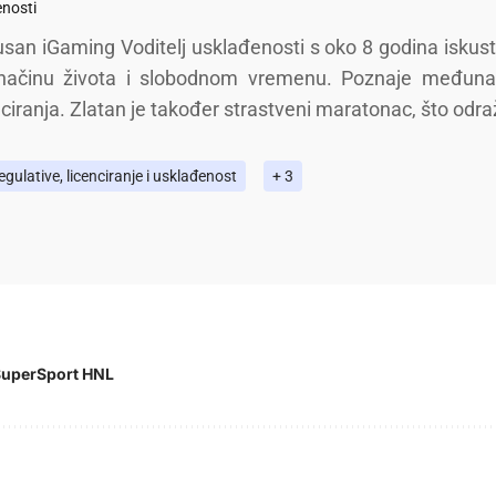
enosti
usan iGaming Voditelj usklađenosti s oko 8 godina iskustv
 načinu života i slobodnom vremenu. Poznaje međunar
nciranja. Zlatan je također strastveni maratonac, što odraž
gulative, licenciranje i usklađenost
+ 3
uperSport HNL