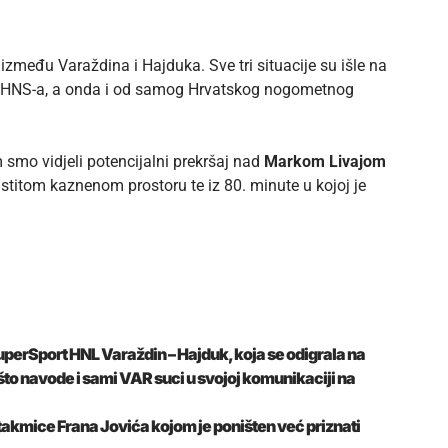
 između Varaždina i Hajduka. Sve tri situacije su išle na
ca HNS-a, a onda i od samog Hrvatskog nogometnog
 smo vidjeli potencijalni prekršaj nad
Markom Livajom
titom kaznenom prostoru te iz 80. minute u kojoj je
SuperSport HNL Varaždin – Hajduk, koja se odigrala na
 što navode i sami VAR suci u svojoj komunikaciji na
akmice Frana Jovića kojom je poništen već priznati