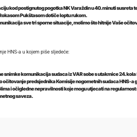
ju kod postignutog pogotka NK Varaždin u 40. minuti susreta te sit
 Rokasom Pukštasom dotiče loptu rukom.
omunikacija sve tri sporne situacije, molimo što hitnije Vaše oč
anje HNS-a u kojem piše sljedeće:
tene snimke komunikacija sudaca iz VAR sobe s utakmice 24. kol
eno očitovanje predsjednika Komisije nogometnih sudaca HNS-a g
ima i očigledne nepravilnosti koje mogu utjecati na regularnost
ometnog saveza.