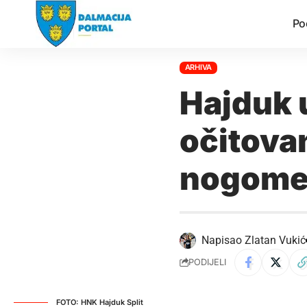
Po
ARHIVA
Hajduk 
očitovan
nogome
Napisao
Zlatan Vukić
PODIJELI
FOTO: HNK Hajduk Split