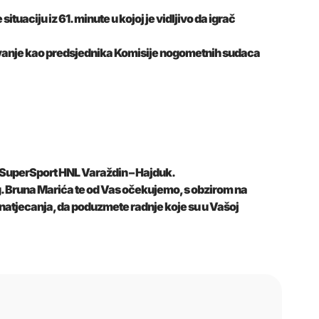
uaciju iz 61. minute u kojoj je vidljivo da igrač
itovanje kao predsjednika Komisije nogometnih sudaca
a SuperSport HNL Varaždin – Hajduk.
. Bruna Marića te od Vas očekujemo, s obzirom na
 natjecanja, da poduzmete radnje koje su u Vašoj