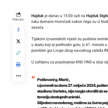
Hajduk
je danas u 15:00 sati na
Hajduk Digit
PODIJELI
ruku domaće momčadi nakon čega su iz kluba
saveza.
Tijekom izvanrednih vijesti su puštene snimke
u duelu koji je prethodio golu, iz 61. minute u
poništen gol Livaje
zbog navodnog zaleđa
Fi
U zahtjevu za pojašnjenje KNS HNS-a stoji sl
Poštovani g. Marić,
u javnosti su dana 27. veljače 2024. pušte
stadionu Varteks, nije mogla utvrditi da s
temelju dostupnih snimki.
Slijedom navedenog, molimo za žurno poja