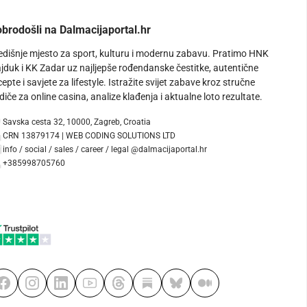
brodošli na Dalmacijaportal.hr
edišnje mjesto za sport, kulturu i modernu zabavu. Pratimo HNK
jduk i KK Zadar uz najljepše rođendanske čestitke, autentične
cepte i savjete za lifestyle. Istražite svijet zabave kroz stručne
diče za online casina, analize klađenja i aktualne loto rezultate.
Savska cesta 32, 10000, Zagreb, Croatia
CRN 13879174 | WEB CODING SOLUTIONS LTD
info / social / sales / career / legal @dalmacijaportal.hr
+385998705760