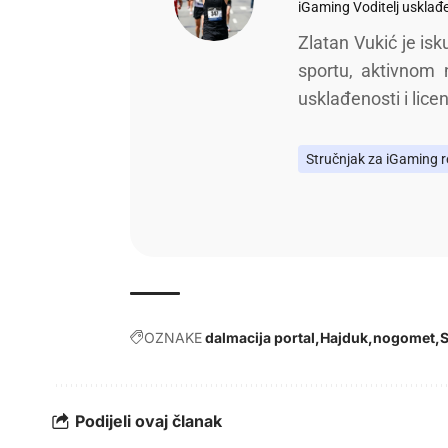
iGaming Voditelj usklađ
Zlatan Vukić je isk
sportu, aktivnom
usklađenosti i lice
Stručnjak za iGaming re
OZNAKE
dalmacija portal
Hajduk
nogomet
S
Podijeli ovaj članak