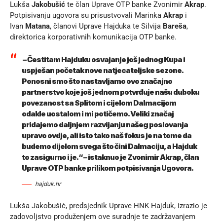
Lukša
Jakobušić
te član Uprave OTP banke Zvonimir
Akrap
.
Potpisivanju ugovora su prisustvovali Marinka
Akrap
i
Ivan
Matana
, članovi Uprave Hajduka te Silvija
Bareša
,
direktorica korporativnih komunikacija OTP banke.
– Čestitam Hajduku osvajanje još jednog Kupa i
uspješan početak nove natjecateljske sezone.
Ponosni smo što nastavljamo ovo značajno
partnerstvo koje još jednom potvrđuje našu duboku
povezanost sa Splitom i cijelom Dalmacijom
odakle uostalom i mi potičemo. Veliki značaj
pridajemo daljnjem razvijanju našeg poslovanja
upravo ovdje, ali isto tako naš fokus je na tome da
budemo dijelom svega što čini Dalmaciju, a Hajduk
to zasigurno i je.“ – istaknuo je Zvonimir Akrap, član
Uprave OTP banke prilikom potpisivanja Ugovora.
hajduk.hr
Lukša Jakobušić, predsjednik Uprave HNK Hajduk, izrazio je
zadovoljstvo produženjem ove suradnje te zadržavanjem