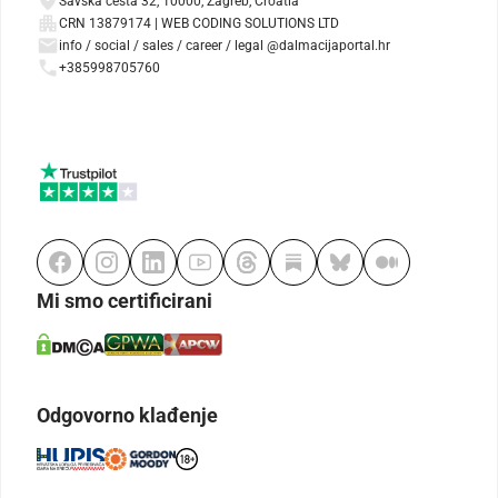
Savska cesta 32, 10000, Zagreb, Croatia
CRN 13879174 | WEB CODING SOLUTIONS LTD
info / social / sales / career / legal @dalmacijaportal.hr
+385998705760
Mi smo certificirani
Odgovorno klađenje