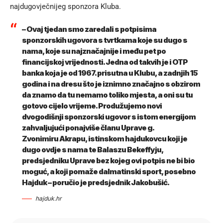
najdugovječnijeg sponzora Kluba.
– Ovaj tjedan smo zaredali s potpisima
sponzorskih ugovora s tvrtkama koje su dugo s
nama, koje su najznačajnije i među pet po
financijskoj vrijednosti. Jedna od takvih je i OTP
banka koja je od 1967. prisutna u Klubu, a zadnjih 15
godina i na dresu što je iznimno značajno s obzirom
da znamo da tu nemamo toliko mjesta, a oni su tu
gotovo cijelo vrijeme. Produžujemo novi
dvogodišnji sponzorski ugovor s istom energijom
zahvaljujući ponajviše članu Uprave g.
Zvonimiru
Akrapu
, istinskom hajdukovcu koji je
dugo ovdje s nama te Balaszu
Bekeffyju
,
predsjedniku Uprave bez kojeg ovi potpis ne bi bio
moguć, a koji pomaže dalmatinski sport, posebno
Hajduk – poručio je predsjednik Jakobušić.
hajduk.hr