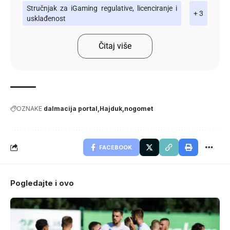
Stručnjak za iGaming regulative, licenciranje i
+ 3
usklađenost
Čitaj više
OZNAKE
dalmacija portal
Hajduk
nogomet
FACEBOOK
Pogledajte i ovo