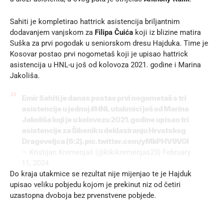
Sahiti je kompletirao hattrick asistencija briljantnim
dodavanjem vanjskom za
Filipa Čuića
koji iz blizine matira
Suška za prvi pogodak u seniorskom dresu Hajduka. Time je
Kosovar postao prvi nogometaš koji je upisao hattrick
asistencija u HNL-u još od kolovoza 2021. godine i Marina
Jakoliša.
Emir Sahiti je danas postao prvi nogometaš s tri
asistencije u jednoj
#HNL
utakmici još od Marina
Jakoliša koji je u kolovozu 2021. godine upisao tri
asistencije za Šibenik u deklasiranju Hrvatskog
Dragovoljca (6:2).
pic.twitter.com/yMkPHV9VGl
— Kristijan Kremenjaš (@kikikremenjas23)
February
11, 2024
Do kraja utakmice se rezultat nije mijenjao te je Hajduk
upisao veliku pobjedu kojom je prekinut niz od četiri
uzastopna dvoboja bez prvenstvene pobjede.