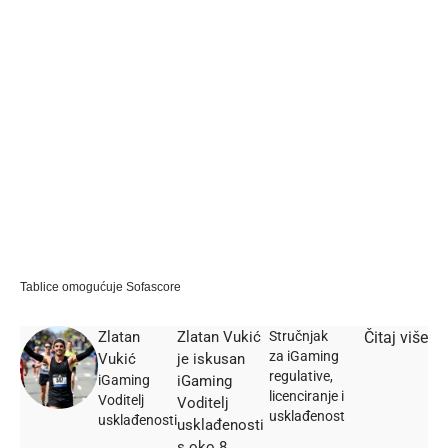
Tablice omogućuje
Sofascore
Zlatan
Zlatan Vukić
Stručnjak
Čitaj više
za iGaming
Vukić
je iskusan
regulative,
iGaming
iGaming
licenciranje i
Voditelj
Voditelj
usklađenost
usklađenosti
usklađenosti
s oko 8