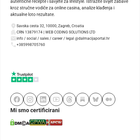
autentične recepte i savjete za lifestyle. Istražite svijet zabave
kroz stručne vodiče za online casina, analize klađenja i
aktualne loto rezultate.
Savska cesta 32, 10000, Zagreb, Croatia
CRN 13879174 | WEB CODING SOLUTIONS LTD
info / social / sales / career / legal @dalmacijaportal.hr
+385998705760
Mi smo certificirani