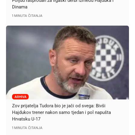
Poljud rasprodan za ligaški derbi između Hajduka i
Dinama
1 MINUTA ČITANJA
ARHIVA
Zov prijatelja Tudora bio je jači od svega: Bivši
Hajdukov trener nakon samo tjedan i pol napušta
Hrvatsku U-17
1 MINUTA ČITANJA