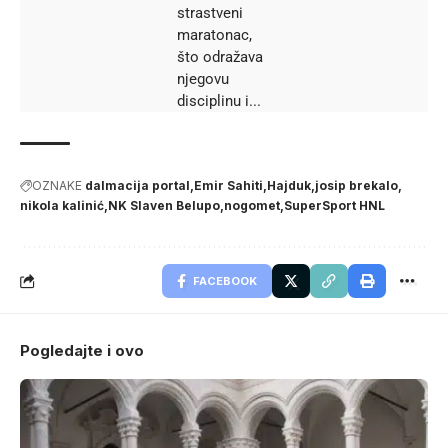
strastveni
maratonac,
što odražava
njegovu
disciplinu i...
OZNAKE
dalmacija portal
Emir Sahiti
Hajduk
josip brekalo
nikola kalinić
NK Slaven Belupo
nogomet
SuperSport HNL
FACEBOOK
Pogledajte i ovo