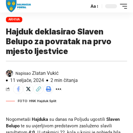
Aa
ARHIVA
Hajduk deklasirao Slaven
Belupo za povratak na prvo
mjesto ljestvice
Zlatan Vukić
Napisao
11 veljače, 2024
2 min čitanja
FOTO: HNK Hajduk Split
Nogometaši
Hajduka
su danas na Poljudu ugostili
Slaven
Belupo
te su uvjerljivom predstavom zasluženo slavili
rezultatom
4:0
. U utakmici 22. kola u kojoj je pobjeda bila