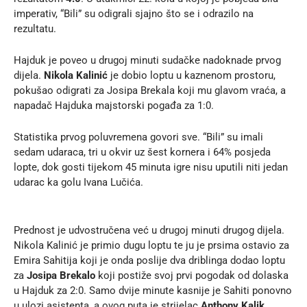
imperativ, “Bili” su odigrali sjajno što se i odrazilo na
rezultatu.
Hajduk je poveo u drugoj minuti sudačke nadoknade prvog
dijela.
Nikola Kalinić
je dobio loptu u kaznenom prostoru,
pokušao odigrati za Josipa Brekala koji mu glavom vraća, a
napadač Hajduka majstorski pogađa za 1:0.
Statistika prvog poluvremena govori sve. “Bili” su imali
sedam udaraca, tri u okvir uz šest kornera i 64% posjeda
lopte, dok gosti tijekom 45 minuta igre nisu uputili niti jedan
udarac ka golu Ivana Lučića.
Prednost je udvostručena već u drugoj minuti drugog dijela.
Nikola Kalinić je primio dugu loptu te ju je prsima ostavio za
Emira Sahitija koji je onda poslije dva driblinga dodao loptu
za
Josipa Brekalo
koji postiže svoj prvi pogodak od dolaska
u Hajduk za 2:0. Samo dvije minute kasnije je Sahiti ponovno
u ulozi asistenta, a ovog puta je strijelac
Anthony Kalik
.