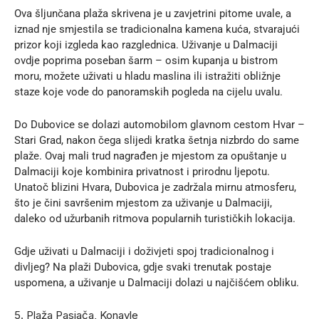
Ova šljunčana plaža skrivena je u zavjetrini pitome uvale, a
iznad nje smjestila se tradicionalna kamena kuća, stvarajući
prizor koji izgleda kao razglednica. Uživanje u Dalmaciji
ovdje poprima poseban šarm – osim kupanja u bistrom
moru, možete uživati u hladu maslina ili istražiti obližnje
staze koje vode do panoramskih pogleda na cijelu uvalu.
Do Dubovice se dolazi automobilom glavnom cestom Hvar –
Stari Grad, nakon čega slijedi kratka šetnja nizbrdo do same
plaže. Ovaj mali trud nagrađen je mjestom za opuštanje u
Dalmaciji koje kombinira privatnost i prirodnu ljepotu.
Unatoč blizini Hvara, Dubovica je zadržala mirnu atmosferu,
što je čini savršenim mjestom za uživanje u Dalmaciji,
daleko od užurbanih ritmova popularnih turističkih lokacija.
Gdje uživati u Dalmaciji i doživjeti spoj tradicionalnog i
divljeg? Na plaži Dubovica, gdje svaki trenutak postaje
uspomena, a uživanje u Dalmaciji dolazi u najčišćem obliku.
5. Plaža Pasjača, Konavle