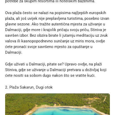
potrebe za skupim resortima ili hotelskim bazenima.
Ova plaža često se nalazi na popisima
najljepših europskih
plaža
, ali još uvijek nije preplavljena turistima, posebno izvan
glavne sezone. Ako tražite autentična mjesta za uživanje u
Dalmaciji, gdje more i krajolik pričaju svoju priču, Stiniva je
savršen izbor. Bez obzira birate li jutarnju meditaciju uz zvuk
valova ili kasnopopodnevno sunčanje uz miris mora, ovdje
ćete pronaći svoje savršeno mjesto za opuštanje u
Dalmaciji.
Gdje uživati u Dalmaciji, pitate se? Upravo ovdje, na plaži
Stiniva, gdje se uživanje u Dalmaciji pretvara u doživljaj koji
ćete nositi sa sobom dugo nakon što se vratite kući.
2. Plaža Sakarun, Dugi otok