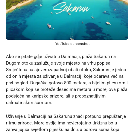
YouTube screenshot
Ako se pitate gdje uživati u Dalmaciji, plaža Sakarun na
Dugom otoku zaslužuje svoje mjesto na vrhu popisa.
Smještena na sjeverozapadnoj obali otoka, Sakarun je jedno
od onih mjesta za uživanje u Dalmaciji koje očarava već na
prvi pogled. Dugačka gotovo 800 metara, s bijelim pijeskom i
plićakom koji se proteže desecima metara u more, ova plaža
podsjeća na karipske prizore, ali s prepoznatljivim
dalmatinskim šarmom.
Uživanje u Dalmaciji na Sakarunu znači potpuno prepuštanje
ritmu prirode. More ovdje ima nevjerojatno tirkiznu boju
zahvaljujući svjetlom pijesku na dnu, a borova šuma koja