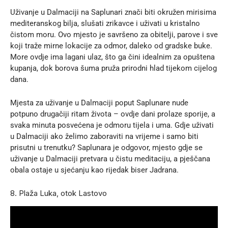
Uživanje u Dalmaciji na Saplunari znači biti okružen mirisima
mediteranskog bilja, slušati zrikavce i uživati u kristalno
čistom moru. Ovo mjesto je savršeno za obitelji, parove i sve
koji traže mirne lokacije za odmor, daleko od gradske buke.
More ovdje ima lagani ulaz, što ga čini idealnim za opuštena
kupanja, dok borova šuma pruža prirodni hlad tijekom cijelog
dana.
Mjesta za uživanje u Dalmaciji poput Saplunare nude
potpuno drugačiji ritam života – ovdje dani prolaze sporije, a
svaka minuta posvećena je odmoru tijela i uma. Gdje uživati
u Dalmaciji ako želimo zaboraviti na vrijeme i samo biti
prisutni u trenutku? Saplunara je odgovor, mjesto gdje se
uživanje u Dalmaciji pretvara u čistu meditaciju, a pješčana
obala ostaje u sjećanju kao rijedak biser Jadrana.
8. Plaža Luka, otok Lastovo