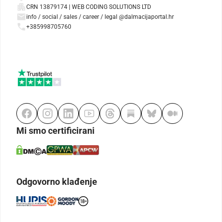
CRN 13879174 | WEB CODING SOLUTIONS LTD
info / social / sales / career / legal @dalmacijaportal.hr
+385998705760
Mi smo certificirani
Odgovorno klađenje