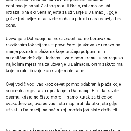
destinacije poput Zlatnog rata ili Brela, mi smo odlučili
istražiti ona skrivena mjesta za uživanje u Dalmaciji, gdje
gužve još uvijek nisu uzele maha, a priroda nas ostavlja bez
daha.
Uživanje u Dalmaciji ne mora značiti samo boravak na
razvikanim lokacijama – prava čarolija skriva se upravo na
manje poznatim plažama koje pružaju potpuni mir i
autentičan doživljaj Jadrana. I zato smo krenuli u potragu za
najboljim mjestima za uživanje u Dalmaciji, onim zakutcima
koje lokalci čuvaju kao svoje male tajne.
Ovaj vodič vodi vas kroz devet pomno odabranih plaža koje
su idealna mjesta za opuštanje u Dalmaciji. Bilo da tražite
osamu, kristalno čisto more ili samo kutak za bijeg od
svakodnevice, ova će vas lista inspirirati da otkrijete gdje
uživati u Dalmaciji na način koji možda još niste doživjeli.
Vrijeme je da krenemo istraživati manje poznata mjesta za