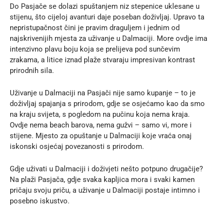
Do Pasjače se dolazi spuštanjem niz stepenice uklesane u
stijenu, što cijeloj avanturi daje poseban doživljaj. Upravo ta
nepristupačnost čini je pravim draguljem i jednim od
najskrivenijih mjesta za uživanje u Dalmaciji. More ovdje ima
intenzivno plavu boju koja se prelijeva pod sunčevim
zrakama, a litice iznad plaže stvaraju impresivan kontrast
prirodnih sila.
Uživanje u Dalmaciji na Pasjači nije samo kupanje – to je
doživljaj spajanja s prirodom, gdje se osjećamo kao da smo
na kraju svijeta, s pogledom na pučinu koja nema kraja.
Ovdje nema beach barova, nema gužvi – samo vi, more i
stijene. Mjesto za opuštanje u Dalmaciji koje vraća onaj
iskonski osjećaj povezanosti s prirodom.
Gdje uživati u Dalmaciji i doživjeti nešto potpuno drugačije?
Na plaži Pasjača, gdje svaka kapljica mora i svaki kamen
pričaju svoju priču, a uživanje u Dalmaciji postaje intimno i
posebno iskustvo.