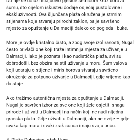
Do nje se dolazi isključivo pješice šetnicom kroz borovu
šumu, što cijelom iskustvu dodaje osjećaj pustolovine i
ekskluzivnosti. Ova šljunčana plaža okružena je strmim
stijenama koje stvaraju prirodni zaklon, pa je savršeno
mjesto za opuštanje u Dalmaciji daleko od pogleda i buke.
More je ovdje kristalno čisto, a zbog svoje izoliranosti, Nugal
često privlači one koji traže intimnija mjesta za uživanje u
Dalmaciji. Iako je poznata i kao nudistička plaža, svi su
dobrodošli, bez obzira na stil uživanja u moru. Šum valova
koji udaraju o stijene i miris borova stvaraju savršeno
okruženje za potpuno uživanje u Dalmaciji, gdje vrijeme kao
da staje.
Ako tražimo autentična mjesta za opuštanje u Dalmaciji,
Nugal je savršen izbor za sve one koji žele osjetiti snagu
prirode i uživati u Dalmaciji na način koji ne nudi nijedna
gradska plaža. Gdje uživati u Dalmaciji, ako ne ovdje – gdje
svaka kap mora i svaki zrak sunca imaju svoju priču.
4. Plaža Dubovica, otok Hvar