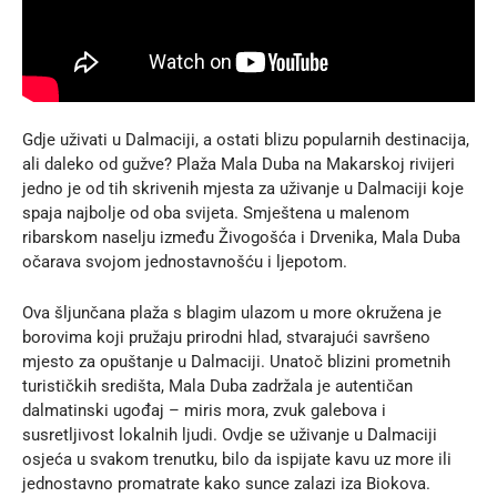
Gdje uživati u Dalmaciji, a ostati blizu popularnih destinacija,
ali daleko od gužve? Plaža Mala Duba na Makarskoj rivijeri
jedno je od tih skrivenih mjesta za uživanje u Dalmaciji koje
spaja najbolje od oba svijeta. Smještena u malenom
ribarskom naselju između Živogošća i Drvenika, Mala Duba
očarava svojom jednostavnošću i ljepotom.
Ova šljunčana plaža s blagim ulazom u more okružena je
borovima koji pružaju prirodni hlad, stvarajući savršeno
mjesto za opuštanje u Dalmaciji. Unatoč blizini prometnih
turističkih središta, Mala Duba zadržala je autentičan
dalmatinski ugođaj – miris mora, zvuk galebova i
susretljivost lokalnih ljudi. Ovdje se uživanje u Dalmaciji
osjeća u svakom trenutku, bilo da ispijate kavu uz more ili
jednostavno promatrate kako sunce zalazi iza Biokova.