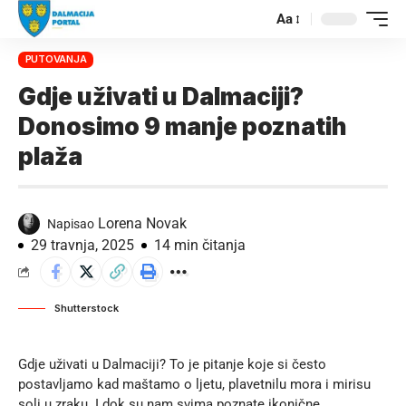
Aa
PUTOVANJA
Gdje uživati u Dalmaciji?
Donosimo 9 manje poznatih
plaža
Lorena Novak
Napisao
29 travnja, 2025
14 min čitanja
Shutterstock
Gdje uživati u Dalmaciji? To je pitanje koje si često
postavljamo kad maštamo o ljetu, plavetnilu mora i mirisu
soli u zraku. I dok su nam svima poznate ikonične