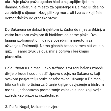
okružuje plažu pruža ugodan hlad u najtoplijim ljetnim
danima. Sakarun je mjesto za opuštanje u Dalmaciji idealno
za obitelji s djecom zbog plitkog mora, ali i za sve koji žele
odmor daleko od gradske vreve.
Do Sakaruna se dolazi trajektom iz Zadra do mjesta Brbinj, a
zatim kratkom vožnjom ili biciklom do same plaže. Ova
lagana izoliranost čini ga još posebnijim mjestom za
uživanje u Dalmaciji. Nema glasnih beach barova niti velikih
gužvi – samo zvuk valova, miris borova i beskrajno
plavetnilo.
Gdje uživati u Dalmaciji ako tražimo savršeni balans između
divlje prirode i udobnosti? Upravo ovdje, na Sakarunu, koji
svakom posjetitelju pruža nezaboravno uživanje u Dalmaciji,
bilo da tražimo tišinu za čitanje knjige, osvježenje u bistrom
moru ili jednostavno promatranje zalaska sunca koji ovdje
izgleda kao prizor iz razglednice.
3. Plaža Nugal, Makarska rivijera