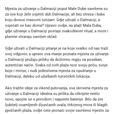
Mjesta za uživanje u Dalmaciji poput Male Dube savršena su
za sve koji žele osjetiti duh Dalmacije, ali bez stresa i buke
koju donosi masovni turizam. Gdje uživati u Dalmaciji, a
osjećati se kao doma? Upravo ovdje, na plaži Mala Duba,
gdje uživanje u Dalmaciji postaje svakodnevni ritual, a more i
planine stvaraju savršen sklad.
Gdje uživati u Dalmaciji pitanje je na koje svatko od nas traži
svoj odgovor, a upravo ova manje poznata mjesta za uživanje
u Dalmaciji pružaju priliku da doživimo regiju na poseban,
autentičan način. Svaka od ovih plaža nosi svoju priču, svoje
boje i mirise, i nudi jedinstvena mjesta za opuštanje u
Dalmaciji, daleko od užurbanih turističkih lokacija.
Ako tražite
ideje za vikend putovanja
, ova skrivena mjesta za
uživanje u Dalmaciji idealna su prilika da otkrijete nešto
novo, spojite se s prirodom i napunite baterije. Bilo da ste
ljubitelj osamljenih šljunčanih uvala, tirkiznog mora ili blagih
pješčanih plaža, ovdje ćete pronaći svoje savršeno mjesto za