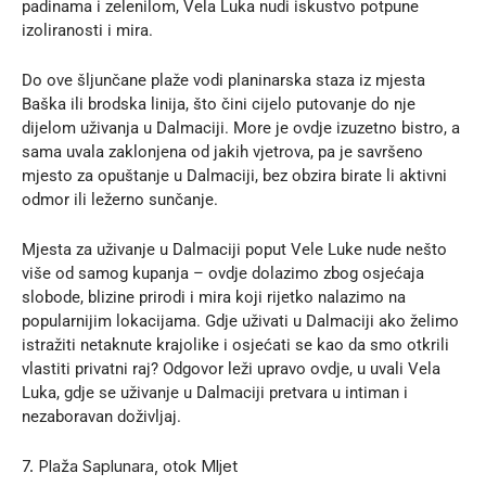
padinama i zelenilom, Vela Luka nudi iskustvo potpune
izoliranosti i mira.
Do ove šljunčane plaže vodi planinarska staza iz mjesta
Baška ili brodska linija, što čini cijelo putovanje do nje
dijelom uživanja u Dalmaciji. More je ovdje izuzetno bistro, a
sama uvala zaklonjena od jakih vjetrova, pa je savršeno
mjesto za opuštanje u Dalmaciji, bez obzira birate li aktivni
odmor ili ležerno sunčanje.
Mjesta za uživanje u Dalmaciji poput Vele Luke nude nešto
više od samog kupanja – ovdje dolazimo zbog osjećaja
slobode, blizine prirodi i mira koji rijetko nalazimo na
popularnijim lokacijama. Gdje uživati u Dalmaciji ako želimo
istražiti netaknute krajolike i osjećati se kao da smo otkrili
vlastiti privatni raj? Odgovor leži upravo ovdje, u uvali Vela
Luka, gdje se uživanje u Dalmaciji pretvara u intiman i
nezaboravan doživljaj.
7. Plaža Saplunara, otok Mljet