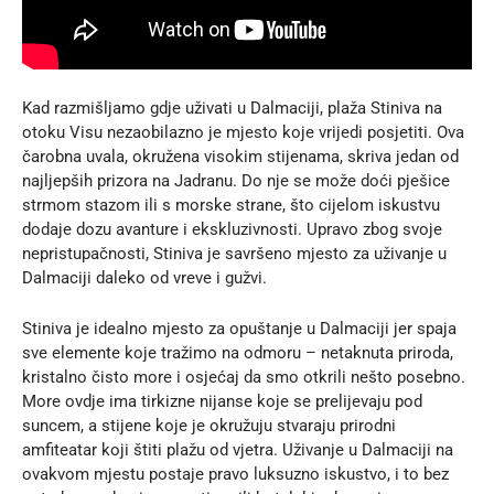
Kad razmišljamo gdje uživati u Dalmaciji, plaža Stiniva na
otoku Visu nezaobilazno je mjesto koje vrijedi posjetiti. Ova
čarobna uvala, okružena visokim stijenama, skriva jedan od
najljepših prizora na Jadranu. Do nje se može doći pješice
strmom stazom ili s morske strane, što cijelom iskustvu
dodaje dozu avanture i ekskluzivnosti. Upravo zbog svoje
nepristupačnosti, Stiniva je savršeno mjesto za uživanje u
Dalmaciji daleko od vreve i gužvi.
Stiniva je idealno mjesto za opuštanje u Dalmaciji jer spaja
sve elemente koje tražimo na odmoru – netaknuta priroda,
kristalno čisto more i osjećaj da smo otkrili nešto posebno.
More ovdje ima tirkizne nijanse koje se prelijevaju pod
suncem, a stijene koje je okružuju stvaraju prirodni
amfiteatar koji štiti plažu od vjetra. Uživanje u Dalmaciji na
ovakvom mjestu postaje pravo luksuzno iskustvo, i to bez