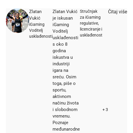
Zlatan
Zlatan Vukić
Stručnjak
Čitaj više
za iGaming
Vukić
je iskusan
regulative,
iGaming
iGaming
licenciranje i
Voditelj
Voditelj
usklađenost
usklađenosti
usklađenosti
s oko 8
godina
iskustva u
industriji
igara na
sreću. Osim
toga, piše o
sportu,
aktivnom
načinu života
i slobodnom
+ 3
vremenu.
Poznaje
međunarodne