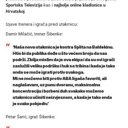
Sportska Televizija
kao i
najbolje online kladionice u
Hrvatskoj
.
Izjave trenera i igrača pred utakmicu:
Damir Milačić, trener Šibenke:
‘Naša nova utakmica je kontra Splita na Baldekinu.
Htio bi da publika dođe u što većem broju da nas
podrži. Zbilja mislim da je ova ekipa i da su ovi igrači
zaslužili veliku podršku i huk sa tribina i kada je tako
onda se može igrati protiv svakoga.
Mi ne možemo biti protiv ABA ligaša favoriti, ali
naglašavam, uz punu dvoranu, maksimalnu
koncentraciju i borbeni duh svakako možemo
utakmicu učiniti neizvjesnom, a kada je tako onda
je svako pobjediv.’
Petar Šarić, igrač Šibenke: