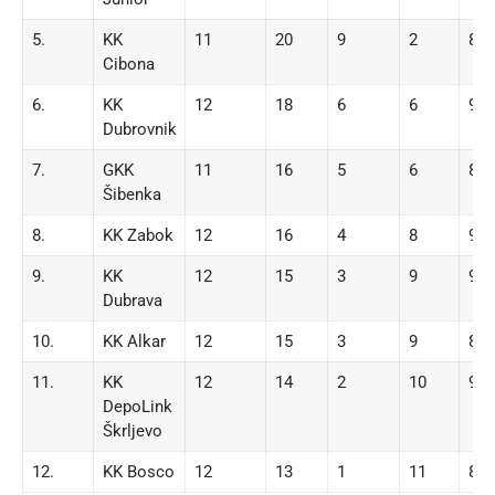
5.
KK
11
20
9
2
854
Cibona
6.
KK
12
18
6
6
931
Dubrovnik
7.
GKK
11
16
5
6
885
Šibenka
8.
KK Zabok
12
16
4
8
991
9.
KK
12
15
3
9
940
Dubrava
10.
KK Alkar
12
15
3
9
882
11.
KK
12
14
2
10
937
DepoLink
Škrljevo
12.
KK Bosco
12
13
1
11
885