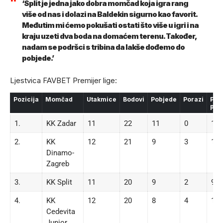
‘Split je jedna jako dobra momčad koja igra rang
više od nas i dolazi na Baldekin sigurno kao favorit.
Međutim mi ćemo pokušati ostati što više u igri i na
kraju uzeti dva boda na domaćem terenu. Također,
nadam se podršci s tribina da lakše dođemo do
pobjede.’
Ljestvica FAVBET Premijer lige:
Pozicija
Momčad
Utakmice
Bodovi
Pobjede
Porazi
Post
poe
1.
KK Zadar
11
22
11
0
100
2.
KK
12
21
9
3
100
Dinamo-
Zagreb
3.
KK Split
11
20
9
2
926
4.
KK
12
20
8
4
103
Cedevita
Junior