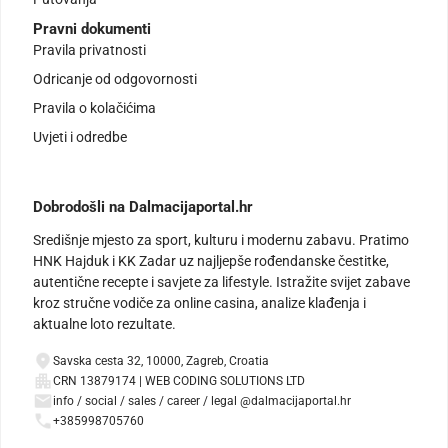
Pravni dokumenti
Pravila privatnosti
Odricanje od odgovornosti
Pravila o kolačićima
Uvjeti i odredbe
Dobrodošli na Dalmacijaportal.hr
Središnje mjesto za sport, kulturu i modernu zabavu. Pratimo
HNK Hajduk i KK Zadar uz najljepše rođendanske čestitke,
autentične recepte i savjete za lifestyle. Istražite svijet zabave
kroz stručne vodiče za online casina, analize klađenja i
aktualne loto rezultate.
Savska cesta 32, 10000, Zagreb, Croatia
CRN 13879174 | WEB CODING SOLUTIONS LTD
info / social / sales / career / legal @dalmacijaportal.hr
+385998705760