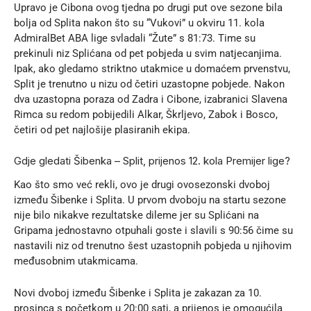
Upravo je Cibona ovog tjedna po drugi put ove sezone bila
bolja od Splita nakon što su “Vukovi” u okviru 11. kola
AdmiralBet ABA lige svladali “Žute” s 81:73. Time su
prekinuli niz Splićana od pet pobjeda u svim natjecanjima.
Ipak, ako gledamo striktno utakmice u domaćem prvenstvu,
Split je trenutno u nizu od četiri uzastopne pobjede. Nakon
dva uzastopna poraza od Zadra i Cibone, izabranici Slavena
Rimca su redom pobijedili Alkar, Škrljevo, Zabok i Bosco,
četiri od pet najlošije plasiranih ekipa.
Gdje gledati Šibenka – Split, prijenos 12. kola Premijer lige?
Kao što smo već rekli, ovo je drugi ovosezonski dvoboj
između Šibenke i Splita. U prvom dvoboju na startu sezone
nije bilo nikakve rezultatske dileme jer su Splićani na
Gripama jednostavno otpuhali goste i slavili s 90:56 čime su
nastavili niz od trenutno šest uzastopnih pobjeda u njihovim
međusobnim utakmicama.
Novi dvoboj između Šibenke i Splita je zakazan za 10.
prosinca s početkom u 20:00 sati, a prijenos je omogućila