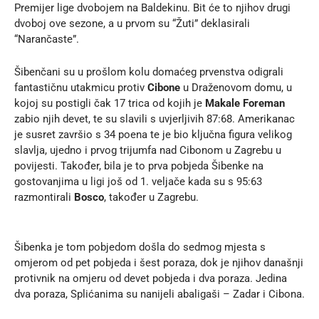
Premijer lige dvobojem na Baldekinu. Bit će to njihov drugi
dvoboj ove sezone, a u prvom su “Žuti” deklasirali
“Narančaste”.
Šibenčani su u prošlom kolu domaćeg prvenstva odigrali
fantastičnu utakmicu protiv
Cibone
u Draženovom domu, u
kojoj su postigli čak 17 trica od kojih je
Makale Foreman
zabio njih devet, te su slavili s uvjerljivih 87:68. Amerikanac
je susret završio s 34 poena te je bio ključna figura velikog
slavlja, ujedno i prvog trijumfa nad Cibonom u Zagrebu u
povijesti. Također, bila je to prva pobjeda Šibenke na
gostovanjima u ligi još od 1. veljače kada su s 95:63
razmontirali
Bosco
, također u Zagrebu.
Šibenka je tom pobjedom došla do sedmog mjesta s
omjerom od pet pobjeda i šest poraza, dok je njihov današnji
protivnik na omjeru od devet pobjeda i dva poraza. Jedina
dva poraza, Splićanima su nanijeli abaligaši – Zadar i Cibona.