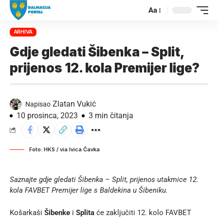
Aa
ARHIVA
Gdje gledati Šibenka – Split,
prijenos 12. kola Premijer lige?
Zlatan Vukić
Napisao
10 prosinca, 2023
3 min čitanja
Foto: HKS / via Ivica Čavka
Saznajte gdje gledati Šibenka – Split, prijenos utakmice 12.
kola FAVBET Premijer lige s Baldekina u Šibeniku.
Košarkaši
Šibenke
i
Splita
će zaključiti 12. kolo FAVBET