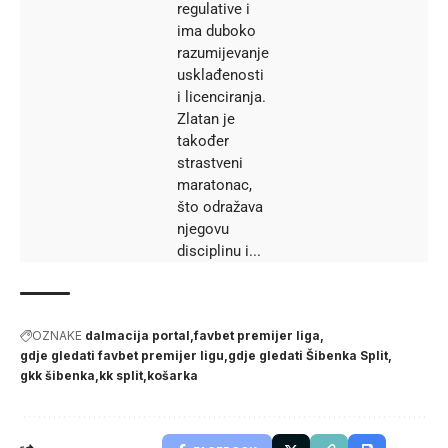
regulative i
ima duboko
razumijevanje
usklađenosti
i licenciranja.
Zlatan je
također
strastveni
maratonac,
što odražava
njegovu
disciplinu i...
OZNAKE
dalmacija portal
favbet premijer liga
gdje gledati favbet premijer ligu
gdje gledati Šibenka Split
gkk šibenka
kk split
košarka