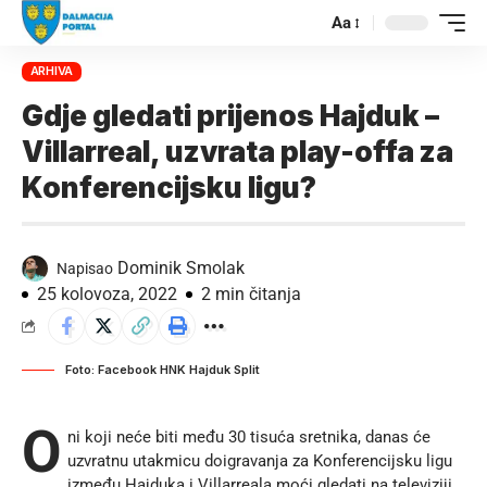
Aa
ARHIVA
Gdje gledati prijenos Hajduk –
Villarreal, uzvrata play-offa za
Konferencijsku ligu?
Dominik Smolak
Napisao
25 kolovoza, 2022
2 min čitanja
Foto: Facebook HNK Hajduk Split
O
ni koji neće biti među 30 tisuća sretnika, danas će
uzvratnu utakmicu doigravanja za Konferencijsku ligu
između Hajduka i Villarreala moći gledati na televiziji.