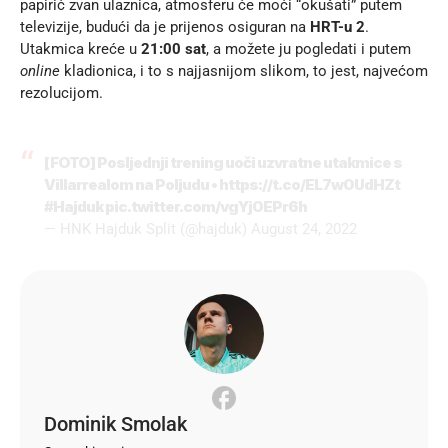
papirić zvan ulaznica, atmosferu će moći “okušati” putem
televizije, budući da je prijenos osiguran na
HRT-u 2
.
Utakmica kreće u
21:00 sat
, a možete ju pogledati i putem
online
kladionica
, i to s najjasnijom slikom, to jest, najvećom
rezolucijom.
[FOTO] Posljednji trening uoči uzvratne utakmice s
Villarrealom na Poljudu •
https://t.co/EL7w0UdHZt
#Hajduk
pic.twitter.com/vgYj0EPr6h
— HNK Hajduk Split (@hajduk)
August 24, 2022
Dominik Smolak