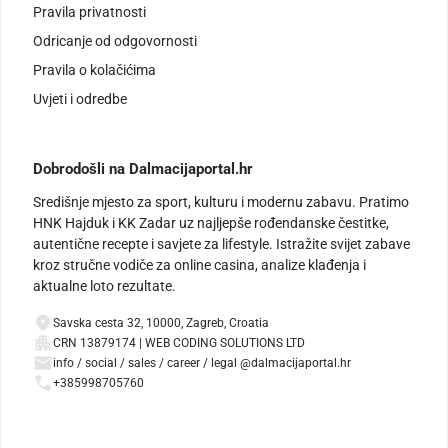
Pravila privatnosti
Odricanje od odgovornosti
Pravila o kolačićima
Uvjeti i odredbe
Dobrodošli na Dalmacijaportal.hr
Središnje mjesto za sport, kulturu i modernu zabavu. Pratimo
HNK Hajduk i KK Zadar uz najljepše rođendanske čestitke,
autentične recepte i savjete za lifestyle. Istražite svijet zabave
kroz stručne vodiče za online casina, analize klađenja i
aktualne loto rezultate.
Savska cesta 32, 10000, Zagreb, Croatia
CRN 13879174 | WEB CODING SOLUTIONS LTD
info / social / sales / career / legal @dalmacijaportal.hr
+385998705760