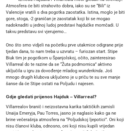
Atmosfera će biti strahovito dobra, iako su se “Bili” iz
Valencije vratili s dva pogotka zaostatka. Istina, moglo je biti
gore, stoga, -2 graničan je zaostatak koji bi se mogao
nadoknaditi u jednoj ludoj predstavi hajdučke momčadi. U
takvu predstavu svi vjerujemo…
Ono što smo vidjeli na početku prve utakmice odigrane prije
tjedan dana, to nam treba u uzvratu – furiozan start. Stipe
Biuk tim je pogotkom u Španjolskoj, očito, zainteresirao
Villarreal do te razine da se “Žuta podmornica” aktivno
uključila u igru za dovođenje mladog
wunderkinda
. Još
mnogo drugih klubova uključeno je u priču te su sve manje
šanse da će Stipe ostati na Poljudu i najesen.
Gdje gledati prijenos Hajduk – Villarreal?
Villarrealov branič i neizostavna karika taktičkih zamisli
Unaija Emeryja, Pau Torres, jasno je naglasio kako ga ne
brine večerašnja atmosfera na “Poljudskoj ljepotici”. Oni koji
nisu članovi kluba, odnosno, oni koji nisu kupili vrijedan