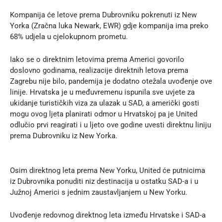
Kompanija će letove prema Dubrovniku pokrenuti iz New
Yorka (Zračna luka Newark, EWR) gdje kompanija ima preko
68% udjela u cjelokupnom prometu.
Iako se o direktnim letovima prema Americi govorilo
doslovno godinama, realizacije direktnih letova prema
Zagrebu nije bilo, pandemija je dodatno otežala uvođenje ove
linije. Hrvatska je u međuvremenu ispunila sve uvjete za
ukidanje turističkih viza za ulazak u SAD, a američki gosti
mogu ovog ljeta planirati odmor u Hrvatskoj pa je United
odlučio prvi reagirati i u ljeto ove godine uvesti direktnu liniju
prema Dubrovniku iz New Yorka.
Osim direktnog leta prema New Yorku, United će putnicima
iz Dubrovnika ponuditi niz destinacija u ostatku SAD-a i u
Južnoj Americi s jednim zaustavljanjem u New Yorku.
Uvođenje redovnog direktnog leta između Hrvatske i SAD-a