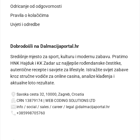
Odricanje od odgovornosti
Pravila o kolačićima
Uvjeti i odredbe
Dobrodošli na Dalmacijaportal.hr
Središnje mjesto za sport, kulturu i modernu zabavu. Pratimo
HNK Hajduk i KK Zadar uz najljepše rođendanske čestitke,
autentične recepte i savjete za lifestyle. Istražite svijet zabave
kroz stručne vodiče za online casina, analize klađenja i
aktualne loto rezultate.
Savska cesta 32, 10000, Zagreb, Croatia
CRN 13879174 | WEB CODING SOLUTIONS LTD
info / social / sales / career / legal @dalmacijaportal.hr
+385998705760