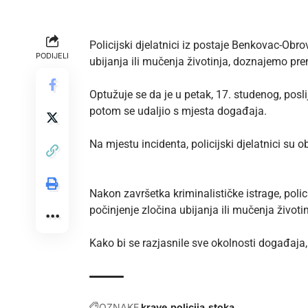
Policijski djelatnici iz postaje Benkovac-Obr
PODIJELI
ubijanja ili mučenja životinja, doznajemo p
Optužuje se da je u petak, 17. studenog, posl
potom se udaljio s mjesta događaja.
Na mjestu incidenta, policijski djelatnici su o
Nakon završetka kriminalističke istrage, pol
počinjenje zločina ubijanja ili mučenja životin
Kako bi se razjasnile sve okolnosti događaja,
OZNAKE
krave
policija
stoka