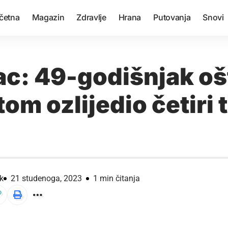
četna
Magazin
Zdravlje
Hrana
Putovanja
Snovi
c: 49-godišnjak oš
om ozlijedio četiri 
k
21 studenoga, 2023
1 min čitanja