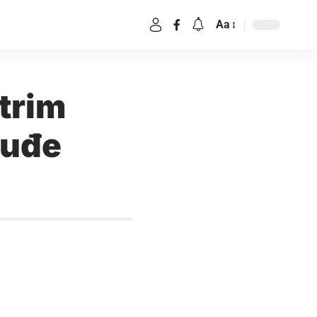
Aa
trim
tuđe