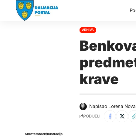
Po
ARHIVA
Benkova
predmet
krave
Napisao
Lorena Nova
PODIJELI
Shutterstock/Ilustracija