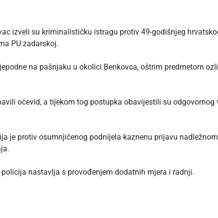
ovac izveli su kriminalističku istragu protiv 49-godišnjeg hrvats
rema
PU zadarskoj
.
ijepodne na pašnjaku u okolici Benkovca, oštrim predmetom ozlije
bavili očevid, a tijekom tog postupka obavijestili su odgovornog v
icija je protiv osumnjičenog podnijela kaznenu prijavu nadležn
ja.
 policija nastavlja s provođenjem dodatnih mjera i radnji.