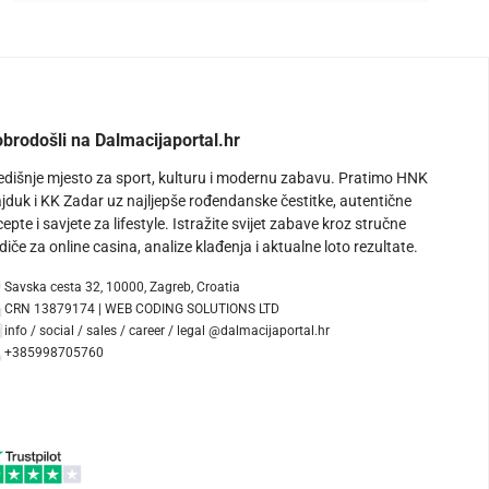
brodošli na Dalmacijaportal.hr
edišnje mjesto za sport, kulturu i modernu zabavu. Pratimo HNK
jduk i KK Zadar uz najljepše rođendanske čestitke, autentične
cepte i savjete za lifestyle. Istražite svijet zabave kroz stručne
diče za online casina, analize klađenja i aktualne loto rezultate.
Savska cesta 32, 10000, Zagreb, Croatia
CRN 13879174 | WEB CODING SOLUTIONS LTD
info / social / sales / career / legal @dalmacijaportal.hr
+385998705760