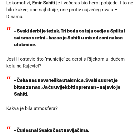
Lokomotivi,
Emir Sahiti
je i večeras bio heroj pobjede. I to ne
bilo kakve, one najbitnije, one protiv najvećeg rivala –
Dinama.
– Svaki derbi je težak. Tri boda ostaju ovdje u Splitu i
svi smo sretni – kazao je Sahiti u mixed zoni nakon
utakmice.
Jesi li ostavio što ‘municije‘ za derbi s Rijekom u idućem
kolu na Rujevici?
– Čeka nas nova teška utakmica. Svaki susret je
bitan za nas. Ja ću uvijek biti spreman – najavio je
Sahiti.
Kakva je bila atmosfera?
– Čudesna! Svaka čast navijačima.