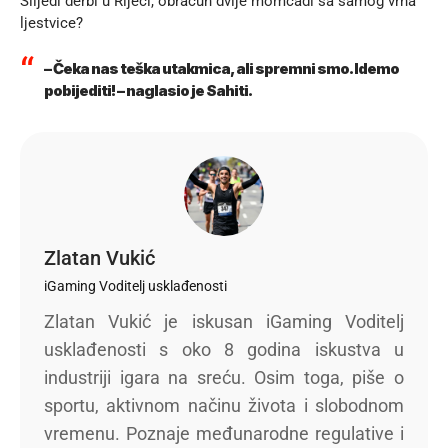
Slijedi derbi u Rijeci, obračun dvije momčadi sa samog vrha
ljestvice?
– Čeka nas teška utakmica, ali spremni smo. Idemo
pobijediti! – naglasio je Sahiti.
Zlatan Vukić
iGaming Voditelj usklađenosti
Zlatan Vukić je iskusan iGaming Voditelj
usklađenosti s oko 8 godina iskustva u
industriji igara na sreću. Osim toga, piše o
sportu, aktivnom načinu života i slobodnom
vremenu. Poznaje međunarodne regulative i