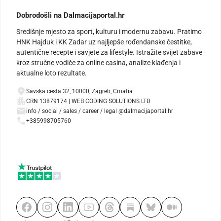
Dobrodošli na Dalmacijaportal.hr
Središnje mjesto za sport, kulturu i modernu zabavu. Pratimo
HNK Hajduk i KK Zadar uz najljepše rođendanske čestitke,
autentične recepte i savjete za lifestyle. Istražite svijet zabave
kroz stručne vodiče za online casina, analize klađenja i
aktualne loto rezultate.
Savska cesta 32, 10000, Zagreb, Croatia
CRN 13879174 | WEB CODING SOLUTIONS LTD
info / social / sales / career / legal @dalmacijaportal.hr
+385998705760