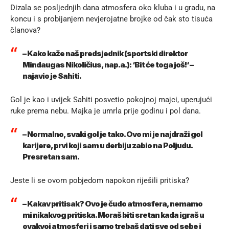
Dizala se posljednjih dana atmosfera oko kluba i u gradu, na
koncu i s probijanjem nevjerojatne brojke od čak sto tisuća
članova?
– Kako kaže naš predsjednik (sportski direktor
Mindaugas Nikoličius, nap.a.): ‘Bit će toga još!‘ –
najavio je Sahiti.
Gol je kao i uvijek Sahiti posvetio pokojnoj majci, uperujući
ruke prema nebu. Majka je umrla prije godinu i pol dana.
– Normalno, svaki gol je tako. Ovo mi je najdraži gol
karijere, prvi koji sam u derbiju zabio na Poljudu.
Presretan sam.
Jeste li se ovom pobjedom napokon riješili pritiska?
– Kakav pritisak? Ovo je čudo atmosfera, nemamo
mi nikakvog pritiska. Moraš biti sretan kada igraš u
ovakvoj atmosferi i samo trebaš dati sve od sebe i