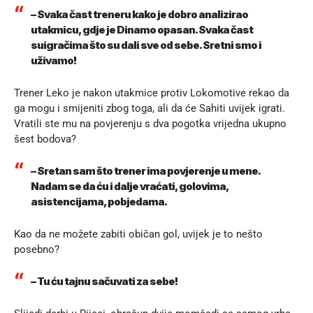
– Svaka čast treneru kako je dobro analizirao
utakmicu, gdje je Dinamo opasan. Svaka čast
suigračima što su dali sve od sebe. Sretni smo i
uživamo!
Trener Leko je nakon utakmice protiv Lokomotive rekao da
ga mogu i smijeniti zbog toga, ali da će Sahiti uvijek igrati.
Vratili ste mu na povjerenju s dva pogotka vrijedna ukupno
šest bodova?
– Sretan sam što trener ima povjerenje u mene.
Nadam se da ću i dalje vraćati, golovima,
asistencijama, pobjedama.
Kao da ne možete zabiti običan gol, uvijek je to nešto
posebno?
– Tu ću tajnu sačuvati za sebe!