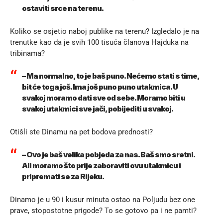
ostaviti srce na terenu.
Koliko se osjetio naboj publike na terenu? Izgledalo je na
trenutke kao da je svih 100 tisuća članova Hajduka na
tribinama?
– Ma normalno, to je baš puno. Nećemo stati s time,
bit će toga još. Ima još puno puno utakmica. U
svakoj moramo dati sve od sebe. Moramo biti u
svakoj utakmici sve jači, pobijediti u svakoj.
Otišli ste Dinamu na pet bodova prednosti?
– Ovo je baš velika pobjeda za nas. Baš smo sretni.
Ali moramo što prije zaboraviti ovu utakmicu i
pripremati se za Rijeku.
Dinamo je u 90 i kusur minuta ostao na Poljudu bez one
prave, stopostotne prigode? To se gotovo pa i ne pamti?