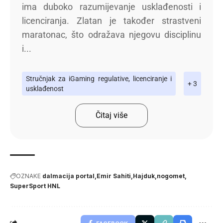
ima duboko razumijevanje usklađenosti i
licenciranja. Zlatan je također strastveni
maratonac, što odražava njegovu disciplinu
i...
Stručnjak za iGaming regulative, licenciranje i
+ 3
usklađenost
Čitaj više
OZNAKE
dalmacija portal
Emir Sahiti
Hajduk
nogomet
SuperSport HNL