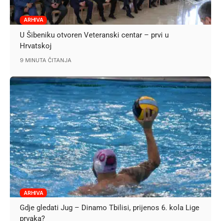
ARHIVA
U Šibeniku otvoren Veteranski centar – prvi u
Hrvatskoj
9 MINUTA ČITANJA
ARHIVA
Gdje gledati Jug – Dinamo Tbilisi, prijenos 6. kola Lige
prvaka?