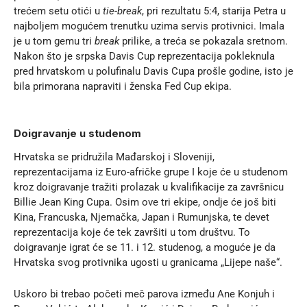
trećem setu otići u
tie-break
, pri rezultatu 5:4, starija Petra u
najboljem mogućem trenutku uzima servis protivnici. Imala
je u tom gemu tri
break
prilike, a treća se pokazala sretnom.
Nakon što je srpska Davis Cup reprezentacija pokleknula
pred hrvatskom u polufinalu Davis Cupa prošle godine, isto je
bila primorana napraviti i ženska Fed Cup ekipa.
Doigravanje u studenom
Hrvatska se pridružila Mađarskoj i Sloveniji,
reprezentacijama iz Euro-afričke grupe I koje će u studenom
kroz doigravanje tražiti prolazak u kvalifikacije za završnicu
Billie Jean King Cupa. Osim ove tri ekipe, ondje će još biti
Kina, Francuska, Njemačka, Japan i Rumunjska, te devet
reprezentacija koje će tek završiti u tom društvu. To
doigravanje igrat će se 11. i 12. studenog, a moguće je da
Hrvatska svog protivnika ugosti u granicama „Lijepe naše“.
Uskoro bi trebao početi meč parova između Ane Konjuh i