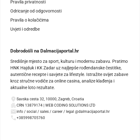
Pravila privatnosti
Odricanje od odgovornosti
Pravila o kolačićima
Uvjeti i odredbe
Dobrodošli na Dalmacijaportal.hr
Središnje mjesto za sport, kulturu i modernu zabavu. Pratimo
HNK Hajduk i KK Zadar uz najljepše rođendanske čestitke,
autentične recepte i savjete za lifestyle. Istražite svijet zabave
kroz stručne vodiče za online casina, analize klađenja i
aktualne loto rezultate.
Savska cesta 32, 10000, Zagreb, Croatia
CRN 13879174 | WEB CODING SOLUTIONS LTD
info / social / sales / career / legal @dalmacijaportal.hr
+385998705760