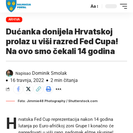
Aa
ARHIVA
Dućanka donijela Hrvatskoj
prolaz u viši razred Fed Cupa!
Na ovo smo čekali 14 godina
Dominik Smolak
Napisao
16 travnja, 2022
2 min čitanja
Foto: Jimmie48 Photography / Shutterstock.com
H
rvatska Fed Cup reprezentacija nakon 14 godina
lutanja po Euro-afričkoj zoni Grupe I konačno će
napredovati u viši rang, nadomak elitne skupine!