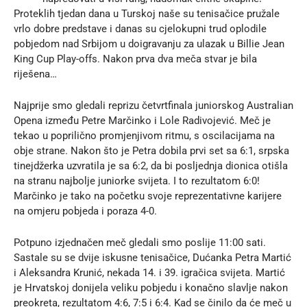
Proteklih tjedan dana u Turskoj naše su tenisačice pružale
vrlo dobre predstave i danas su cjelokupni trud oplodile
pobjedom nad Srbijom u doigravanju za ulazak u Billie Jean
King Cup Play-offs. Nakon prva dva meča stvar je bila
riješena…
Najprije smo gledali reprizu četvrtfinala juniorskog Australian
Opena između Petre Marčinko i Lole Radivojević. Meč je
tekao u poprilično promjenjivom ritmu, s oscilacijama na
obje strane. Nakon što je Petra dobila prvi set sa 6:1, srpska
tinejdžerka uzvratila je sa 6:2, da bi posljednja dionica otišla
na stranu najbolje juniorke svijeta. I to rezultatom 6:0!
Marčinko je tako na početku svoje reprezentativne karijere
na omjeru pobjeda i poraza 4-0.
Potpuno izjednačen meč gledali smo poslije 11:00 sati.
Sastale su se dvije iskusne tenisačice, Dućanka Petra Martić
i Aleksandra Krunić, nekada 14. i 39. igračica svijeta. Martić
je Hrvatskoj donijela veliku pobjedu i konačno slavlje nakon
preokreta, rezultatom 4:6, 7:5 i 6:4. Kad se činilo da će meč u