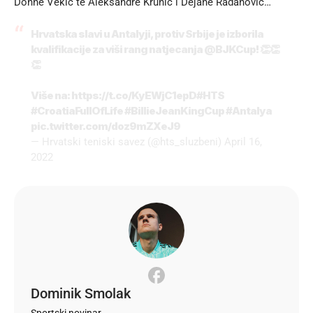
Donne Vekić te Aleksandre Krunić i Dejane Radanović…
Hrvatska slavi u Antalyji, protiv Srbije je izborila
kvalifikacije za viši rang natjecanja
@BJKCup
! 👏👏
👏
Više na:
https://t.co/KyEWjC1epD
#HTS
#CroatiaFullOfLife
#BillieJeanKingCup
#Antalya
pic.twitter.com/doz9mZXeJ9
— Hrvatski teniski savez (@hts_sluzbeni)
April 16,
2022
Dominik Smolak
Sportski novinar