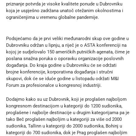
priznanje potvrda je visoke kvalitete ponude u Dubrovniku
koja je uspješno zadržana unatoč otežanim okolnostima i
ograničenjima u vremenu globalne pandemije.
Podsjećamo da je prvi veliki međunarodni skup ove godine u
Dubrovniku održan u lipnju, a riječ je o ASTA konferenciji na
kojoj je sudjelovalo 150 američkih putničkih agenata, čime je
poslana snažna poruka o oporavku organizacije poslovnih
događanja. Do kraja godine u Dubrovniku će se održati
brojne konferencije, korporativna događanja i stručni
skupovi, dok će se iduće godine u listopadu održati M&I
Forum za profesionalce u kongresnoj industriji.
Dodajmo kako su uz Dubrovnik, koji je proglašen najboljom
kongresnom destinacijom u kategoriji do 1200 sudionika,
proglašene i najbolje destinacije u drugim kategorijama pa je
tako Beč proglašen najboljim u kategoriji za više od 2000
sudionika, Tallinn u kategoriji do 2000 sudionika, Bohinj u
kategoriji do 700 sudionika, dok je Prag proglašen najboljim