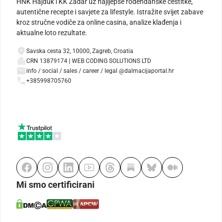
HNK Hajduk i KK Zadar uz najljepše rođendanske čestitke,
autentične recepte i savjete za lifestyle. Istražite svijet zabave
kroz stručne vodiče za online casina, analize klađenja i
aktualne loto rezultate.
Savska cesta 32, 10000, Zagreb, Croatia
CRN 13879174 | WEB CODING SOLUTIONS LTD
info / social / sales / career / legal @dalmacijaportal.hr
+385998705760
Mi smo certificirani