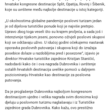
hrvatske kongresne destinacije Split, Opatija, Rovinj i Šibenik,
koje su uvrštene među najbolje destinacije u istoj kategoriji.
„U okolnostima globalne pandemije poslovni turizam jedan
je od dijelova turističke ponude koji je najviše pretrpio.
Upravo zbog toga veseli što su krajem proljeća, a sada još i
intenzivnije tijekom jeseni, ponovno oživjeli poslovni skupovi
koji se održavaju uživo. U idućoj godini očekujemo nastavak
oporavka poslovnih putovanja i skupova koji do izražaja
posebice dolaze u razdobljima pred i posezone”, izjavio je
direktor Hrvatske turističke zajednice Kristjan Staničić,
nadodavši kako će i ova nagrada Dubrovnika i uvrštenje
ostalih hrvatskih destinacija uvelike pomoći u daljnjem
pozicioniranju Hrvatske kao destinacije za poslovna
putovanja.
Da je proglašenje Dubrovnika najboljom kongresnom
destinacijom ujedno i velika nagrada svim dionicima koji
djeluju u poslovnom turizmu naglašavaju i iz Turističke
zajednice grada Dubrovnika. Kako kažu, ovo prestižno