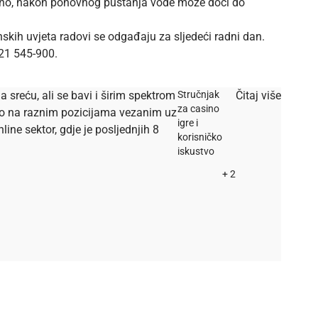
Ujedno, nakon ponovnog puštanja vode može doći do
skih uvjeta radovi se odgađaju za sljedeći radni dan.
021 545-900.
a sreću, ali se bavi i širim spektrom
Stručnjak
Čitaj više
za casino
dio na raznim pozicijama vezanim uz
igre i
ine sektor, gdje je posljednjih 8
korisničko
iskustvo
+ 2