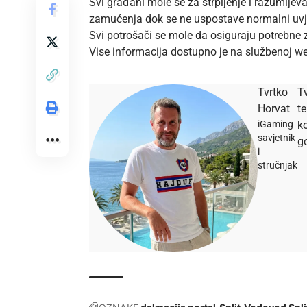
Svi građani mole se za strpljenje i razumije
zamućenja dok se ne uspostave normalni uvje
Svi potrošači se mole da osiguraju potrebne 
Vise informacija dostupno je na službenoj
we
Tvrtko
Tv
Horvat
t
iGaming
ko
savjetnik
go
i
stručnjak