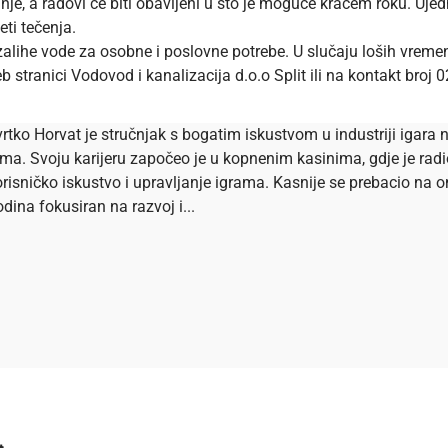
vanje, a radovi će biti obavljeni u što je moguće kraćem roku. 
ti tečenja.
zalihe vode za osobne i poslovne potrebe. U slučaju loših vremen
b stranici
Vodovod i kanalizacija d.o.o Split ili na kontakt broj 
rtko Horvat je stručnjak s bogatim iskustvom u industriji igara n
ema. Svoju karijeru započeo je u kopnenim kasinima, gdje je ra
risničko iskustvo i upravljanje igrama. Kasnije se prebacio na onl
dina fokusiran na razvoj i...