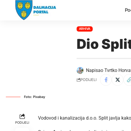
Po
ARHIVA
Dio Spli
Napisao
Tvrtko Horva
PODIJELI
Foto: Pixabay
Vodovod i kanalizacija d.o.o. Split javlja kak
PODIJELI