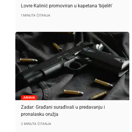
Lovre Kalinić promoviran u kapetana ‘bijelih’
1 MINUTA ČITANJA
ARHIVA
Zadar: Građani surađivali u predavanju i
pronalasku oružja
2 MINUTA ČITANJA