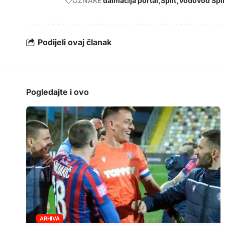
OZNAKE
dalmacija portal
Split
Vodovod Spli
Podijeli ovaj članak
Pogledajte i ovo
ARHIVA