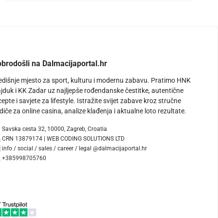
brodošli na Dalmacijaportal.hr
edišnje mjesto za sport, kulturu i modernu zabavu. Pratimo HNK
jduk i KK Zadar uz najljepše rođendanske čestitke, autentične
cepte i savjete za lifestyle. Istražite svijet zabave kroz stručne
diče za online casina, analize klađenja i aktualne loto rezultate.
Savska cesta 32, 10000, Zagreb, Croatia
CRN 13879174 | WEB CODING SOLUTIONS LTD
info / social / sales / career / legal @dalmacijaportal.hr
+385998705760