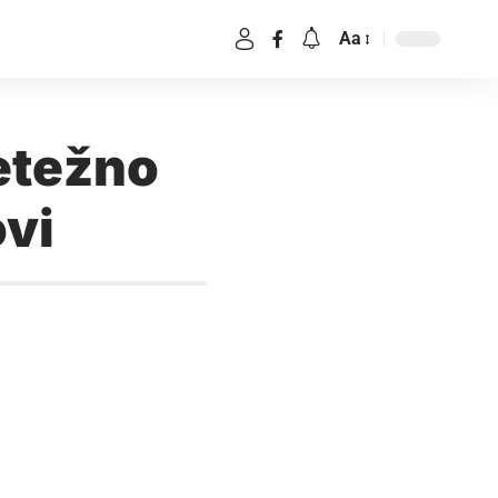
Aa
retežno
ovi