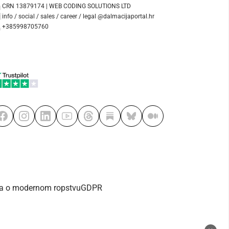
CRN 13879174 | WEB CODING SOLUTIONS LTD
info / social / sales / career / legal @dalmacijaportal.hr
+385998705760
va o modernom ropstvu
GDPR