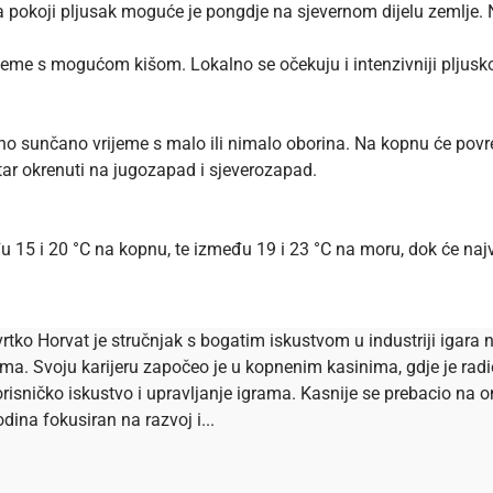
a pokoji pljusak moguće je pongdje na sjevernom dijelu zemlje.
rijeme s mogućom kišom. Lokalno se očekuju i intenzivniji plju
no sunčano vrijeme s malo ili nimalo oborina. Na kopnu će povr
etar okrenuti na jugozapad i sjeverozapad.
u 15 i 20 °C na kopnu, te između 19 i 23 °C na moru, dok će na
rtko Horvat je stručnjak s bogatim iskustvom u industriji igara n
ema. Svoju karijeru započeo je u kopnenim kasinima, gdje je ra
risničko iskustvo i upravljanje igrama. Kasnije se prebacio na onl
dina fokusiran na razvoj i...