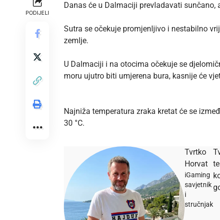
Danas će u Dalmaciji prevladavati sunčano, 
PODIJELI
Sutra se očekuje promjenljivo i nestabilno v
zemlje.
U Dalmaciji i na otocima očekuje se djelomič
moru ujutro biti umjerena bura, kasnije će vj
Najniža temperatura zraka kretat će se izmeđ
30 °C.
Tvrtko
Tv
Horvat
t
iGaming
ko
savjetnik
go
i
stručnjak