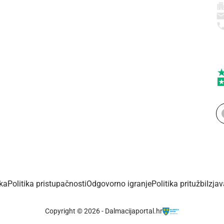
ika
Politika pristupačnosti
Odgovorno igranje
Politika pritužbi
Izja
Copyright © 2026 - Dalmacijaportal.hr