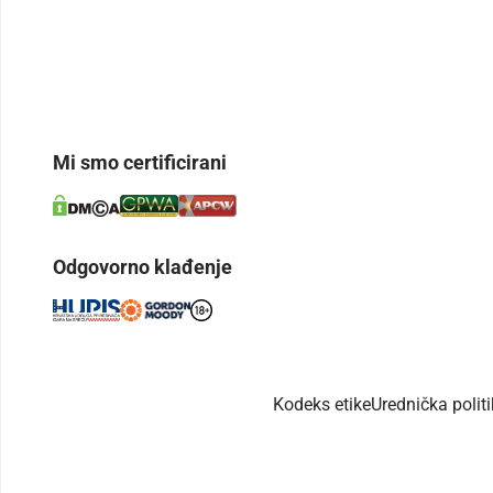
Mi smo certificirani
Odgovorno klađenje
Kodeks etike
Urednička polit