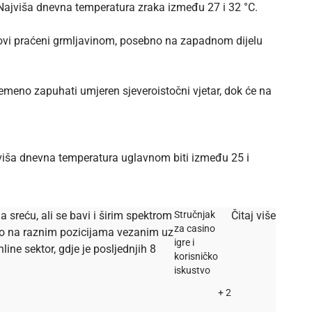
 Najviša dnevna temperatura zraka između 27 i 32 °C.
skovi praćeni grmljavinom, posebno na zapadnom dijelu
emeno zapuhati umjeren sjeveroistočni vjetar, dok će na
jviša dnevna temperatura uglavnom biti između 25 i
a sreću, ali se bavi i širim spektrom
Stručnjak
Čitaj više
za casino
dio na raznim pozicijama vezanim uz
igre i
ine sektor, gdje je posljednjih 8
korisničko
iskustvo
+ 2