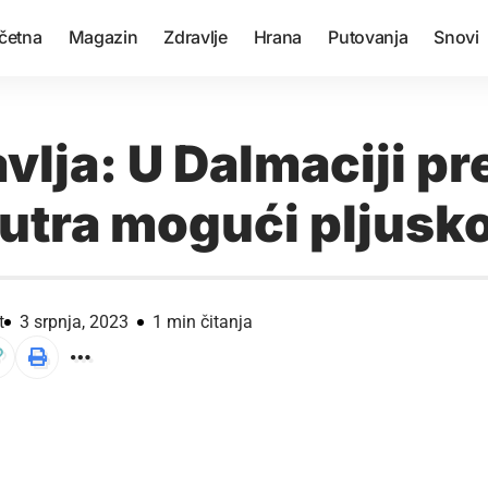
četna
Magazin
Zdravlje
Hrana
Putovanja
Snovi
vlja: U Dalmaciji p
sutra mogući pljusk
t
3 srpnja, 2023
1 min čitanja