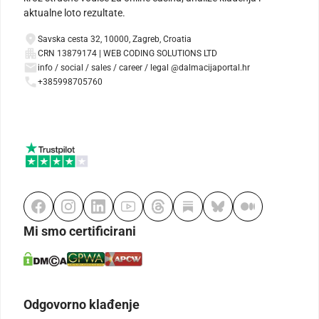
aktualne loto rezultate.
Savska cesta 32, 10000, Zagreb, Croatia
CRN 13879174 | WEB CODING SOLUTIONS LTD
info / social / sales / career / legal @dalmacijaportal.hr
+385998705760
Mi smo certificirani
Odgovorno klađenje