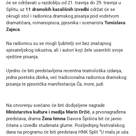
će se održavati u razdoblju od 21. travnja do 29. travnja u
Splitu, uz
11 dramskih kazališnih izvedbi
održat će se
okrugli stol i radionica dramskog pisanja pod vodstvom
dramatičara, romanopisca, pjesnika i scenarista
Tomislava
Zajeca
.
Na radionicu su se mogli ljubitelji svi bez značajnog
spisateljskog iskustva, ali i autori koji žele usavršiti svoje
vještine pisanja.
Ujedno će biti predstavljena recentna teatrološka izdanja,
jedna poetska zbirka, već tradicionalna radionica dramskog
pisanja te pjesnička manifestacija
Ča, more, judi
.
Na otvorenju svečano će biti dodijeljene nagrade
Ministarstva kulture i medija Marin Držić
, a prvonagrađena
predstava, drama
Žena himna
Davora Špišića bit će javno
čitana u izvedbi studenata glume. Posljednjeg festivalskog
dana na programu će biti predstava HNK Split “U malu je uša