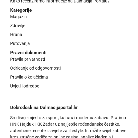
Kako recenziramo informacije na Dalmacija Portalu?
Kategorije
Magazin
Zdravlje
Hrana
Putovanja
Pravni dokumenti
Pravila privatnosti
Odricanje od odgovornosti
Pravila o kolačićima
Uvjeti i odredbe
Dobrodošli na Dalmacijaportal.hr
Središnje mjesto za sport, kulturu i modernu zabavu. Pratimo
HNK Hajduk i KK Zadar uz najljepše rođendanske čestitke,
autentične recepte i savjete za lifestyle. Istražite svijet zabave
kroz stručne vodiče za online casina, analize klađenja i