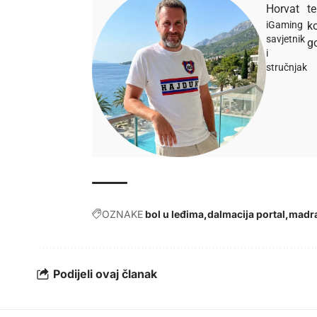
Horvat
t
iGaming
ko
savjetnik
go
i
stručnjak
OZNAKE
bol u leđima
dalmacija portal
madr
Podijeli ovaj članak