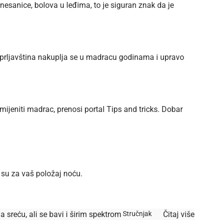
sanice, bolova u leđima, to je siguran znak da je
i prljavština nakuplja se u madracu godinama i upravo
amijeniti madrac, prenosi portal
Tips and tricks
. Dobar
 su za vaš položaj noću.
a sreću, ali se bavi i širim spektrom
Stručnjak
Čitaj više