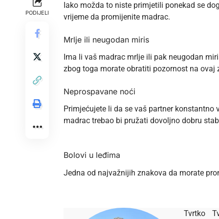
Iako možda to niste primjetili ponekad se do
PODIJELI
vrijeme da promijenite madrac.
Mrlje ili neugodan miris
Ima li vaš madrac mrlje ili pak neugodan mir
zbog toga morate obratiti pozornost na ovaj 
Neprospavane noći
Primjećujete li da se vaš partner konstantno 
madrac trebao bi pružati dovoljno dobru stab
Bolovi u leđima
Jedna od najvažnijih znakova da morate promi
Tvrtko
Tv