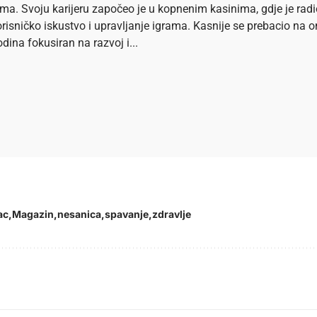
ema. Svoju karijeru započeo je u kopnenim kasinima, gdje je ra
risničko iskustvo i upravljanje igrama. Kasnije se prebacio na onl
dina fokusiran na razvoj i...
ac
Magazin
nesanica
spavanje
zdravlje