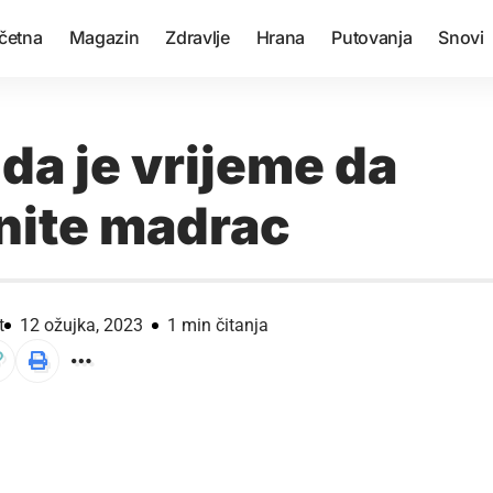
četna
Magazin
Zdravlje
Hrana
Putovanja
Snovi
da je vrijeme da
nite madrac
t
12 ožujka, 2023
1 min čitanja