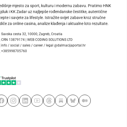
edišnje mjesto za sport, kulturu i modernu zabavu. Pratimo HNK
jduk i KK Zadar uz najljepše rođendanske čestitke, autentične
cepte i savjete za lifestyle. Istražite svijet zabave kroz stručne
diče za online casina, analize klađenja i aktualne loto rezultate.
Savska cesta 32, 10000, Zagreb, Croatia
CRN 13879174 | WEB CODING SOLUTIONS LTD
info / social / sales / career / legal @dalmacijaportal.hr
+385998705760