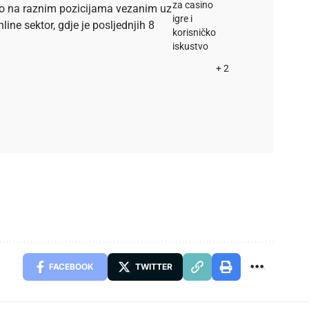
za casino
dio na raznim pozicijama vezanim uz
igre i
ine sektor, gdje je posljednjih 8
korisničko
iskustvo
+ 2
FACEBOOK
TWITTER