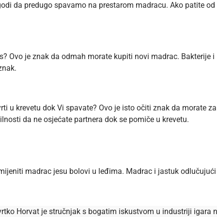
godi da predugo spavamo na prestarom madracu. Ako patite od ne
is? Ovo je znak da odmah morate kupiti novi madrac. Bakterije 
znak.
vrti u krevetu dok Vi spavate? Ovo je isto očiti znak da morate z
ilnosti da ne osjećate partnera dok se pomiče u krevetu.
jeniti madrac jesu bolovi u leđima. Madrac i jastuk odlučujući
rtko Horvat je stručnjak s bogatim iskustvom u industriji igara n