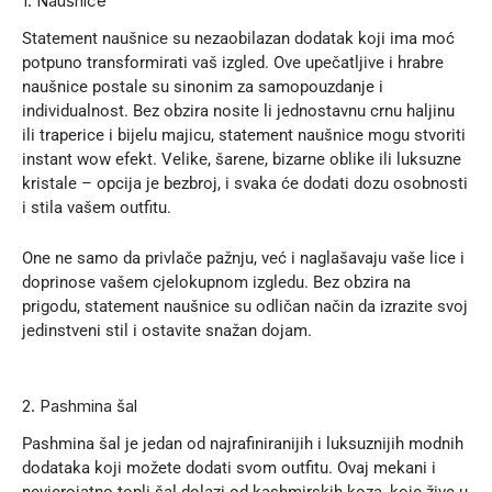
1. Naušnice
Statement naušnice su nezaobilazan dodatak koji ima moć
potpuno transformirati vaš izgled. Ove upečatljive i hrabre
naušnice postale su sinonim za samopouzdanje i
individualnost. Bez obzira nosite li jednostavnu crnu haljinu
ili traperice i bijelu majicu, statement naušnice mogu stvoriti
instant wow efekt. Velike, šarene, bizarne oblike ili luksuzne
kristale – opcija je bezbroj, i svaka će dodati dozu osobnosti
i stila vašem outfitu.
One ne samo da privlače pažnju, već i naglašavaju vaše lice i
doprinose vašem cjelokupnom izgledu. Bez obzira na
prigodu, statement naušnice su odličan način da izrazite svoj
jedinstveni stil i ostavite snažan dojam.
2. Pashmina šal
Pashmina šal je jedan od najrafiniranijih i luksuznijih modnih
dodataka koji možete dodati svom outfitu. Ovaj mekani i