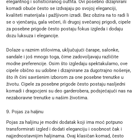
elegantnog i sofisticiranog outfita. Ovi posebno dizajnirani
komadi obuće često se izdvajaju po svojoj eleganciji,
kvaliteti materijala i pažljivom izradi. Bez obzira na to radi li
se o vjenčanju, gala večeri, ili drugoj svečanoj prigodi, cipele
za posebne prigode često postaju fokus izgleda i dodaju
dozu luksuza i elegancije.
Dolaze u raznim stilovima, uključujući čarape, salonke,
sandale i još mnogo toga, čime zadovoljavaju različite
modne preferencije. Osim što izgledaju spektakularno, ove
cipele obično su udobne i dizajnirane za dugotrajno nošenje,
što ih čini savršenim izborom za one posebne trenutke u
životu. Cipele za posebne prigode često postaju nasljedni
komadi i dragocjeni su deo garderobera, podsjećajući nas na
nezaboravne trenutke u našim životima.
9. Pojas za haljinu
Pojas za haljinu je modni dodatak koji ima moć potpuno
transformirati izgled i dodati eleganciju i osobnost čak i
najjednostavnijim haljinama. Ovaj klasičan komad, često