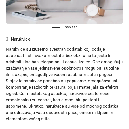
Unsplash
3. Narukvice
Narukvice su izuzetno svestran dodatak koji dodaje
osobnost i stil svakom outfitu, bez obzira na to jeste li
odabrali klasičan, elegantan ili casual izgled. One omogućuju
izražavanje vaše jedinstvene osobnosti i mogu biti suptilne
ili izražajne, prilagodljive vašem osobnom stilu i prigodi.
Slojevite narukvice posebno su popularne, omogućavajući
kombiniranje različitih tekstura, boja i materijala za efektni
izgled. Osim estetskog aspekta, narukvice često nose i
emocionalnu vrijednost, kao simbolički pokloni ili
uspomene. Ukratko, narukvice su više od modnog dodatka –
one odražavaju vašu osobnost i priču, čineći ih ključnim
elementom vašeg stila.