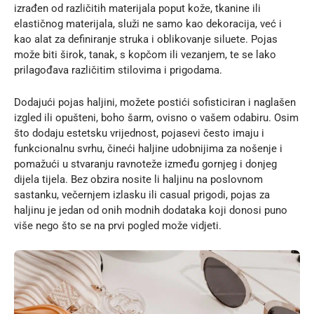
izrađen od različitih materijala poput kože, tkanine ili
elastičnog materijala, služi ne samo kao dekoracija, već i
kao alat za definiranje struka i oblikovanje siluete. Pojas
može biti širok, tanak, s kopčom ili vezanjem, te se lako
prilagođava
različitim stilovima
i prigodama.
Dodajući pojas haljini, možete postići sofisticiran i naglašen
izgled ili opušteni, boho šarm, ovisno o vašem odabiru. Osim
što dodaju estetsku vrijednost, pojasevi često imaju i
funkcionalnu svrhu, čineći haljine udobnijima za nošenje i
pomažući u stvaranju ravnoteže između gornjeg i donjeg
dijela tijela. Bez obzira nosite li haljinu na poslovnom
sastanku, večernjem izlasku ili casual prigodi, pojas za
haljinu je jedan od onih modnih dodataka koji donosi puno
više nego što se na prvi pogled može vidjeti.