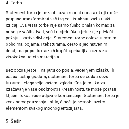
4. Torba
Statement torba je nezaobilazan modni dodatak koji može
potpuno transformirati vaš izgled i istaknuti vaš stilski
izričaj. Ova vrsta torbe nije samo funkcionalan komad za
nošenje vaših stvari, već i umjetničko djelo koje privlači
pažnju i izaziva divljenje. Statement torbe dolaze u raznim
oblicima, bojama, i teksturama, često s jedinstvenim
detaljima poput luksuznih kopči, upečatljivih uzoraka ili
visokokvalitetnih materijala.
Bez obzira jeste li na putu do posla, večernjem izlasku ili
casual šetnji gradom, statement torba će dodati dozu
luksuza i elegancije vašem izgledu. Ona je prilika za
izražavanje vaše osobnosti i kreativnosti, te može postati
ključni fokus vaše odjevne kombinacije. Statement torba je
znak samopouzdanja i stila, čineći je nezaobilaznim
elementom svakog modnog entuzijasta.
5. Šešir