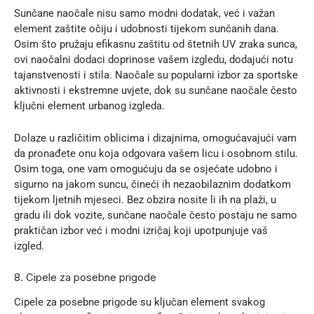
Sunčane naočale nisu samo modni dodatak, već i važan
element zaštite očiju i udobnosti tijekom sunčanih dana.
Osim što pružaju efikasnu zaštitu od štetnih UV zraka sunca,
ovi naočalni dodaci doprinose vašem izgledu, dodajući notu
tajanstvenosti i stila. Naočale su popularni izbor za sportske
aktivnosti i ekstremne uvjete, dok su sunčane naočale često
ključni element urbanog izgleda.
Dolaze u različitim oblicima i dizajnima, omogućavajući vam
da pronađete onu koja odgovara vašem licu i osobnom stilu.
Osim toga, one vam omogućuju da se osjećate udobno i
sigurno na jakom suncu, čineći ih nezaobilaznim dodatkom
tijekom ljetnih mjeseci. Bez obzira nosite li ih na plaži, u
gradu ili dok vozite, sunčane naočale često postaju ne samo
praktičan izbor već i modni izričaj koji upotpunjuje vaš
izgled.
8. Cipele za posebne prigode
Cipele za posebne prigode su ključan element svakog