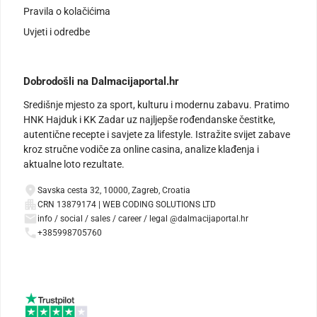
Pravila o kolačićima
Uvjeti i odredbe
Dobrodošli na Dalmacijaportal.hr
Središnje mjesto za sport, kulturu i modernu zabavu. Pratimo
HNK Hajduk i KK Zadar uz najljepše rođendanske čestitke,
autentične recepte i savjete za lifestyle. Istražite svijet zabave
kroz stručne vodiče za online casina, analize klađenja i
aktualne loto rezultate.
Savska cesta 32, 10000, Zagreb, Croatia
CRN 13879174 | WEB CODING SOLUTIONS LTD
info / social / sales / career / legal @dalmacijaportal.hr
+385998705760