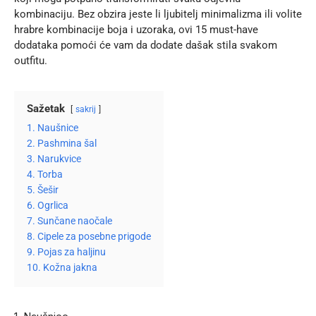
kombinaciju. Bez obzira jeste li ljubitelj minimalizma ili volite
hrabre kombinacije boja i uzoraka, ovi 15 must-have
dodataka pomoći će vam da dodate dašak stila svakom
outfitu.
Sažetak
sakrij
1. Naušnice
2. Pashmina šal
3. Narukvice
4. Torba
5. Šešir
6. Ogrlica
7. Sunčane naočale
8. Cipele za posebne prigode
9. Pojas za haljinu
10. Kožna jakna