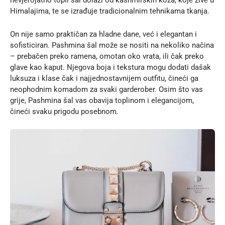
nevjerojatno topli šal dolazi od kashmirskih koza, koje žive u
Himalajima, te se izrađuje tradicionalnim tehnikama tkanja.
On nije samo praktičan za hladne dane, već i elegantan i
sofisticiran. Pashmina šal može se nositi na nekoliko načina
– prebačen preko ramena, omotan oko vrata, ili čak preko
glave kao kaput. Njegova boja i tekstura mogu dodati dašak
luksuza i klase čak i najjednostavnijem outfitu, čineći ga
neophodnim komadom za svaki garderober. Osim što vas
grije, Pashmina šal vas obavija toplinom i elegancijom,
čineći svaku prigodu posebnom.