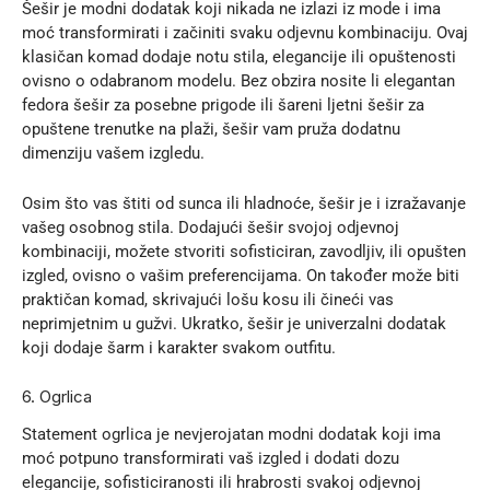
Šešir je modni dodatak koji nikada ne izlazi iz mode i ima
moć transformirati i začiniti svaku odjevnu kombinaciju. Ovaj
klasičan komad dodaje notu stila, elegancije ili opuštenosti
ovisno o odabranom modelu. Bez obzira nosite li elegantan
fedora šešir za posebne prigode ili šareni ljetni šešir za
opuštene trenutke na plaži, šešir vam pruža dodatnu
dimenziju vašem izgledu.
Osim što vas štiti od sunca ili hladnoće, šešir je i izražavanje
vašeg osobnog stila. Dodajući šešir svojoj odjevnoj
kombinaciji, možete stvoriti sofisticiran, zavodljiv, ili opušten
izgled, ovisno o vašim preferencijama. On također može biti
praktičan komad, skrivajući lošu kosu ili čineći vas
neprimjetnim u gužvi. Ukratko, šešir je
univerzalni dodatak
koji dodaje šarm i karakter svakom outfitu.
6. Ogrlica
Statement ogrlica je nevjerojatan modni dodatak koji ima
moć potpuno transformirati vaš izgled i dodati dozu
elegancije, sofisticiranosti ili hrabrosti svakoj odjevnoj