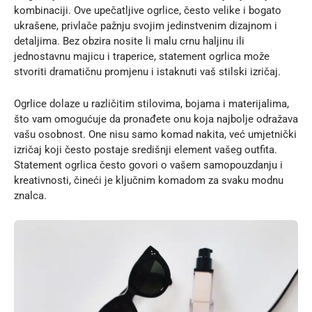
kombinaciji. Ove upečatljive ogrlice, često velike i bogato
ukrašene, privlače pažnju svojim jedinstvenim dizajnom i
detaljima. Bez obzira nosite li malu crnu haljinu ili
jednostavnu majicu i traperice, statement ogrlica može
stvoriti dramatičnu promjenu i istaknuti vaš stilski izričaj.
Ogrlice dolaze u različitim stilovima, bojama i materijalima,
što vam omogućuje da pronađete onu koja najbolje odražava
vašu osobnost. One nisu samo komad nakita, već umjetnički
izričaj koji često postaje središnji element vašeg outfita.
Statement ogrlica često govori o vašem samopouzdanju i
kreativnosti, čineći je ključnim komadom za svaku modnu
znalca.