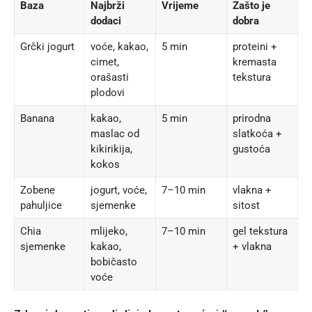
Baza
Najbrži
Vrijeme
Zašto je
dodaci
dobra
Grčki jogurt
voće, kakao,
5 min
proteini +
cimet,
kremasta
orašasti
tekstura
plodovi
Banana
kakao,
5 min
prirodna
maslac od
slatkoća +
kikirikija,
gustoća
kokos
Zobene
jogurt, voće,
7–10 min
vlakna +
pahuljice
sjemenke
sitost
Chia
mlijeko,
7–10 min
gel tekstura
sjemenke
kakao,
+ vlakna
bobičasto
voće