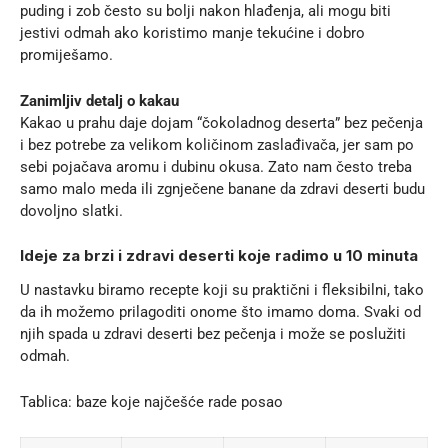
puding i zob često su bolji nakon hlađenja, ali mogu biti
jestivi odmah ako koristimo manje tekućine i dobro
promiješamo.
Zanimljiv detalj o kakau
Kakao u prahu daje dojam “čokoladnog deserta” bez pečenja
i bez potrebe za velikom količinom zaslađivača, jer sam po
sebi pojačava aromu i dubinu okusa. Zato nam često treba
samo malo meda ili zgnječene banane da zdravi deserti budu
dovoljno slatki.
Ideje za brzi i zdravi deserti koje radimo u 10 minuta
U nastavku biramo recepte koji su praktični i fleksibilni, tako
da ih možemo prilagoditi onome što imamo doma. Svaki od
njih spada u zdravi deserti bez pečenja i može se poslužiti
odmah.
Tablica: baze koje najčešće rade posao