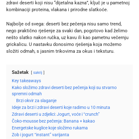
zdravi deserti koji nisu “dijetalna kazna”, ključ je u pametnoj
kombinaciji proteina, vlakana i prirodne slatkoće.
Najbolje od svega: deserti bez pečenja nisu samo trend,
nego praktično rješenje za svaki dan, pogotovo kad želimo
nešto slatko nakon ručka, uz kavu ili kao pametnu večernju
grickalicu. U nastavku donosimo rješenja koja možemo
složiti odmah, s jasnim trikovima za okus i teksturu.
Sažetak
sakrij
Key takeaways
Kako složimo zdravi deserti bez pečenja koji su stvarno
spremni odmah
Brzi okvir za slaganje
Ideje za brzi i zdravi deserti koje radimo u 10 minuta
Zdravi deserti u zdjelici: Jogurt, voće i “crunch”
Čoko-mousse bez pečenja: Banana + kakao
Energetske kuglice koje složimo rukama
Zob i jogurt “instant” varijanta