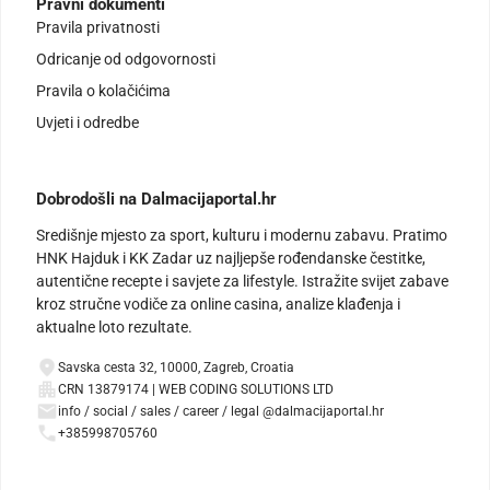
Pravni dokumenti
Pravila privatnosti
Odricanje od odgovornosti
Pravila o kolačićima
Uvjeti i odredbe
Dobrodošli na Dalmacijaportal.hr
Središnje mjesto za sport, kulturu i modernu zabavu. Pratimo
HNK Hajduk i KK Zadar uz najljepše rođendanske čestitke,
autentične recepte i savjete za lifestyle. Istražite svijet zabave
kroz stručne vodiče za online casina, analize klađenja i
aktualne loto rezultate.
Savska cesta 32, 10000, Zagreb, Croatia
CRN 13879174 | WEB CODING SOLUTIONS LTD
info / social / sales / career / legal @dalmacijaportal.hr
+385998705760