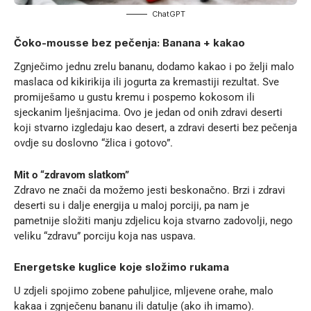
ChatGPT
Čoko-mousse bez pečenja: Banana + kakao
Zgnječimo jednu zrelu bananu, dodamo kakao i po želji malo
maslaca od kikirikija ili jogurta za kremastiji rezultat. Sve
promiješamo u gustu kremu i pospemo kokosom ili
sjeckanim lješnjacima. Ovo je jedan od onih zdravi deserti
koji stvarno izgledaju kao desert, a zdravi deserti bez pečenja
ovdje su doslovno “žlica i gotovo”.
Mit o “zdravom slatkom”
Zdravo ne znači da možemo jesti beskonačno. Brzi i zdravi
deserti su i dalje energija u maloj porciji, pa nam je
pametnije složiti manju zdjelicu koja stvarno zadovolji, nego
veliku “zdravu” porciju koja nas uspava.
Energetske kuglice koje složimo rukama
U zdjeli spojimo zobene pahuljice, mljevene orahe, malo
kakaa i zgnječenu bananu ili datulje (ako ih imamo).