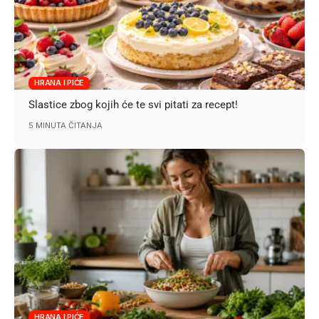
HRANA I PIĆE
Slastice zbog kojih će te svi pitati za recept!
5 MINUTA ČITANJA
HRANA I PIĆE