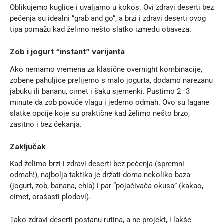
Oblikujemo kuglice i uvaljamo u kokos. Ovi zdravi deserti bez
pečenja su idealni “grab and go”, a brzi i zdravi deserti ovog
tipa pomažu kad želimo nešto slatko između obaveza.
Zob i jogurt “instant” varijanta
Ako nemamo vremena za klasične overnight kombinacije,
zobene pahuljice prelijemo s malo jogurta, dodamo narezanu
jabuku ili bananu, cimet i šaku sjemenki. Pustimo 2–3
minute da zob povuče vlagu i jedemo odmah. Ovo su lagane
slatke opcije koje su praktične kad želimo nešto brzo,
zasitno i bez čekanja.
Zaključak
Kad želimo brzi i zdravi deserti bez pečenja (spremni
odmah!), najbolja taktika je držati doma nekoliko baza
(jogurt, zob, banana, chia) i par “pojačivača okusa” (kakao,
cimet, orašasti plodovi).
Tako zdravi deserti postanu rutina, a ne projekt, i lakše