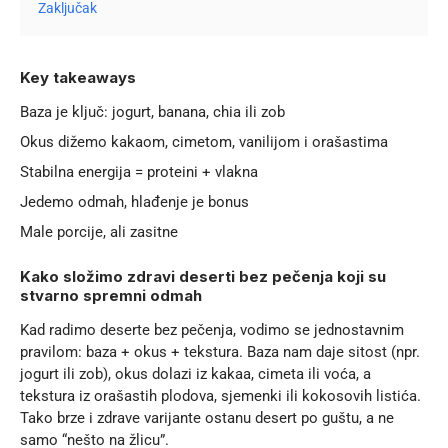
Zaključak
Key takeaways
Baza je ključ: jogurt, banana, chia ili zob
Okus dižemo kakaom, cimetom, vanilijom i orašastima
Stabilna energija = proteini + vlakna
Jedemo odmah, hlađenje je bonus
Male porcije, ali zasitne
Kako složimo zdravi deserti bez pečenja koji su
stvarno spremni odmah
Kad radimo deserte bez pečenja, vodimo se jednostavnim
pravilom: baza + okus + tekstura. Baza nam daje sitost (npr.
jogurt ili zob), okus dolazi iz kakaa, cimeta ili voća, a
tekstura iz orašastih plodova, sjemenki ili kokosovih listića.
Tako brze i
zdrave varijante
ostanu desert po guštu, a ne
samo “nešto na žlicu”.