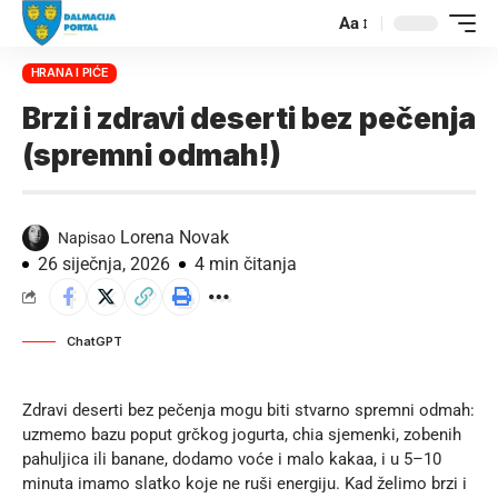
Aa
HRANA I PIĆE
Brzi i zdravi deserti bez pečenja
(spremni odmah!)
Lorena Novak
Napisao
26 siječnja, 2026
4 min čitanja
ChatGPT
Zdravi deserti bez pečenja mogu biti stvarno spremni odmah:
uzmemo bazu poput grčkog jogurta, chia sjemenki, zobenih
pahuljica ili banane, dodamo voće i malo kakaa, i u 5–10
minuta imamo slatko koje ne ruši energiju. Kad želimo brzi i