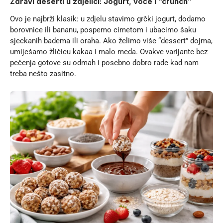
Zdravi deserti u zdjelici: Jogurt, voće i “crunch”
Ovo je najbrži klasik: u zdjelu stavimo grčki jogurt, dodamo
borovnice ili bananu, pospemo cimetom i ubacimo šaku
sjeckanih badema ili oraha. Ako želimo više “dessert” dojma,
umiješamo žličicu kakaa i malo meda. Ovakve varijante bez
pečenja gotove su odmah i posebno dobro rade kad nam
treba nešto zasitno.