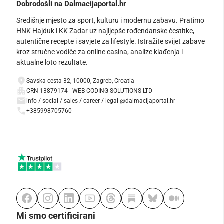
Dobrodošli na Dalmacijaportal.hr
Središnje mjesto za sport, kulturu i modernu zabavu. Pratimo
HNK Hajduk i KK Zadar uz najljepše rođendanske čestitke,
autentične recepte i savjete za lifestyle. Istražite svijet zabave
kroz stručne vodiče za online casina, analize klađenja i
aktualne loto rezultate.
Savska cesta 32, 10000, Zagreb, Croatia
CRN 13879174 | WEB CODING SOLUTIONS LTD
info / social / sales / career / legal @dalmacijaportal.hr
+385998705760
Mi smo certificirani