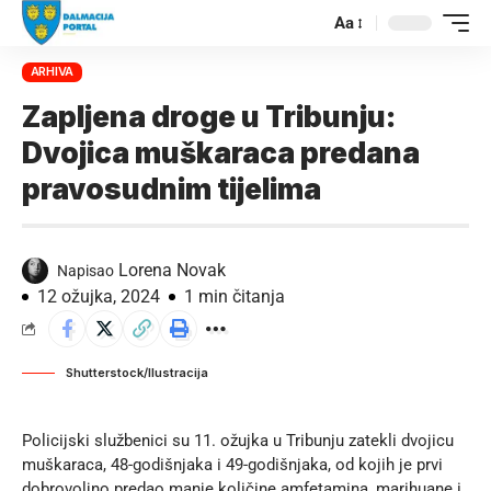
Aa
ARHIVA
Zapljena droge u Tribunju:
Dvojica muškaraca predana
pravosudnim tijelima
Lorena Novak
Napisao
12 ožujka, 2024
1 min čitanja
Shutterstock/Ilustracija
Policijski službenici su 11. ožujka u Tribunju zatekli dvojicu
muškaraca, 48-godišnjaka i 49-godišnjaka, od kojih je prvi
dobrovoljno predao manje količine amfetamina, marihuane i