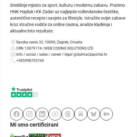
Središnje mjesto za sport, kulturu i modernu zabavu. Pratimo
HNK Hajduk i KK Zadar uz najljepše rođendanske čestitke,
autentične recepte i savjete za lifestyle. Istražite svijet zabave
kroz stručne vodiče za online casina, analize klađenja i
aktualne loto rezultate.
Savska cesta 32, 10000, Zagreb, Croatia
CRN 13879174 | WEB CODING SOLUTIONS LTD
info / social / sales / career / legal @dalmacijaportal.hr
+385998705760
Mi smo certificirani