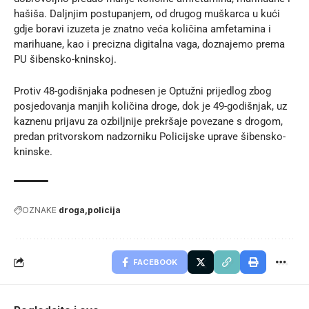
hašiša. Daljnjim postupanjem, od drugog muškarca u kući
gdje boravi izuzeta je znatno veća količina amfetamina i
marihuane, kao i precizna digitalna vaga, doznajemo prema
PU šibensko-kninskoj
.
Protiv 48-godišnjaka podnesen je Optužni prijedlog zbog
posjedovanja manjih količina droge, dok je 49-godišnjak, uz
kaznenu prijavu za ozbiljnije prekršaje povezane s drogom,
predan pritvorskom nadzorniku Policijske uprave šibensko-
kninske.
OZNAKE
droga
policija
FACEBOOK