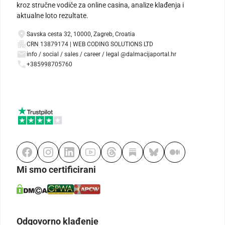
kroz stručne vodiče za online casina, analize klađenja i
aktualne loto rezultate.
Savska cesta 32, 10000, Zagreb, Croatia
CRN 13879174 | WEB CODING SOLUTIONS LTD
info / social / sales / career / legal @dalmacijaportal.hr
+385998705760
Mi smo certificirani
Odgovorno klađenje