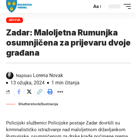
Aa
ARHIVA
Zadar: Maloljetna Rumunjka
osumnjičena za prijevaru dvoje
građana
Lorena Novak
Napisao
13 ožujka, 2024
1 min čitanja
Shutterstock/Ilustracija
Policijski službenici Policijske postaje Zadar dovršili su
kriminalističko istraživanje nad maloljetnom državljankom
Rumunjske, osumnjičenom za drske krađe počinjene prema