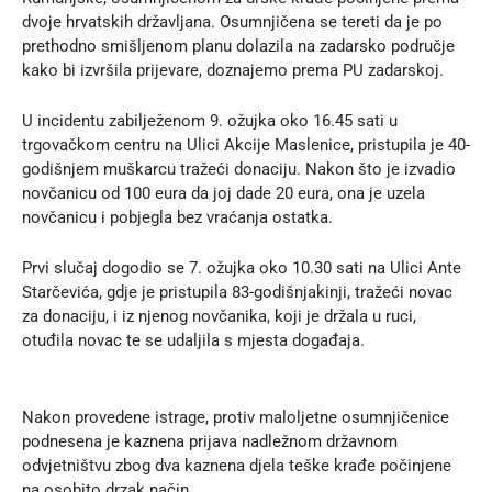
dvoje hrvatskih državljana. Osumnjičena se tereti da je po
prethodno smišljenom planu dolazila na zadarsko područje
kako bi izvršila prijevare, doznajemo prema
PU zadarskoj
.
U incidentu zabilježenom 9. ožujka oko 16.45 sati u
trgovačkom centru na Ulici Akcije Maslenice, pristupila je 40-
godišnjem muškarcu tražeći donaciju. Nakon što je izvadio
novčanicu od 100 eura da joj dade 20 eura, ona je uzela
novčanicu i pobjegla bez vraćanja ostatka.
Prvi slučaj dogodio se 7. ožujka oko 10.30 sati na Ulici Ante
Starčevića, gdje je pristupila 83-godišnjakinji, tražeći novac
za donaciju, i iz njenog novčanika, koji je držala u ruci,
otuđila novac te se udaljila s mjesta događaja.
Nakon provedene istrage, protiv maloljetne osumnjičenice
podnesena je kaznena prijava nadležnom državnom
odvjetništvu zbog dva kaznena djela teške krađe počinjene
na osobito drzak način.